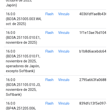
octubre de 2025,
Japón)
16.0.0
Flash
Vínculo
4036fdffae8b4367
(BD3A.251005.003.W4,
oct. de 2025)
16.0.0
Flash
Vínculo
1f1e13ae76d1047
(BD3A.251105.010.E1,
noviembre de 2025)
16.0.0
Flash
Vínculo
b1b8d6acebdc64e
(BD3A.251105.010.F1,
noviembre de 2025,
operadores de Japón,
excepto Softbank)
16.0.0
Flash
Vínculo
2795a663fa0688a
(BD3A.251105.010.J3,
noviembre de 2025,
Softbank)
16.0.0
Flash
Vínculo
839dfc13f5e0974f
(BP4A.251205.006,