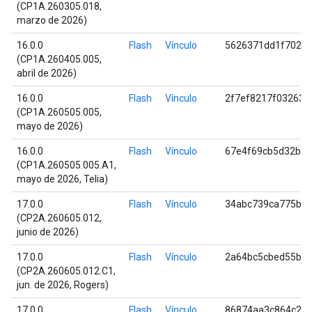
(CP1A.260305.018,
marzo de 2026)
16.0.0
Flash
Vínculo
5626371dd1f702cc
(CP1A.260405.005,
abril de 2026)
16.0.0
Flash
Vínculo
2f7ef8217f032638
(CP1A.260505.005,
mayo de 2026)
16.0.0
Flash
Vínculo
67e4f69cb5d32baf
(CP1A.260505.005.A1,
mayo de 2026, Telia)
17.0.0
Flash
Vínculo
34abc739ca775b91
(CP2A.260605.012,
junio de 2026)
17.0.0
Flash
Vínculo
2a64bc5cbed55b9
(CP2A.260605.012.C1,
jun. de 2026, Rogers)
17.0.0
Flash
Vínculo
86874aa3c864c2a