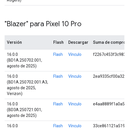
Rogers)
"Blazer" para Pixel 10 Pro
Versión
Flash
Descargar
Suma de comprob
16.0.0
Flash
Vínculo
f2267c453f3c9838
(BD1A.250702.001,
agosto de 2025)
16.0.0
Flash
Vínculo
2ea9335cf00a32d
(BD1A.250702.001.A3,
agosto de 2025,
Verizon)
16.0.0
Flash
Vínculo
e4aa8889f1a0a51
(BD3A.250721.001,
agosto de 2025)
16.0.0
Flash
Vínculo
33ce861121a519e