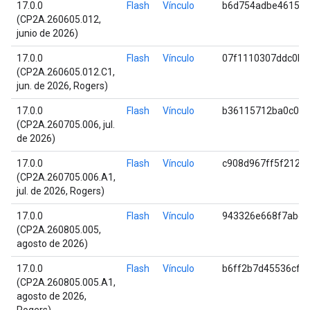
17.0.0
Flash
Vínculo
b6d754adbe4615ba
(CP2A.260605.012,
junio de 2026)
17.0.0
Flash
Vínculo
07f1110307ddc0b0
(CP2A.260605.012.C1,
jun. de 2026, Rogers)
17.0.0
Flash
Vínculo
b36115712ba0c071
(CP2A.260705.006, jul.
de 2026)
17.0.0
Flash
Vínculo
c908d967ff5f2120
(CP2A.260705.006.A1,
jul. de 2026, Rogers)
17.0.0
Flash
Vínculo
943326e668f7abcb
(CP2A.260805.005,
agosto de 2026)
17.0.0
Flash
Vínculo
b6ff2b7d45536cf2
(CP2A.260805.005.A1,
agosto de 2026,