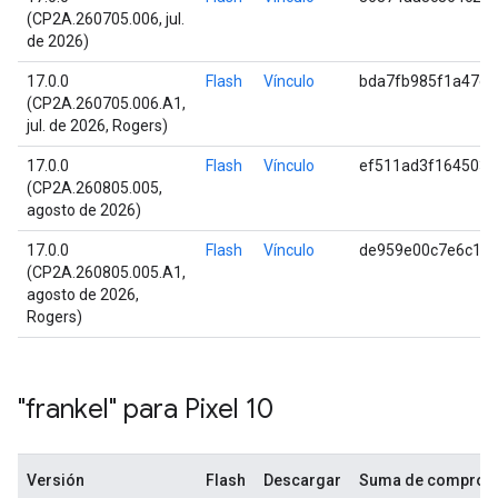
(CP2A.260705.006, jul.
de 2026)
17.0.0
Flash
Vínculo
bda7fb985f1a47df
(CP2A.260705.006.A1,
jul. de 2026, Rogers)
17.0.0
Flash
Vínculo
ef511ad3f164503d
(CP2A.260805.005,
agosto de 2026)
17.0.0
Flash
Vínculo
de959e00c7e6c17
(CP2A.260805.005.A1,
agosto de 2026,
Rogers)
"frankel" para Pixel 10
Versión
Flash
Descargar
Suma de comprob