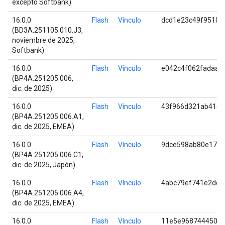
excepto Softbank)
16.0.0
Flash
Vínculo
dcd1e23c49f95100
(BD3A.251105.010.J3,
noviembre de 2025,
Softbank)
16.0.0
Flash
Vínculo
e042c4f062fadaae
(BP4A.251205.006,
dic. de 2025)
16.0.0
Flash
Vínculo
43f966d321ab41d1
(BP4A.251205.006.A1,
dic. de 2025, EMEA)
16.0.0
Flash
Vínculo
9dce598ab80e1729
(BP4A.251205.006.C1,
dic. de 2025, Japón)
16.0.0
Flash
Vínculo
4abc79ef741e2dd0
(BP4A.251205.006.A4,
dic. de 2025, EMEA)
16.0.0
Flash
Vínculo
11e5e968744450cc