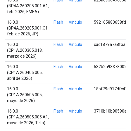
16.0.0
Flash
Vínculo
a25a8e5049c630cd
(BP4A.260205.001.A1,
feb. 2026, EMEA)
16.0.0
Flash
Vínculo
592165880658fd07
(BP4A.260205.001.C1,
feb. de 2026, JP)
16.0.0
Flash
Vínculo
cac1879a7a8fba5d
(CP1A.260305.018,
marzo de 2026)
16.0.0
Flash
Vínculo
532b2a93378002f6
(CP1A.260405.005,
abril de 2026)
16.0.0
Flash
Vínculo
18bf79d917dfc411
(CP1A.260505.005,
mayo de 2026)
16.0.0
Flash
Vínculo
3710b10b90590a1e
(CP1A.260505.005.A1,
mayo de 2026, Telia)