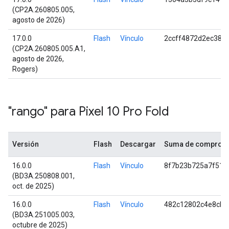
(CP2A.260805.005,
agosto de 2026)
17.0.0
Flash
Vínculo
2ccff4872d2ec383
(CP2A.260805.005.A1,
agosto de 2026,
Rogers)
"rango" para Pixel 10 Pro Fold
Versión
Flash
Descargar
Suma de comproba
16.0.0
Flash
Vínculo
8f7b23b725a7f51c
(BD3A.250808.001,
oct. de 2025)
16.0.0
Flash
Vínculo
482c12802c4e8cbe
(BD3A.251005.003,
octubre de 2025)