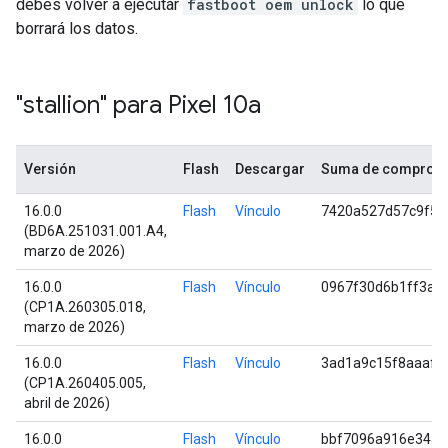
debes volver a ejecutar
fastboot oem unlock
lo que
borrará los datos.
"stallion" para Pixel 10a
Versión
Flash
Descargar
Suma de comproba
16.0.0
Flash
Vínculo
7420a527d57c9f52
(BD6A.251031.001.A4,
marzo de 2026)
16.0.0
Flash
Vínculo
0967f30d6b1ff3a5
(CP1A.260305.018,
marzo de 2026)
16.0.0
Flash
Vínculo
3ad1a9c15f8aaaff
(CP1A.260405.005,
abril de 2026)
16.0.0
Flash
Vínculo
bbf7096a916e34a5