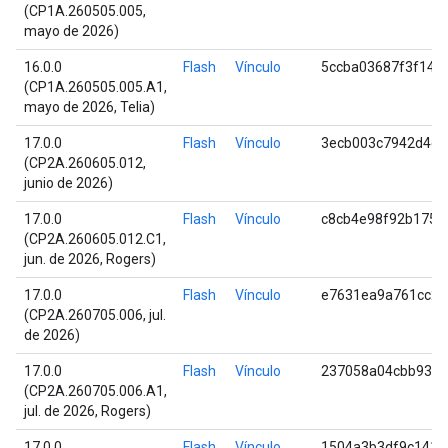
(CP1A.260505.005,
mayo de 2026)
16.0.0
Flash
Vínculo
5ccba03687f3f145
(CP1A.260505.005.A1,
mayo de 2026, Telia)
17.0.0
Flash
Vínculo
3ecb003c7942d4d4
(CP2A.260605.012,
junio de 2026)
17.0.0
Flash
Vínculo
c8cb4e98f92b1759
(CP2A.260605.012.C1,
jun. de 2026, Rogers)
17.0.0
Flash
Vínculo
e7631ea9a761cc23
(CP2A.260705.006, jul.
de 2026)
17.0.0
Flash
Vínculo
237058a04cbb931b
(CP2A.260705.006.A1,
jul. de 2026, Rogers)
17.0.0
Flash
Vínculo
1504a3b3df9c141c