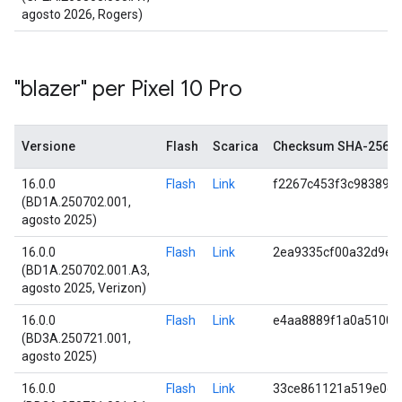
agosto 2026, Rogers)
"blazer" per Pixel 10 Pro
Versione
Flash
Scarica
Checksum SHA-256
16.0.0
Flash
Link
f2267c453f3c983897
(BD1A.250702.001,
agosto 2025)
16.0.0
Flash
Link
2ea9335cf00a32d9e3
(BD1A.250702.001.A3,
agosto 2025, Verizon)
16.0.0
Flash
Link
e4aa8889f1a0a51005
(BD3A.250721.001,
agosto 2025)
16.0.0
Flash
Link
33ce861121a519e0c5