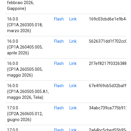
febbraio 2026,
Giappone)
16.0.0
Flash
Link
169c03cbd6e1e9b440
(CP1A.260305.018,
marzo 2026)
16.0.0
Flash
Link
5626371dd1f702cc08
(CP1A.260405.005,
aprile 2026)
16.0.0
Flash
Link
2f7ef8217f03263881
(CP1A.260505.005,
maggio 2026)
16.0.0
Flash
Link
67e4f69cb5d32baffb
(CP1A.260505.005.A1,
maggio 2026, Telia)
17.0.0
Flash
Link
34abc739ca775b9127
(CP2A.260605.012,
giugno 2026)
17.0.0
Flash
Link
2a64bc5cbed55b954d