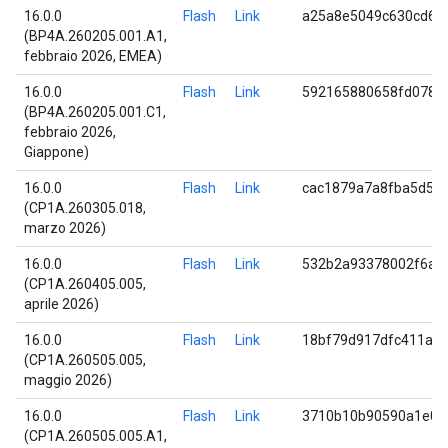
16.0.0
Flash
Link
a25a8e5049c630cd69
(BP4A.260205.001.A1,
febbraio 2026, EMEA)
16.0.0
Flash
Link
592165880658fd0785
(BP4A.260205.001.C1,
febbraio 2026,
Giappone)
16.0.0
Flash
Link
cac1879a7a8fba5d57
(CP1A.260305.018,
marzo 2026)
16.0.0
Flash
Link
532b2a93378002f6ae
(CP1A.260405.005,
aprile 2026)
16.0.0
Flash
Link
18bf79d917dfc411a0
(CP1A.260505.005,
maggio 2026)
16.0.0
Flash
Link
3710b10b90590a1e0c
(CP1A.260505.005.A1,