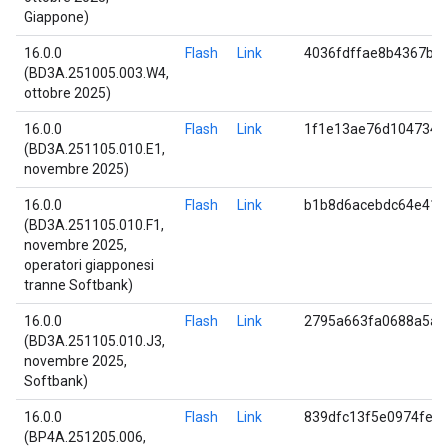
Giappone)
16.0.0
Flash
Link
4036fdffae8b4367b3
(BD3A.251005.003.W4,
ottobre 2025)
16.0.0
Flash
Link
1f1e13ae76d1047348
(BD3A.251105.010.E1,
novembre 2025)
16.0.0
Flash
Link
b1b8d6acebdc64e416
(BD3A.251105.010.F1,
novembre 2025,
operatori giapponesi
tranne Softbank)
16.0.0
Flash
Link
2795a663fa0688a5a1
(BD3A.251105.010.J3,
novembre 2025,
Softbank)
16.0.0
Flash
Link
839dfc13f5e0974fe8
(BP4A.251205.006,