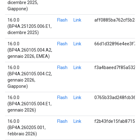
dicembre 2025,
Giappone)
16.0.0
Flash
Link
aff0885ba762cf5b24
(BP4A.251205.006.E1,
dicembre 2025)
16.0.0
Flash
Link
66d1d32896e4ee3f78
(BP4A.260105.004.A2,
gennaio 2026, EMEA)
16.0.0
Flash
Link
f3a4baeed7f85a532b
(BP4A.260105.004.C2,
gennaio 2026,
Giappone)
16.0.0
Flash
Link
0765b33ad248fcb365
(BP4A.260105.004.E1,
gennaio 2026)
16.0.0
Flash
Link
f2b43fde15fab87152
(BP4A.260205.001,
febbraio 2026)