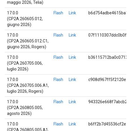
maggio 2026, Telia)
17.0.0
Flash
Link
b6d754adbe4615ba1a
(CP2A.260605.012,
giugno 2026)
17.0.0
Flash
Link
07f1110307ddc0b0ff
(CP2A.260605.012.C1,
giugno 2026, Rogers)
17.0.0
Flash
Link
b36115712ba0c07132
(CP2A.260705.006,
luglio 2026)
17.0.0
Flash
Link
c908d967ff5f2120e1
(CP2A.260705.006.A1,
luglio 2026, Rogers)
17.0.0
Flash
Link
943326e668f7abcb27
(CP2A.260805.005,
agosto 2026)
17.0.0
Flash
Link
b6ff2b7d45536cf2e1
(CP2A.260805.005.A1,