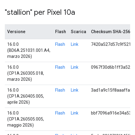
"stallion" per Pixel 10a
Versione
Flash
Scarica
Checksum SHA-256
16.0.0
Flash
Link
7420a527d57c9f5219
(BD6A.251031.001.A4,
marzo 2026)
16.0.0
Flash
Link
0967f30d6b1ff3a52b
(CP1A.260305.018,
marzo 2026)
16.0.0
Flash
Link
3ad1a9c15f8aaaffa6
(CP1A.260405.005,
aprile 2026)
16.0.0
Flash
Link
bbf7096a916e34a53e
(CP1A.260505.005,
maggio 2026)