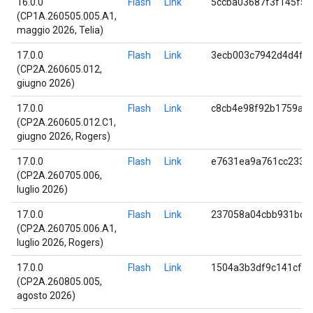
16.0.0
Flash
Link
5ccba03687f3f145f53
(CP1A.260505.005.A1,
maggio 2026, Telia)
17.0.0
Flash
Link
3ecb003c7942d4d4ff
(CP2A.260605.012,
giugno 2026)
17.0.0
Flash
Link
c8cb4e98f92b1759a4
(CP2A.260605.012.C1,
giugno 2026, Rogers)
17.0.0
Flash
Link
e7631ea9a761cc2335
(CP2A.260705.006,
luglio 2026)
17.0.0
Flash
Link
237058a04cbb931bdc
(CP2A.260705.006.A1,
luglio 2026, Rogers)
17.0.0
Flash
Link
1504a3b3df9c141cf7
(CP2A.260805.005,
agosto 2026)