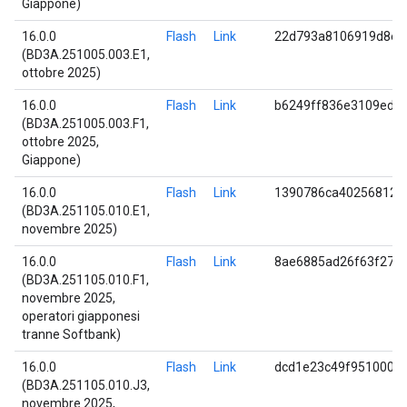
Giappone)
16.0.0
Flash
Link
22d793a8106919d8ee
(BD3A.251005.003.E1,
ottobre 2025)
16.0.0
Flash
Link
b6249ff836e3109ed1
(BD3A.251005.003.F1,
ottobre 2025,
Giappone)
16.0.0
Flash
Link
1390786ca402568120
(BD3A.251105.010.E1,
novembre 2025)
16.0.0
Flash
Link
8ae6885ad26f63f278
(BD3A.251105.010.F1,
novembre 2025,
operatori giapponesi
tranne Softbank)
16.0.0
Flash
Link
dcd1e23c49f9510003
(BD3A.251105.010.J3,
novembre 2025,