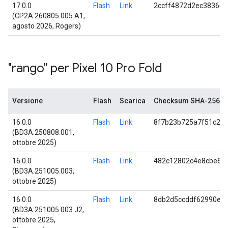
17.0.0
Flash
Link
2ccff4872d2ec38366
(CP2A.260805.005.A1,
agosto 2026, Rogers)
"rango" per Pixel 10 Pro Fold
Versione
Flash
Scarica
Checksum SHA-256
16.0.0
Flash
Link
8f7b23b725a7f51c28
(BD3A.250808.001,
ottobre 2025)
16.0.0
Flash
Link
482c12802c4e8cbe6d
(BD3A.251005.003,
ottobre 2025)
16.0.0
Flash
Link
8db2d5ccddf62990e6
(BD3A.251005.003.J2,
ottobre 2025,