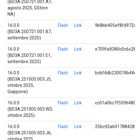
(BD3A.250721.001.A1,
agosto 2025, GStore
NA)
16.0.0
Flash
Link
9b8bb405ef8fd972c5
(BD3A.250721.001.B7,
settembre 2025)
16.0.0
Flash
Link
e709fa9380c0c6c288
(BD3A.250721.001.E1,
settembre 2025)
16.0.0
Flash
Link
bcbf4db230074b44d3
(BD3A.251005.003.J5,
ottobre 2025,
Giappone)
16.0.0
Flash
Link
cc01a06c7f5596480f
(BD3A.251005.003.W3,
ottobre 2025)
16.0.0
Flash
Link
256c92a601788428f1
(BD3A.251005.003.J6,
ottobre 2025,