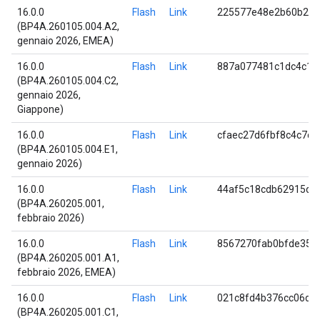
16.0.0
Flash
Link
225577e48e2b60b2bb
(BP4A.260105.004.A2,
gennaio 2026, EMEA)
16.0.0
Flash
Link
887a077481c1dc4c1f
(BP4A.260105.004.C2,
gennaio 2026,
Giappone)
16.0.0
Flash
Link
cfaec27d6fbf8c4c7c
(BP4A.260105.004.E1,
gennaio 2026)
16.0.0
Flash
Link
44af5c18cdb62915d2
(BP4A.260205.001,
febbraio 2026)
16.0.0
Flash
Link
8567270fab0bfde354
(BP4A.260205.001.A1,
febbraio 2026, EMEA)
16.0.0
Flash
Link
021c8fd4b376cc06d1
(BP4A.260205.001.C1,