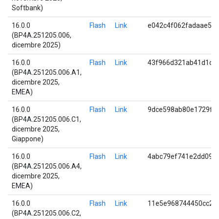
Softbank)
16.0.0
Flash
Link
e042c4f062fadaae58
(BP4A.251205.006,
dicembre 2025)
16.0.0
Flash
Link
43f966d321ab41d1c2
(BP4A.251205.006.A1,
dicembre 2025,
EMEA)
16.0.0
Flash
Link
9dce598ab80e1729fb
(BP4A.251205.006.C1,
dicembre 2025,
Giappone)
16.0.0
Flash
Link
4abc79ef741e2dd097
(BP4A.251205.006.A4,
dicembre 2025,
EMEA)
16.0.0
Flash
Link
11e5e968744450cc29
(BP4A.251205.006.C2,