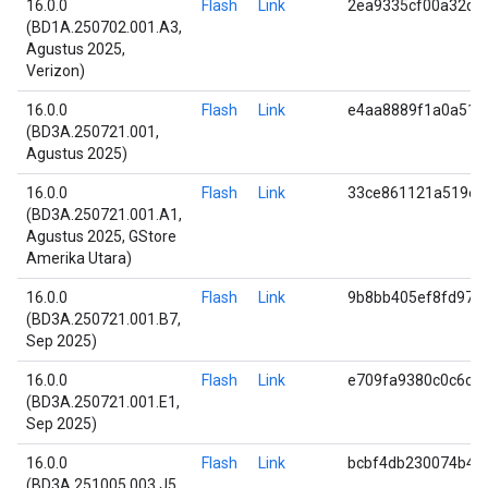
16.0.0
Flash
Link
2ea9335cf00a32d9
(BD1A.250702.001.A3,
Agustus 2025,
Verizon)
16.0.0
Flash
Link
e4aa8889f1a0a510
(BD3A.250721.001,
Agustus 2025)
16.0.0
Flash
Link
33ce861121a519e0
(BD3A.250721.001.A1,
Agustus 2025, GStore
Amerika Utara)
16.0.0
Flash
Link
9b8bb405ef8fd972
(BD3A.250721.001.B7,
Sep 2025)
16.0.0
Flash
Link
e709fa9380c0c6c2
(BD3A.250721.001.E1,
Sep 2025)
16.0.0
Flash
Link
bcbf4db230074b44
(BD3A.251005.003.J5,