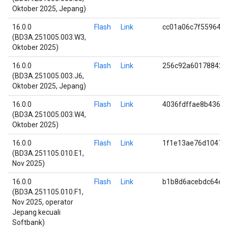
Oktober 2025, Jepang)
16.0.0
Flash
Link
cc01a06c7f559648
(BD3A.251005.003.W3,
Oktober 2025)
16.0.0
Flash
Link
256c92a601788428
(BD3A.251005.003.J6,
Oktober 2025, Jepang)
16.0.0
Flash
Link
4036fdffae8b4367
(BD3A.251005.003.W4,
Oktober 2025)
16.0.0
Flash
Link
1f1e13ae76d10473
(BD3A.251105.010.E1,
Nov 2025)
16.0.0
Flash
Link
b1b8d6acebdc64e4
(BD3A.251105.010.F1,
Nov 2025, operator
Jepang kecuali
Softbank)