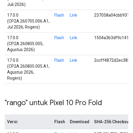
Juli 2026)
17.0.0
Flash
Link
237058a04cbb931b
(CP2A.260705.006.A1,
Jul 2026, Rogers)
17.0.0
Flash
Link
1504a3b3df9c141c
(CP2A.260805.005,
Agustus 2026)
17.0.0
Flash
Link
2ccff4872d2ec383
(CP2A.260805.005.A1,
Agustus 2026,
Rogers)
"rango" untuk Pixel 10 Pro Fold
Versi
Flash
Download
SHA-256 Checksum