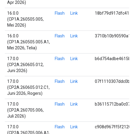
Apr 2026)
16.0.0
Flash
Link
18bf79d917dfc411
(CP1A.260505.005,
Mei 2026)
16.0.0
Flash
Link
3710b10b90590a1e
(CP1A.260505.005.A1,
Mei 2026, Telia)
17.0.0
Flash
Link
b6d754adbe4615ba
(CP2A.260605.012,
Juni 2026)
17.0.0
Flash
Link
07f1110307ddc0b0
(CP2A.260605.012.C1,
Juni 2026, Rogers)
17.0.0
Flash
Link
b36115712ba0c071
(CP2A.260705.006,
Juli 2026)
17.0.0
Flash
Link
c908d967ff5f2120
(CP2A.260705.006.A1,