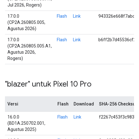
Jul 2026, Rogers)
17.0.0
Flash
Link
943326e668f7abcb
(CP2A.260805.005,
Agustus 2026)
17.0.0
Flash
Link
b6ff2b7d45536cf2
(CP2A.260805.005.A1,
Agustus 2026,
Rogers)
"blazer" untuk Pixel 10 Pro
Versi
Flash
Download
SHA-256 Checksu
16.0.0
Flash
Link
f2267c453f3c9838
(BD1A.250702.001,
Agustus 2025)