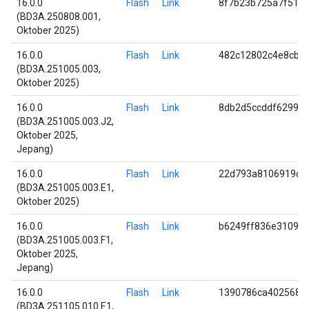
16.0.0
Flash
Link
8f7b23b725a7f51c2
(BD3A.250808.001,
Oktober 2025)
16.0.0
Flash
Link
482c12802c4e8cbe
(BD3A.251005.003,
Oktober 2025)
16.0.0
Flash
Link
8db2d5ccddf62990
(BD3A.251005.003.J2,
Oktober 2025,
Jepang)
16.0.0
Flash
Link
22d793a8106919d8
(BD3A.251005.003.E1,
Oktober 2025)
16.0.0
Flash
Link
b6249ff836e3109e
(BD3A.251005.003.F1,
Oktober 2025,
Jepang)
16.0.0
Flash
Link
1390786ca4025681
(BD3A.251105.010.E1,