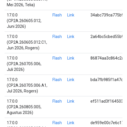
Mei 2026, Telia)
17.0.0
Flash
Link
34abc739ca775b91
(CP2A.260605.012,
Juni 2026)
17.0.0
Flash
Link
2a64bc5cbed55b95
(CP2A.260605.012.C1,
Jun 2026, Rogers)
17.0.0
Flash
Link
86874aa3c864c2a5
(CP2A.260705.006,
Juli 2026)
17.0.0
Flash
Link
bda7fb985f1a47df
(CP2A.260705.006.A1,
Jul 2026, Rogers)
17.0.0
Flash
Link
ef511ad3f164503d
(CP2A.260805.005,
Agustus 2026)
17.0.0
Flash
Link
de959e00c7e6c17e