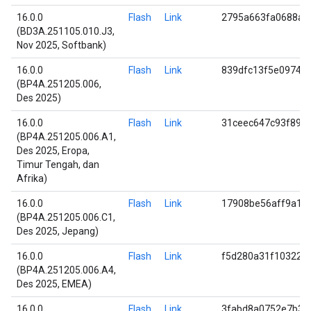
16.0.0
Flash
Link
2795a663fa0688a5
(BD3A.251105.010.J3,
Nov 2025, Softbank)
16.0.0
Flash
Link
839dfc13f5e0974f
(BP4A.251205.006,
Des 2025)
16.0.0
Flash
Link
31ceec647c93f898
(BP4A.251205.006.A1,
Des 2025, Eropa,
Timur Tengah, dan
Afrika)
16.0.0
Flash
Link
17908be56aff9a1b
(BP4A.251205.006.C1,
Des 2025, Jepang)
16.0.0
Flash
Link
f5d280a31f10322e
(BP4A.251205.006.A4,
Des 2025, EMEA)
16.0.0
Flash
Link
3fabd8a0752e7b30