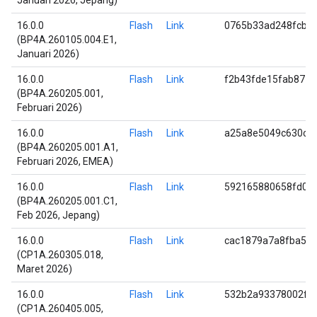
Januari 2026, Jepang)
16.0.0
Flash
Link
0765b33ad248fcb3
(BP4A.260105.004.E1,
Januari 2026)
16.0.0
Flash
Link
f2b43fde15fab871
(BP4A.260205.001,
Februari 2026)
16.0.0
Flash
Link
a25a8e5049c630cd
(BP4A.260205.001.A1,
Februari 2026, EMEA)
16.0.0
Flash
Link
592165880658fd07
(BP4A.260205.001.C1,
Feb 2026, Jepang)
16.0.0
Flash
Link
cac1879a7a8fba5d
(CP1A.260305.018,
Maret 2026)
16.0.0
Flash
Link
532b2a93378002f6
(CP1A.260405.005,