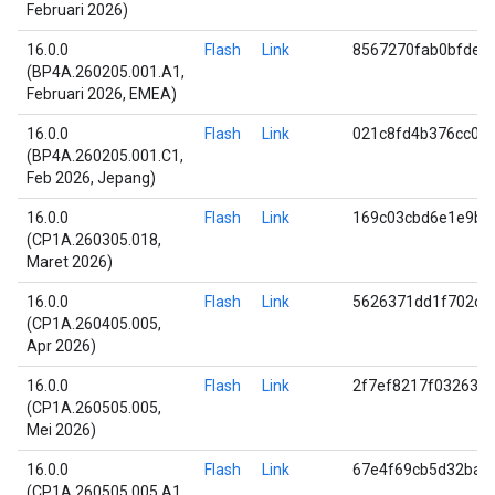
Februari 2026)
16.0.0
Flash
Link
8567270fab0bfde3
(BP4A.260205.001.A1,
Februari 2026, EMEA)
16.0.0
Flash
Link
021c8fd4b376cc06
(BP4A.260205.001.C1,
Feb 2026, Jepang)
16.0.0
Flash
Link
169c03cbd6e1e9b4
(CP1A.260305.018,
Maret 2026)
16.0.0
Flash
Link
5626371dd1f702cc
(CP1A.260405.005,
Apr 2026)
16.0.0
Flash
Link
2f7ef8217f032638
(CP1A.260505.005,
Mei 2026)
16.0.0
Flash
Link
67e4f69cb5d32baf
(CP1A.260505.005.A1,