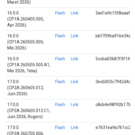
Maret 2026)
16.0.0
Flash
Link
3ad1a9c15f8aaaff
(CP1A.260405.005,
Apr 2026)
16.0.0
Flash
Link
bbf7096a916e34a5
(CP1A.260505.005,
Mei 2026)
16.0.0
Flash
Link
5ccba03687f3f145f
(CP1A.260505.005.A1,
Mei 2026, Telia)
17.0.0
Flash
Link
3ecb003c7942d4d4
(CP2A.260605.012,
Juni 2026)
17.0.0
Flash
Link
c8cb4e98f92b1759
(CP2A.260605.012.C1,
Juni 2026, Rogers)
17.0.0
Flash
Link
e7631ea9a761cc23
(CP2A.260705.006,