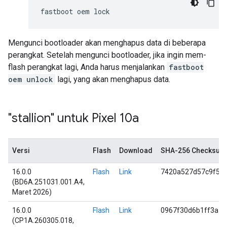
Mengunci bootloader akan menghapus data di beberapa
perangkat. Setelah mengunci bootloader, jika ingin mem-
flash perangkat lagi, Anda harus menjalankan
fastboot
oem unlock
lagi, yang akan menghapus data.
"stallion" untuk Pixel 10a
Versi
Flash
Download
SHA-256 Checksum
16.0.0
Flash
Link
7420a527d57c9f52
(BD6A.251031.001.A4,
Maret 2026)
16.0.0
Flash
Link
0967f30d6b1ff3a5
(CP1A.260305.018,