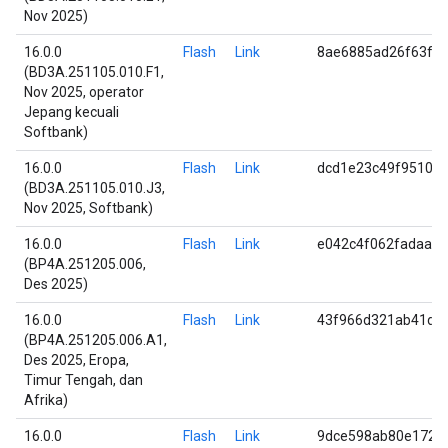
Nov 2025)
16.0.0
Flash
Link
8ae6885ad26f63f2
(BD3A.251105.010.F1,
Nov 2025, operator
Jepang kecuali
Softbank)
16.0.0
Flash
Link
dcd1e23c49f95100
(BD3A.251105.010.J3,
Nov 2025, Softbank)
16.0.0
Flash
Link
e042c4f062fadaae
(BP4A.251205.006,
Des 2025)
16.0.0
Flash
Link
43f966d321ab41d1
(BP4A.251205.006.A1,
Des 2025, Eropa,
Timur Tengah, dan
Afrika)
16.0.0
Flash
Link
9dce598ab80e1729