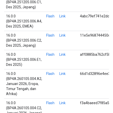
(BP4A.251205.006.C1,
Des 2025, Jepang)
16.0.0
Flash
Link
4abc79ef741e2dd0
(BP4A.251205.006.A4,
Des 2025, EMEA)
16.0.0
Flash
Link
11e5e968744450cc
(BP4A.251205.006.C2,
Des 2025, Jepang)
16.0.0
Flash
Link
aff0885ba762cf5b
(BP4A.251205.006.E1,
Des 2025)
16.0.0
Flash
Link
66d1d32896e4ee3f
(BP4A.260105.004.A2,
Januari 2026, Eropa,
Timur Tengah, dan
Afrika)
16.0.0
Flash
Link
f3a4baeed7f85a53
(BP4A.260105.004.C2,