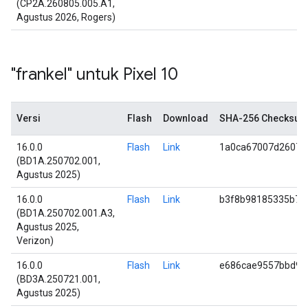
(CP2A.260805.005.A1,
Agustus 2026, Rogers)
"frankel" untuk Pixel 10
Versi
Flash
Download
SHA-256 Checksu
16.0.0
Flash
Link
1a0ca67007d2607e
(BD1A.250702.001,
Agustus 2025)
16.0.0
Flash
Link
b3f8b98185335b7b
(BD1A.250702.001.A3,
Agustus 2025,
Verizon)
16.0.0
Flash
Link
e686cae9557bbd98
(BD3A.250721.001,
Agustus 2025)