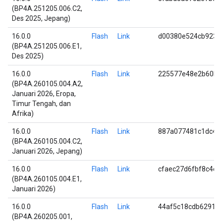
(BP4A.251205.006.C2,
Des 2025, Jepang)
16.0.0
Flash
Link
d00380e524cb9239
(BP4A.251205.006.E1,
Des 2025)
16.0.0
Flash
Link
225577e48e2b60b2
(BP4A.260105.004.A2,
Januari 2026, Eropa,
Timur Tengah, dan
Afrika)
16.0.0
Flash
Link
887a077481c1dc4c
(BP4A.260105.004.C2,
Januari 2026, Jepang)
16.0.0
Flash
Link
cfaec27d6fbf8c4c
(BP4A.260105.004.E1,
Januari 2026)
16.0.0
Flash
Link
44af5c18cdb62915
(BP4A.260205.001,