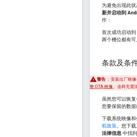
为避免出现此状态
新并启动到 Andro
作：
首次成功启动到 An
两个槽位都有可
条款及条
警告
：安装出厂映像
整 OTA 映像
。这样无需
虽然您可以恢复
您要保留的数
下载系统映像和
权政策
。您下载
法律信息
中找到