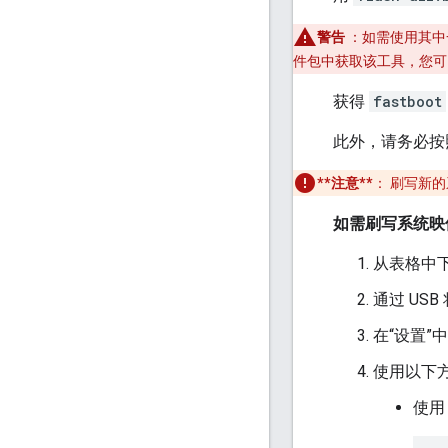
警告
：如需使用其中
件包中获取该工具，您
获得
fastboot
此外，请务必
**注意**
：
刷写新的
如需刷写系统映
从表格中
通过 US
在“设置”
使用以下方
使