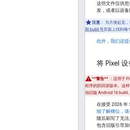
这些文件仅供您在
发，或者以设备
注意
：
为方便起见，我
和 build 号
页面上找到每个 b
此外，我们还提供了 
将 Pixe
**警告**
：适用于 Pi
程序的防回滚版本。这样可
动旧版 Android 16 build
在接受 2026 
细了解槽位，请
随后刷写了无法
包含旧版引导加