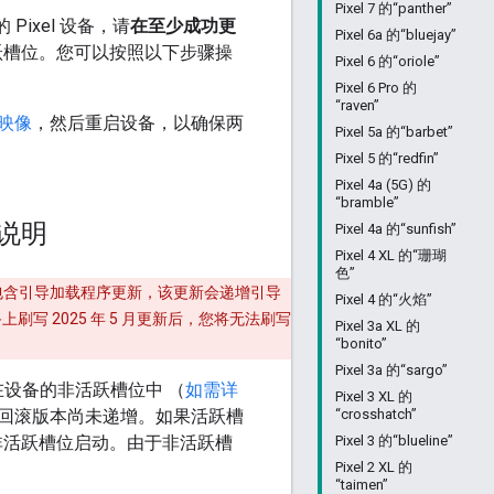
Pixel 7 的“panther”
Pixel 设备，请
在至少成功更
Pixel 6a 的“bluejay”
跃槽位。您可以按照以下步骤操
Pixel 6 的“oriole”
Pixel 6 Pro 的
“raven”
 映像
，然后重启设备，以确保两
Pixel 5a 的“barbet”
Pixel 5 的“redfin”
Pixel 4a (5G) 的
“bramble”
殊说明
Pixel 4a 的“sunfish”
Pixel 4 XL 的“珊瑚
色”
年 5 月更新包含引导加载程序更新，该更新会递增引导
Pixel 4 的“火焰”
 2025 年 5 月更新后，您将无法刷写
Pixel 3a XL 的
“bonito”
Pixel 3a 的“sargo”
会驻留在设备的非活跃槽位中 （
如需详
Pixel 3 XL 的
回滚版本尚未递增。如果活跃槽
“crosshatch”
从非活跃槽位启动。由于非活跃槽
Pixel 3 的“blueline”
Pixel 2 XL 的
“taimen”