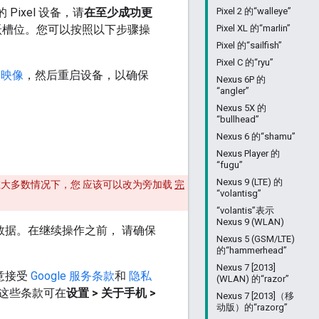
Pixel 设备，请
在至少成功更
Pixel 2 的“walleye”
跃槽位。您可以按照以下步骤操
Pixel XL 的“marlin”
Pixel 的“sailfish”
Pixel C 的“ryu”
 映像
，然后重启设备，以确保
Nexus 6P 的
“angler”
Nexus 5X 的
“bullhead”
Nexus 6 的“shamu”
Nexus Player 的
“fugu”
Nexus 9 (LTE) 的
大多数情况下，您 应该可以改为旁加载
完
“volantisg”
“volantis”表示
Nexus 9 (WLAN)
的数据。在继续操作之前， 请确保
Nexus 5 (GSM/LTE)
的“hammerhead”
Nexus 7 [2013]
意接受
Google 服务条款
和
隐私
(WLAN) 的“razor”
这些条款可在
设置 > 关于手机 >
Nexus 7 [2013]（移
动版）的“razorg”