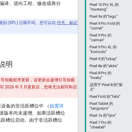
编、反编译、逆向工程、修改或再分
Pixel 10 Pro XL 的
“mustang”
Pixel 9a 的“tegu”
别 (SPL) 日期不同。您可以在
代号、标记
Pixel 9 Pro Fold 的
“comet”
Pixel 9 Pro 的
“caiman”
Pixel 9 Pro XL 的
“komodo”
Pixel 9 的“tokay”
殊说明
Pixel 8a 的“akita”
Pixel 8 Pro 的
“husky”
 5 月更新包含引导加载程序更新，该更新会递增引导加载
适用于 Pixel 8 的“柴
026 年 5 月更新后，您将无法刷写和启
犬”
Pixel Fold 的“felix”
Pixel Tablet 的
会驻留在设备的非活跃槽位中 （
如需详
“tangorpro”
滚版本尚未递增。如果活跃槽位
Pixel 7a 的“lynx”
非活跃槽位启动。由于非活跃槽位
Pixel 7 Pro 的
“cheetah”