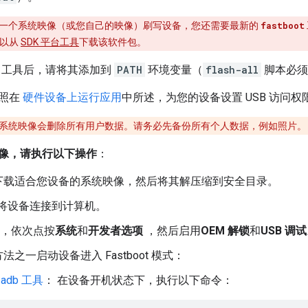
一个系统映像（或您自己的映像）刷写设备，您还需要最新的
fastboot
可以从
SDK 平台工具
下载该软件包。
工具后，请将其添加到
PATH
环境变量（
flash-all
脚本必须
按照在
硬件设备上运行应用
中所述，为您的设备设置 USB 访问权
系统映像会删除所有用户数据。请务必先备份所有个人数据，例如照片。
像，请执行以下操作
：
下载适合您设备的系统映像，然后将其解压缩到安全目录。
B 将设备连接到计算机。
中，依次点按
系统
和
开发者选项
，然后启用
OEM 解锁
和
USB 调试
法之一启动设备进入 Fastboot 模式：
用
adb 工具
： 在设备开机状态下，执行以下命令：