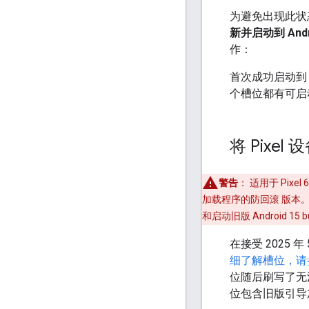
为避免出现此状态
新并启动到 Andro
作：
首次成功启动到 And
个槽位都有可启
将 Pixe
警告
：
适用于 Pixe
加载程序的防回滚 版本。
和启动旧版 Android 15 b
在接受 2025 
细了解槽位，请
位随后刷写了无
位包含旧版引导