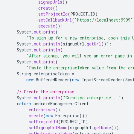
.
signupUrls
()
.
create
()
.
setProjectId
(
PROJECT_ID
)
.
setCallbackUrl
(
"https://localhost:9999"
.
execute
();
System
.
out
.
print
(
"To sign up for a new enterprise, open this 
System
.
out
.
println
(
signupUrl
.
getUrl
());
System
.
out
.
println
(
"After signup, you will see an error page in
System
.
out
.
print
(
"Paste the enterpriseToken value from the er
String
enterpriseToken
=
new
BufferedReader
(
new
InputStreamReader
(
Sys
// Create the enterprise.
System
.
out
.
println
(
"Creating enterprise..."
);
return
androidManagementClient
.
enterprises
()
.
create
(
new
Enterprise
())
.
setProjectId
(
PROJECT_ID
)
.
setSignupUrlName
(
signupUrl
.
getName
())
.
setEnterpriseToken
(
enterpriseToken
)