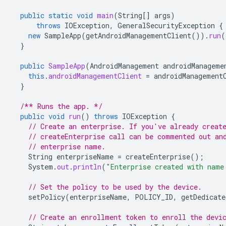
public
static
void
main
(
String
[]
args
)
throws
IOException
,
GeneralSecurityException
{
new
SampleApp
(
getAndroidManagementClient
()).
run
(
}
public
SampleApp
(
AndroidManagement
androidManageme
this
.
androidManagementClient
=
androidManagement
}
/** Runs the app. */
public
void
run
()
throws
IOException
{
// Create an enterprise. If you've already creat
// createEnterprise call can be commented out an
// enterprise name.
String
enterpriseName
=
createEnterprise
();
System
.
out
.
println
(
"Enterprise created with name
// Set the policy to be used by the device.
setPolicy
(
enterpriseName
,
POLICY_ID
,
getDedicate
// Create an enrollment token to enroll the devi