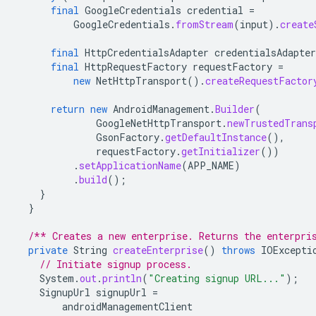
final
GoogleCredentials
credential
=
GoogleCredentials
.
fromStream
(
input
).
create
final
HttpCredentialsAdapter
credentialsAdapter
final
HttpRequestFactory
requestFactory
=
new
NetHttpTransport
().
createRequestFactor
return
new
AndroidManagement
.
Builder
(
GoogleNetHttpTransport
.
newTrustedTrans
GsonFactory
.
getDefaultInstance
(),
requestFactory
.
getInitializer
())
.
setApplicationName
(
APP_NAME
)
.
build
();
}
}
/** Creates a new enterprise. Returns the enterpri
private
String
createEnterprise
()
throws
IOExcepti
// Initiate signup process.
System
.
out
.
println
(
"Creating signup URL..."
);
SignupUrl
signupUrl
=
androidManagementClient