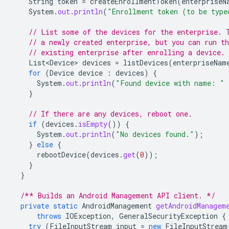
String
token
=
createEnrollmentToken
(
enterpriseN
System
.
out
.
println
(
"Enrollment token (to be type
// List some of the devices for the enterprise. 
// a newly created enterprise, but you can run th
// existing enterprise after enrolling a device.
List<Device>
devices
=
listDevices
(
enterpriseNam
for
(
Device
device
:
devices
)
{
System
.
out
.
println
(
"Found device with name: "
}
// If there are any devices, reboot one.
if
(
devices
.
isEmpty
())
{
System
.
out
.
println
(
"No devices found."
);
}
else
{
rebootDevice
(
devices
.
get
(
0
));
}
}
/** Builds an Android Management API client. */
private
static
AndroidManagement
getAndroidManagem
throws
IOException
,
GeneralSecurityException
{
try
(
FileInputStream
input
=
new
FileInputStream