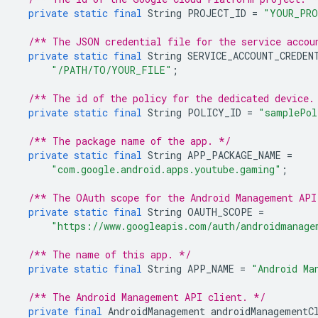
private
static
final
String
PROJECT_ID
=
"YOUR_PRO
/** The JSON credential file for the service accou
private
static
final
String
SERVICE_ACCOUNT_CREDEN
"/PATH/TO/YOUR_FILE"
;
/** The id of the policy for the dedicated device.
private
static
final
String
POLICY_ID
=
"samplePol
/** The package name of the app. */
private
static
final
String
APP_PACKAGE_NAME
=
"com.google.android.apps.youtube.gaming"
;
/** The OAuth scope for the Android Management API
private
static
final
String
OAUTH_SCOPE
=
"https://www.googleapis.com/auth/androidmanage
/** The name of this app. */
private
static
final
String
APP_NAME
=
"Android Ma
/** The Android Management API client. */
private
final
AndroidManagement
androidManagementC