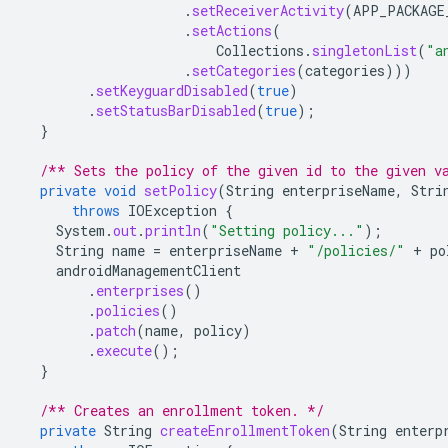
.
setReceiverActivity
(
APP_PACKAGE
.
setActions
(
Collections
.
singletonList
(
"a
.
setCategories
(
categories
)))
.
setKeyguardDisabled
(
true
)
.
setStatusBarDisabled
(
true
);
}
/** Sets the policy of the given id to the given v
private
void
setPolicy
(
String
enterpriseName
,
Stri
throws
IOException
{
System
.
out
.
println
(
"Setting policy..."
);
String
name
=
enterpriseName
+
"/policies/"
+
po
androidManagementClient
.
enterprises
()
.
policies
()
.
patch
(
name
,
policy
)
.
execute
();
}
/** Creates an enrollment token. */
private
String
createEnrollmentToken
(
String
enterp