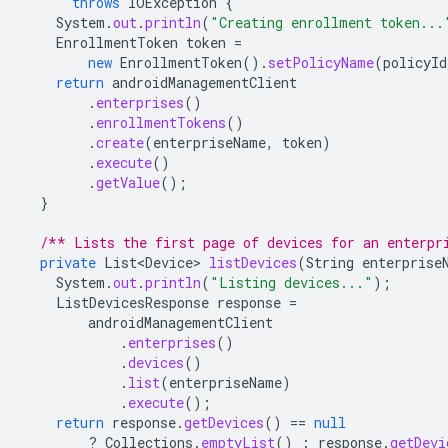
throws
IOException
{
System
.
out
.
println
(
"Creating enrollment token...
EnrollmentToken
token
=
new
EnrollmentToken
().
setPolicyName
(
policyId
return
androidManagementClient
.
enterprises
()
.
enrollmentTokens
()
.
create
(
enterpriseName
,
token
)
.
execute
()
.
getValue
();
}
/** Lists the first page of devices for an enterpr
private
List<Device>
listDevices
(
String
enterprise
System
.
out
.
println
(
"Listing devices..."
);
ListDevicesResponse
response
=
androidManagementClient
.
enterprises
()
.
devices
()
.
list
(
enterpriseName
)
.
execute
();
return
response
.
getDevices
()
==
null
?
Collections
.
emptyList
()
:
response
.
getDevi