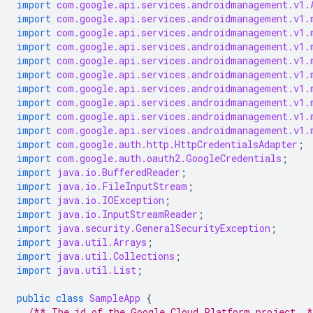
import
com.google.api.services.androidmanagement.v1.
import
com.google.api.services.androidmanagement.v1.
import
com.google.api.services.androidmanagement.v1.
import
com.google.api.services.androidmanagement.v1.
import
com.google.api.services.androidmanagement.v1.
import
com.google.api.services.androidmanagement.v1.
import
com.google.api.services.androidmanagement.v1.
import
com.google.api.services.androidmanagement.v1.
import
com.google.api.services.androidmanagement.v1.
import
com.google.api.services.androidmanagement.v1.
import
com.google.auth.http.HttpCredentialsAdapter
;
import
com.google.auth.oauth2.GoogleCredentials
;
import
java.io.BufferedReader
;
import
java.io.FileInputStream
;
import
java.io.IOException
;
import
java.io.InputStreamReader
;
import
java.security.GeneralSecurityException
;
import
java.util.Arrays
;
import
java.util.Collections
;
import
java.util.List
;
public
class
SampleApp
{
/** The id of the Google Cloud Platform project. *