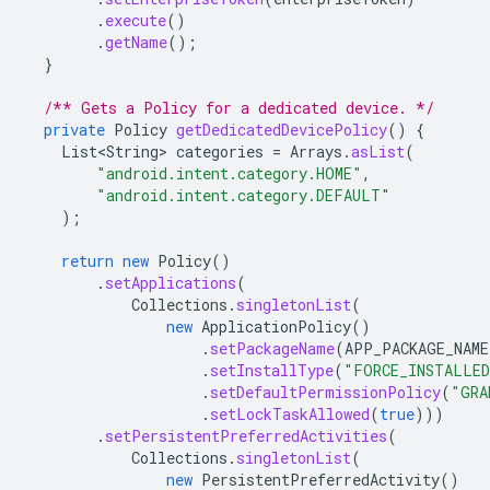
.
execute
()
.
getName
();
}
/** Gets a Policy for a dedicated device. */
private
Policy
getDedicatedDevicePolicy
()
{
List<String>
categories
=
Arrays
.
asList
(
"android.intent.category.HOME"
,
"android.intent.category.DEFAULT"
);
return
new
Policy
()
.
setApplications
(
Collections
.
singletonList
(
new
ApplicationPolicy
()
.
setPackageName
(
APP_PACKAGE_NAME
.
setInstallType
(
"FORCE_INSTALLE
.
setDefaultPermissionPolicy
(
"GRA
.
setLockTaskAllowed
(
true
)))
.
setPersistentPreferredActivities
(
Collections
.
singletonList
(
new
PersistentPreferredActivity
()