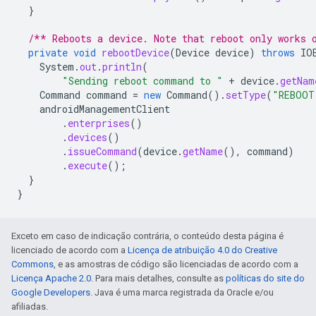
}
/** Reboots a device. Note that reboot only works 
private
void
rebootDevice
(
Device
device
)
throws
IO
System
.
out
.
println
(
"Sending reboot command to "
+
device
.
getNam
Command
command
=
new
Command
().
setType
(
"REBOOT
androidManagementClient
.
enterprises
()
.
devices
()
.
issueCommand
(
device
.
getName
(),
command
)
.
execute
();
}
}
Exceto em caso de indicação contrária, o conteúdo desta página é
licenciado de acordo com a
Licença de atribuição 4.0 do Creative
Commons
, e as amostras de código são licenciadas de acordo com a
Licença Apache 2.0
. Para mais detalhes, consulte as
políticas do site do
Google Developers
. Java é uma marca registrada da Oracle e/ou
afiliadas.