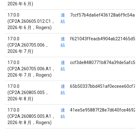
2026 年 6 月)
17.0.0
連
7ccf57b4da6ef436128a6f9c54aa
(CP2A.260605.012.C1，
結
2026 年 6 月，Rogers)
17.0.0
連
f621043ffeacb4904ab221465d5c6
(CP2A.260705.006，
結
2026 年 7 月)
17.0.0
連
ccf3de8480771b874a39de5afc5b
(CP2A.260705.006.A1，
結
2026 年 7 月，Rogers)
17.0.0
連
65b50337bbd451af0eceee60cf72
(CP2A.260805.005，
結
2026 年 8 月)
17.0.0
連
41ee5e95887f28e7d640fce46929
(CP2A.260805.005.A1，
結
2026 年 8 月，Rogers)