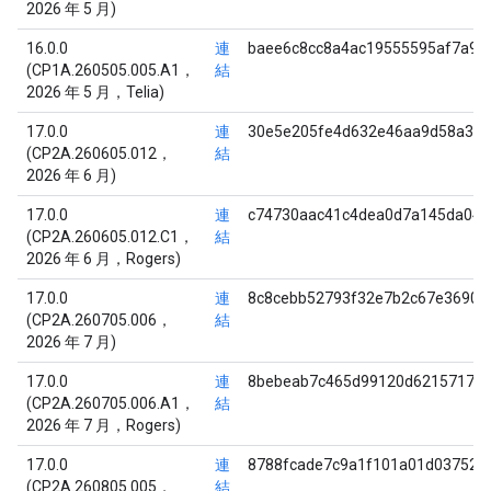
2026 年 5 月)
16.0.0
連
baee6c8cc8a4ac19555595af7a9a
(CP1A.260505.005.A1，
結
2026 年 5 月，Telia)
17.0.0
連
30e5e205fe4d632e46aa9d58a3bd
(CP2A.260605.012，
結
2026 年 6 月)
17.0.0
連
c74730aac41c4dea0d7a145da042
(CP2A.260605.012.C1，
結
2026 年 6 月，Rogers)
17.0.0
連
8c8cebb52793f32e7b2c67e3690d
(CP2A.260705.006，
結
2026 年 7 月)
17.0.0
連
8bebeab7c465d99120d62157178
(CP2A.260705.006.A1，
結
2026 年 7 月，Rogers)
17.0.0
連
8788fcade7c9a1f101a01d03752b
(CP2A.260805.005，
結