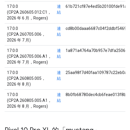
17.0.0
連
61b721cf87e4ed5b20100fde91a1
(CP2A.260605.012.C1，
結
2026 年 6 月，Rogers)
17.0.0
連
cd8b00daaa6687c04f2ddbf5469d
(CP2A.260705.006，
結
2026 年 7 月)
17.0.0
連
1a871a4764a70b957e7dfa25069c
(CP2A.260705.006.A1，
結
2026 年 7 月，Rogers)
17.0.0
連
25aa98f7d40faa109787c22eb0a0
(CP2A.260805.005，
結
2026 年 8 月)
17.0.0
連
8b0fb68780dec4cb6feae013f8b1
(CP2A.260805.005.A1，
結
2026 年 8 月，Rogers)