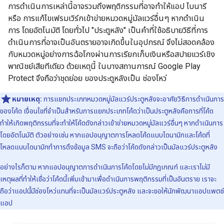
การดำเนินการเหล่านี้อาจรวมถึงพฤติกรรมที่อาจทำให้แอป ไบนารี
หรือ การแก้ไขเฟรมเวิร์กเข้าข่ายหมวดหมู่มัลแวร์อื่นๆ หากดำเนิน
การ โดยอัตโนมัติ โดยทั่วไป "ประตูหลัง" เป็นคำที่ใช้อธิบายวิธีที่การ
ดำเนินการที่อาจเป็นอันตรายอาจเกิดขึ้นในอุปกรณ์ จึงไม่สอดคล้อง
กับหมวดหมู่อย่างการฉ้อโกงผ่านการเรียกเก็บเงินหรือสปายแวร์เชิง
พาณิชย์เสียทีเดียว ด้วยเหตุนี้ ในบางสถานการณ์ Google Play
Protect จึงถือว่าชุดย่อย ของประตูหลังเป็น ช่องโหว่
หมายเหตุ:
การแยกประเภทหมวดหมู่มัลแวร์ประตูหลังจะอาศัยวิธีการดำเนินการ
ของโค้ด เงื่อนไขที่จำเป็นสำหรับการแยกประเภทโค้ดว่าเป็นประตูหลังคือการที่โค้ด
ทำให้เกิดพฤติกรรมที่จะทำให้โค้ดดังกล่าวเข้าข่ายหมวดหมู่มัลแวร์อื่นๆ หากดำเนินการ
โดยอัตโนมัติ ตัวอย่างเช่น หากแอปอนุญาตการโหลดโค้ดแบบไดนามิกและโค้ดที่
โหลดแบบไดนามิกทำการดึงข้อมูล SMS จะถือว่าโค้ดดังกล่าวเป็นมัลแวร์ประตูหลัง
อย่างไรก็ตาม หากแอปอนุญาตการดำเนินการโค้ดโดยไม่มีกฎเกณฑ์ และเราไม่มี
เหตุผลที่ทำให้เชื่อว่าโค้ดนี้เพิ่มเข้ามาเพื่อดำเนินการพฤติกรรมที่เป็นอันตราย เราจะ
ถือว่าแอปนี้มีช่องโหว่แทนที่จะเป็นมัลแวร์ประตูหลัง และจะขอให้นักพัฒนาแอปแพตช์
แอป