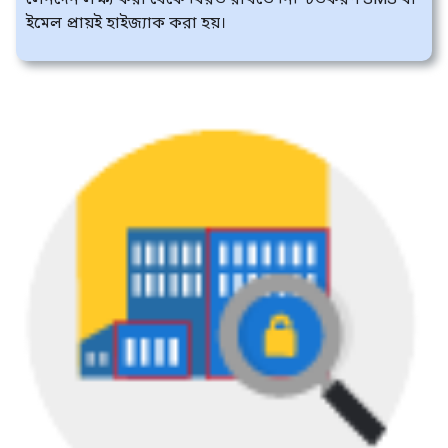
ইমেল প্রায়ই হাইজ্যাক করা হয়।