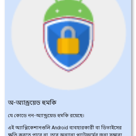
অ-অ্যান্ড্রয়েড হুমকি
যে কোডে নন-অ্যান্ড্রয়েড হুমকি রয়েছে।
এই অ্যাপ্লিকেশানগুলি Android ব্যবহারকারী বা ডিভাইসের
ক্ষতি করতে পারে না, তবে অন্যান্য প্ল্যাটফর্মের জন্য সম্ভাব্য