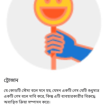
ট্রোজান
যে কোডটি সৌম্য বলে মনে হয়, যেমন একটি গেম যেটি শুধুমাত্র
একটি গেম বলে দাবি করে, কিন্তু এটি ব্যবহারকারীর বিরুদ্ধে
অবাঞ্ছিত ক্রিয়া সম্পাদন করে।