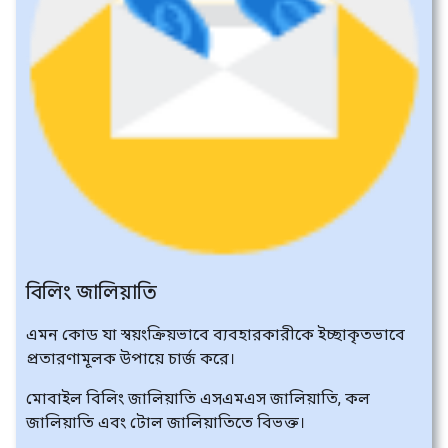
বিলিং জালিয়াতি
এমন কোড যা স্বয়ংক্রিয়ভাবে ব্যবহারকারীকে ইচ্ছাকৃতভাবে
প্রতারণামূলক উপায়ে চার্জ করে।
মোবাইল বিলিং জালিয়াতি এসএমএস জালিয়াতি, কল
জালিয়াতি এবং টোল জালিয়াতিতে বিভক্ত।