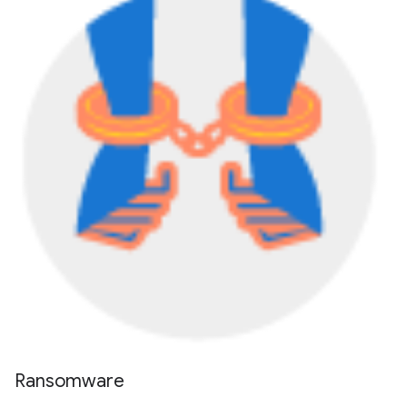
Ransomware