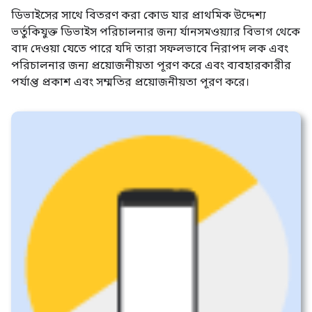
ডিভাইসের সাথে বিতরণ করা কোড যার প্রাথমিক উদ্দেশ্য
ভর্তুকিযুক্ত ডিভাইস পরিচালনার জন্য র্যানসমওয়্যার বিভাগ থেকে
বাদ দেওয়া যেতে পারে যদি তারা সফলভাবে নিরাপদ লক এবং
পরিচালনার জন্য প্রয়োজনীয়তা পূরণ করে এবং ব্যবহারকারীর
পর্যাপ্ত প্রকাশ এবং সম্মতির প্রয়োজনীয়তা পূরণ করে।