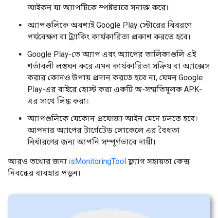
আইকন যা অ্যাপটিকে স্পষ্টভাবে সনাক্ত করে।
অ্যাপগুলিকে অবশ্যই Google Play স্টোরের বিবরণে
পর্যবেক্ষণ বা ট্র্যাকিং কার্যকারিতা প্রকাশ করতে হবে।
Google Play-তে অ্যাপ এবং অ্যাপের তালিকাগুলি এই
শর্তাবলী লঙ্ঘন করে এমন কার্যকারিতা সক্রিয় বা অ্যাক্সেস
করার কোনও উপায় প্রদান করতে হবে না, যেমন Google
Play-এর বাইরে হোস্ট করা একটি অ-সম্মতিমূলক APK-
এর সাথে লিঙ্ক করা।
অ্যাপগুলিকে যেকোন প্রযোজ্য আইন মেনে চলতে হবে।
আপনার অ্যাপের টার্গেটেড লোকেলে এর বৈধতা
নির্ধারণের জন্য আপনি সম্পূর্ণভাবে দায়ী।
আরও তথ্যের জন্য
isMonitoringTool
ফ্ল্যাগ সহায়তা কেন্দ্র
নিবন্ধের ব্যবহার পড়ুন।