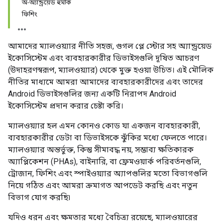
অ-অ্যান্ড্রয়েড হুমকি
ফিশিং
আমাদের ম্যালওয়্যার নীতি সহজ, গুগল প্লে স্টোর সহ অ্যান্ড্রয়েড
ইকোসিস্টেম এবং ব্যবহারকারীর ডিভাইসগুলি দূষিত আচরণ
(উদাহরণস্বরূপ, ম্যালওয়্যার) থেকে মুক্ত হওয়া উচিত। এই মৌলিক
নীতির মাধ্যমে আমরা আমাদের ব্যবহারকারীদের এবং তাদের
Android ডিভাইসগুলির জন্য একটি নিরাপদ Android
ইকোসিস্টেম প্রদান করার চেষ্টা করি।
ম্যালওয়্যার হল এমন কোনও কোড যা একজন ব্যবহারকারী,
ব্যবহারকারীর ডেটা বা ডিভাইসকে ঝুঁকির মধ্যে ফেলতে পারে।
ম্যালওয়্যার অন্তর্ভুক্ত, কিন্তু সীমাবদ্ধ নয়, সম্ভাব্য ক্ষতিকারক
অ্যাপ্লিকেশন (PHAs), বাইনারি, বা ফ্রেমওয়ার্ক পরিবর্তনগুলি,
ট্রোজান, ফিশিং এবং স্পাইওয়্যার অ্যাপগুলির মতো বিভাগগুলি
নিয়ে গঠিত এবং আমরা ক্রমাগত আপডেট করছি এবং নতুন
বিভাগ যোগ করছি৷
যদিও ধরন এবং ক্ষমতার মধ্যে বৈচিত্র্য রয়েছে, ম্যালওয়ারের