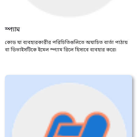
স্প্যাম
কোড যা ব্যবহারকারীর পরিচিতিগুলিতে অযাচিত বার্তা পাঠায়
বা ডিভাইসটিকে ইমেল স্প্যাম রিলে হিসাবে ব্যবহার করে৷