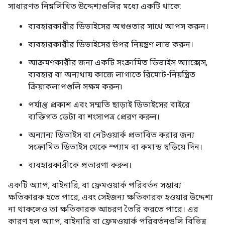
সাধারণত নিম্নলিখিত উদ্দেশ্যগুলির মধ্যে একটি থাকে:
ব্যবহারকারীর ডিভাইসের অখণ্ডতার সাথে আপস করুন।
ব্যবহারকারীর ডিভাইসের উপর নিয়ন্ত্রণ লাভ করুন।
আক্রমণকারীর জন্য একটি সংক্রামিত ডিভাইস অ্যাক্সেস,
ব্যবহার বা অন্যথায় কাজে লাগাতে রিমোট-নিয়ন্ত্রিত
ক্রিয়াকলাপগুলি সক্ষম করুন৷
পর্যাপ্ত প্রকাশ এবং সম্মতি ছাড়াই ডিভাইসের বাইরে
ব্যক্তিগত ডেটা বা শংসাপত্র প্রেরণ করুন।
অন্যান্য ডিভাইস বা নেটওয়ার্ক প্রভাবিত করার জন্য
সংক্রামিত ডিভাইস থেকে স্প্যাম বা কমান্ড ছড়িয়ে দিন।
ব্যবহারকারীকে প্রতারণা করুন।
একটি অ্যাপ, বাইনারি, বা ফ্রেমওয়ার্ক পরিবর্তন সম্ভাব্য
ক্ষতিকারক হতে পারে, এবং সেইজন্য ক্ষতিকারক হওয়ার উদ্দেশ্য
না থাকলেও তা ক্ষতিকারক আচরণ তৈরি করতে পারে। এর
কারণ হল অ্যাপ, বাইনারি বা ফ্রেমওয়ার্ক পরিবর্তনগুলি বিভিন্ন