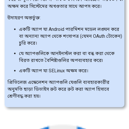
অক্ষম করে সিস্টেমের অখণ্ডতার সাথে আপস করে।
উদাহরণ অন্তর্ভুক্ত:
একটি অ্যাপ যা Android পারমিশন মডেল লঙ্ঘন করে
বা অন্যান্য অ্যাপ থেকে শংসাপত্র (যেমন OAuth টোকেন)
চুরি করে।
যে অ্যাপগুলিকে আনইনস্টল করা বা বন্ধ করা থেকে
বিরত রাখতে বৈশিষ্ট্যগুলির অপব্যবহার করে৷
একটি অ্যাপ যা SELinux অক্ষম করে।
প্রিভিলেজ এস্কেলেশন অ্যাপগুলি যেগুলি ব্যবহারকারীর
অনুমতি ছাড়া ডিভাইস রুট করে রুট করা অ্যাপ হিসাবে
শ্রেণীবদ্ধ করা হয়।