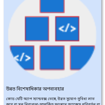
উন্নত বিশেষাধিকার অপব্যবহার
কোড যেটি অ্যাপ স্যান্ডবক্স ভেঙ্গে, উন্নত সুযোগ-সুবিধা লাভ
করে বা মূল নিরাপত্তা-সম্পর্কিত ফাংশনে অ্যাক্সেস পরিবর্তন বা