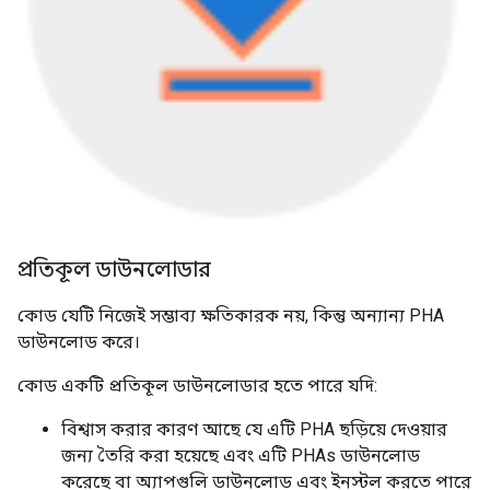
প্রতিকূল ডাউনলোডার
কোড যেটি নিজেই সম্ভাব্য ক্ষতিকারক নয়, কিন্তু অন্যান্য PHA
ডাউনলোড করে।
কোড একটি প্রতিকূল ডাউনলোডার হতে পারে যদি:
বিশ্বাস করার কারণ আছে যে এটি PHA ছড়িয়ে দেওয়ার
জন্য তৈরি করা হয়েছে এবং এটি PHAs ডাউনলোড
করেছে বা অ্যাপগুলি ডাউনলোড এবং ইনস্টল করতে পারে