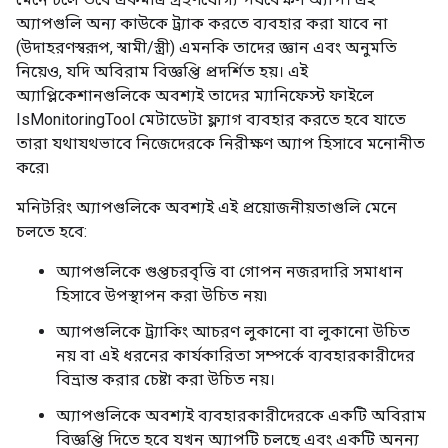
অ্যাপগুলি অন্য কাউকে ট্র্যাক করতে ব্যবহার করা যাবে না
(উদাহরণস্বরূপ, স্বামী/স্ত্রী) এমনকি তাদের জ্ঞান এবং অনুমতি
নিয়েও, যদি অবিরাম বিজ্ঞপ্তি প্রদর্শিত হয়। এই
অ্যাপ্লিকেশানগুলিকে অবশ্যই তাদের ম্যানিফেস্ট ফাইলে
IsMonitoringTool মেটাডেটা ফ্ল্যাগ ব্যবহার করতে হবে যাতে
তারা যথাযথভাবে নিজেদেরকে নিরীক্ষণ অ্যাপ হিসাবে মনোনীত
করে৷
মনিটরিং অ্যাপগুলিকে অবশ্যই এই প্রয়োজনীয়তাগুলি মেনে
চলতে হবে:
অ্যাপগুলিকে গুপ্তচরবৃত্তি বা গোপন নজরদারি সমাধান
হিসাবে উপস্থাপন করা উচিত নয়৷
অ্যাপগুলিকে ট্র্যাকিং আচরণ লুকানো বা লুকানো উচিত
নয় বা এই ধরনের কার্যকারিতা সম্পর্কে ব্যবহারকারীদের
বিভ্রান্ত করার চেষ্টা করা উচিত নয়।
অ্যাপগুলিকে অবশ্যই ব্যবহারকারীদেরকে একটি অবিরাম
বিজ্ঞপ্তি দিতে হবে যখন অ্যাপটি চলছে এবং একটি অনন্য