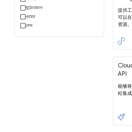
মুঠোফোন
提供工
ওয়েব
可以在 
资源。
মেঘ
Clou
API
能够将
松集成