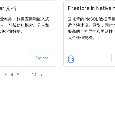
ker 文档
Firestore in Native
业智能、数据应用和嵌入式
云托管的 NoSQL 数据
台，可帮助您探索、分享和
适合快速设计原型；同时
现公司数据。
够高的可扩展性和灵活性
大至任何规模。
Explore
2
3
4
5
…
14