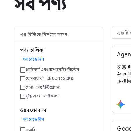
সব পণ্য
এর ভিত্তিতে ফিল্টার করুন:
পণ্য তালিকা
Agen
সব বেছে নিন
探索 A
প্ল্যাটফর্ম এবং অপারেটিং সিস্টেম
Agen
ফ্রেমওয়ার্ক, IDEs এবং SDKs
示和构
সেবা এবং ইন্টিগ্রেশন
বৃদ্ধি এবং নগদীকরণ
উন্নয়ন ফোকাস
সব বেছে নিন
Goog
এআই