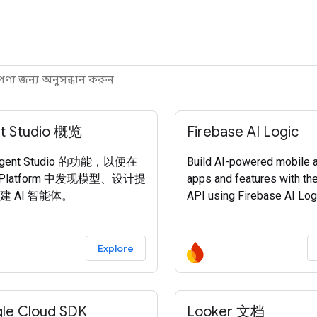
t Studio 概览
Firebase AI Logic
gent Studio 的功能，以便在
Build AI-powered mobile 
t Platform 中发现模型、设计提
apps and features with th
建 AI 智能体。
API using Firebase AI Log
Explore
le Cloud SDK
Looker 文档