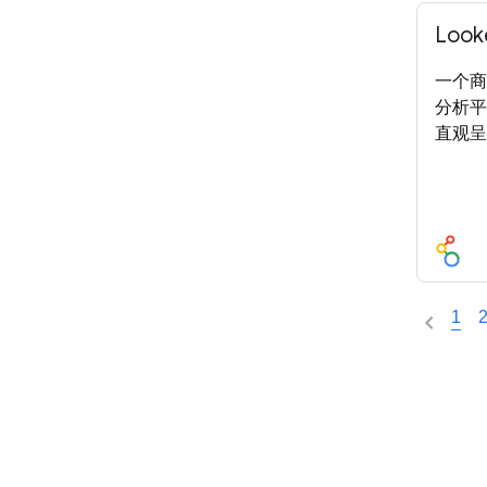
Loo
一个商
分析平
直观呈
1