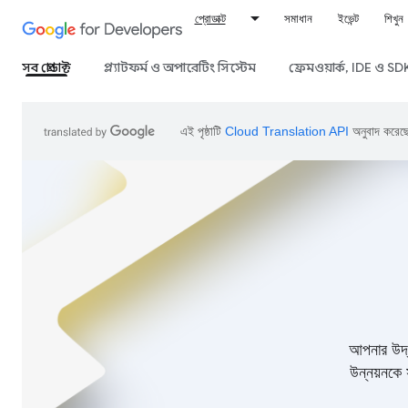
প্রোডাক্ট
সমাধান
ইভেন্ট
শিখুন
সব প্রোডাক্ট
প্ল্যাটফর্ম ও অপারেটিং সিস্টেম
ফ্রেমওয়ার্ক, IDE ও SD
এই পৃষ্ঠাটি
Cloud Translation API
অনুবাদ করেছ
আপনার উদ্
উন্নয়নকে 