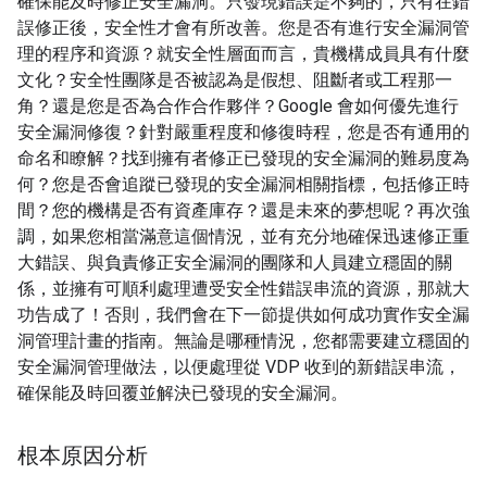
確保能及時修正安全漏洞。只發現錯誤是不夠的，只有在錯
誤修正後，安全性才會有所改善。您是否有進行安全漏洞管
理的程序和資源？就安全性層面而言，貴機構成員具有什麼
文化？安全性團隊是否被認為是假想、阻斷者或工程那一
角？還是您是否為合作合作夥伴？Google 會如何優先進行
安全漏洞修復？針對嚴重程度和修復時程，您是否有通用的
命名和瞭解？找到擁有者修正已發現的安全漏洞的難易度為
何？您是否會追蹤已發現的安全漏洞相關指標，包括修正時
間？您的機構是否有資產庫存？還是未來的夢想呢？再次強
調，如果您相當滿意這個情況，並有充分地確保迅速修正重
大錯誤、與負責修正安全漏洞的團隊和人員建立穩固的關
係，並擁有可順利處理遭受安全性錯誤串流的資源，那就大
功告成了！否則，我們會在下一節提供如何成功實作安全漏
洞管理計畫的指南。無論是哪種情況，您都需要建立穩固的
安全漏洞管理做法，以便處理從 VDP 收到的新錯誤串流，
確保能及時回覆並解決已發現的安全漏洞。
根本原因分析