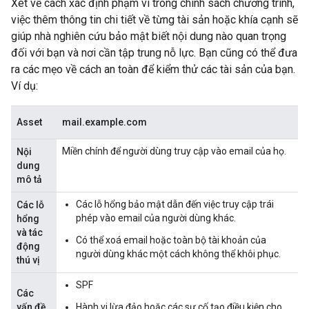
Xét về cách xác định phạm vi trong chính sách chương trình,
việc thêm thông tin chi tiết về từng tài sản hoặc khía cạnh sẽ
giúp nhà nghiên cứu bảo mật biết nội dung nào quan trọng
đối với bạn và nơi cần tập trung nỗ lực. Bạn cũng có thể đưa
ra các mẹo về cách an toàn để kiểm thử các tài sản của bạn.
Ví dụ:
Asset
mail.example.com
Miền chính để người dùng truy cập vào email của họ.
Nội
dung
mô tả
Các lỗ hổng bảo mật dẫn đến việc truy cập trái
Các lỗ
phép vào email của người dùng khác.
hổng
và tác
Có thể xoá email hoặc toàn bộ tài khoản của
động
người dùng khác một cách không thể khôi phục.
thú vị
SPF
Các
vấn đề
Hành vi lừa đảo hoặc các sự cố tạo điều kiện cho