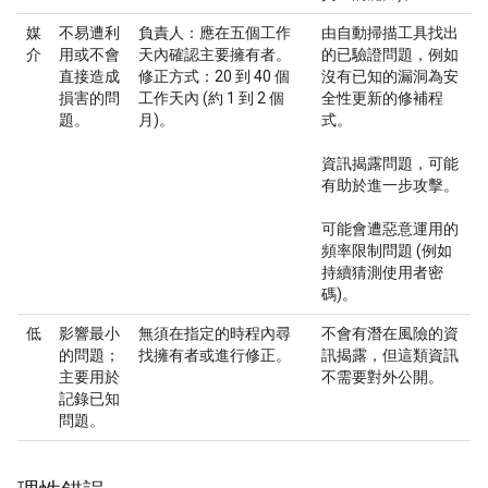
媒
不易遭利
負責人：
應在五個工作
由自動掃描工具找出
介
用或不會
天內確認主要擁有者。
的已驗證問題，例如
直接造成
修正方式：
20 到 40 個
沒有已知的漏洞為安
損害的問
工作天內 (約 1 到 2 個
全性更新的修補程
題。
月)。
式。
資訊揭露問題，可能
有助於進一步攻擊。
可能會遭惡意運用的
頻率限制問題 (例如
持續猜測使用者密
碼)。
低
影響最小
無須在指定的時程內尋
不會有潛在風險的資
的問題；
找擁有者或進行修正。
訊揭露，但這類資訊
主要用於
不需要對外公開。
記錄已知
問題。