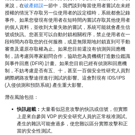
來說，在
破產錯誤
一節中，我們談到每當使用者嘗試在未經
授權的情況下存取另一位使用者的設定檔時，系統都會記錄
事件。如果您發現有使用者在短時間內嘗試存取其他使用者
的個人資料，並收到大量失敗的嘗試，系統可能就會產生信
號或快訊。您甚至可以自動封鎖相關程序，禁止使用者在一
段時間內存取您的任何服務，或是無限期地封鎖直到可手動
審查及還原存取權為止。如果您目前還沒有偵測與回應機
制，請考慮與專家顧問合作，協助您為貴機構打造數位鑑識
與事件回應 (DFIR) 計畫。如果您目前已經有偵測和回應機
制，不妨考慮是否有五、十，甚至一百個安全性研究人員對
網際網路攻擊途徑進行測試的影響。這會對現有 IDS/IPS
(入侵偵測和預防系統) 產生重大影響。
潛在風險包括：
快訊超載：
大量看似惡意攻擊的快訊或信號，但實際
上是來自參與 VDP 的安全研究人員的正常核准測試。
產生的雜訊可能會過多，使您難以區分實際攻擊和正
當的安全性測試。