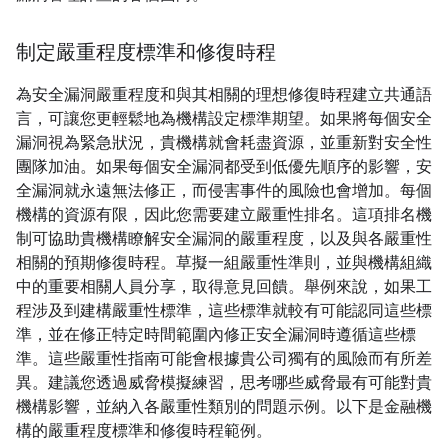
制定嚴重程度標準和修復時程
為安全漏洞嚴重程度和與其相關的理想修復時程建立共通語
言，可讓您更輕鬆地為機構設定標準期望。如果將每個安全
漏洞視為緊急狀況，貴機構就會耗盡資源，並重新對安全性
團隊加油。如果每個安全漏洞都受到低優先順序的影響，安
全漏洞就永遠無法修正，而侵害事件的風險也會增加。每個
機構的資源有限，因此您需要建立嚴重性排名。這項排名機
制可協助貴機構瞭解安全漏洞的嚴重程度，以及與各嚴重性
相關的預期修復時程。草擬一組嚴重性準則，並與機構組織
中的重要相關人員分享，取得意見回饋。舉例來說，如果工
程涉及到建構嚴重性標準，這些標準就較有可能認同這些標
準，並在修正特定時間範圍內修正安全漏洞時遵循這些標
準。這些嚴重性指南可能會根據貴公司獨有的風險而有所差
異。建議您透過威脅模擬練習，思考哪些威脅最有可能對貴
機構影響，並納入各嚴重性類別的問題示例。以下是金融機
構的嚴重程度標準和修復時程範例。