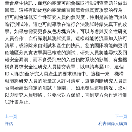
量會產生快訊，而您的團隊可能會採取行動調查問題並做出
回應。這將有助於您的團隊練習回應看似真實攻擊的行為，
但可能會降低安全性研究人員的參與度，特別是當他們無法
進行測試時。這也可能導致在進行合法測試時錯失真正的攻
擊。如果您需要更多
灰色方塊
方法，可以考慮與安全性研究
人員合作，自行識別其測試流量。這樣就能將流量加入許可
清單，或篩除來自測試和產生的快訊。您的團隊將能夠更明
確地區分真實攻擊與已核准的測試，研究人員將能尋找及回
報安全漏洞，而不會受到您的入侵預防系統的影響。有些機
構會要求安全性研究人員提交表單，以申請專屬 ID。這個
ID 可附加至研究人員產生的要求標頭中。這樣一來，機構
就能將研究人員的流量加入許可清單，還能判斷研究人員是
否開始超出商定的測試「範圍」
。如果發生這種情況，您可
以與研究人員聯絡，並要求對方保留，直到雙方合作進行測
試計畫為止。
上一頁
下一頁
評估
利害關係人購買