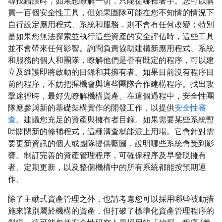
尋找錯誤時，如果想瞭解一切，只能從哪裡著手。您可以購
買一百個安全性工具，但如果團隊可能在您不知情的情況下
自行設定應用程式、系統和服務，則不會有任何改變；特別
是如果您無法探索並執行這些資產的安全評估時，這些工具
並不會帶來任何影響。詢問負責協助建構新應用程式、系統
和服務的個人和團隊，瞭解他們是否有既定的程序，可以建
立及維護即將啟動的目錄和其擁有者。如果目前沒有程序目
前的程序，不妨把握機會與這些團隊合作建構程序。找出攻
擊途徑時，最好先瞭解機構資產。在這個過程中，安全性團
隊應參與新的基礎架構實作的開發工作，以提供
安全性審
查
。建議您充足的資產與擁有者目錄。如果需要某些系統暫
時關閉新的修補程式，這種清查就能派上用場。它會針對需
要更新資訊的個人或團隊提供藍圖，說明哪些系統會受到影
響。制訂完善的資產管理程序，可確保程序及早發現擁有
者、定期更新，以及整個機構中的所有系統都能按預期運
作。
除了主動式資產管理之外，也請考慮您可以採用哪些被動措
施來識別屬於機構的資產，但打破了標準化資產管理程序的