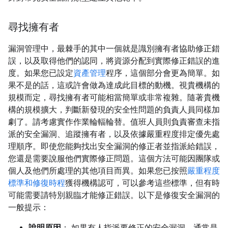
尋找擁有者
漏洞管理中，最棘手的其中一個就是識別擁有者協助修正錯
誤，以及取得他們的認同，將資源分配到實際修正錯誤的進
度。如果您已設定
資產管理
程序，這個部分會更為簡單。如
果不是的話，這或許會做為達成此目標的動機。視貴機構的
規模而定，尋找擁有者可能相當簡單或非常複雜。隨著貴機
構的規模擴大，判斷新發現的安全性問題的負責人員同樣加
劇了。請考慮實作作業輪輻輪替。值班人員則負責審查未指
派的安全漏洞、追蹤擁有者，以及依據嚴重程度排定優先處
理順序。即使您能夠找出安全漏洞的修正者並指派給錯誤，
您還是需要說服他們實際修正問題。這個方法可能因團隊或
個人及他們所處理的其他項目而異。如果您已按照
嚴重程度
標準和修復時程
獲得機構認可，可以參考這些標準，但有時
可能需要請特別親臨才能修正錯誤。以下是修復安全漏洞的
一般提示：
說明原因
：
如果有人指派要修正的安全漏洞，通常是