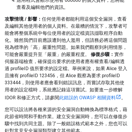
應用程式會顯示使用者 000000 的個人資料，您將能
查看及編輯他們的資訊。
攻擊情境 / 影響：
任何使用者都能利用這個安全漏洞，查看
及編輯其他使用者的個人資料。在最糟的情況下，攻擊者可
能會將整個系統中每位使用者的設定檔資訊擷取程序自動
化。雖然我們目前應該遭到他人濫用，但請務必將這個問題
視為標準的「高」嚴重性問題。如果我們觀察到利用情形，
可能會嚴重提升至「嚴重」的嚴重程度。
修復步驟：
實作
伺服器端檢查，確保提出要求的使用者應有權查看/編輯透
過 profileID 值所要求的設定檔。舉例來說，如果 Alice 登入
且擁有 profileID 123456，但 Alice 觀察為要求 profileID
333444，則使用者應會看到錯誤訊息，而嘗試存取其他使
用者的設定檔時，系統應記錄這項嘗試。如要進一步瞭解
IDOR 和修正方式，請參閱
此錯誤的 OWASP 相關資料
。
您可以設法將各種來源的安全漏洞自動轉換為標準格式，藉
此節省時間和手動作業。建立安全漏洞時，您可以在修復步
驟中找到共同主題。除了一般錯誤格式範本之外，您也可以
針對常見安全漏洞類型建立其他範本。