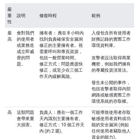
嚴
重
說明
修復時程
範例
性
最
會對我們
擁有者：
應在 8 小時內
入侵包含所有使用者
高
的使用者
找到負責確保安全漏洞
財務記錄的實際工作
或業務造
修正的主要擁有者。視
環境資料庫。
成立即威
需要呼叫和專頁資源，
脅的問
包括一般營業時間。
攻擊者設法取得商業
題。
修正方式：
問題應盡快
機密，例如我們擁有
修正，或至少在三個工
的專屬投資演算法。
作天內緩解風險。
發生未公開的事件，
包括攻擊者取得內部
網路或敏感實際工作
環境系統的存取權。
高
這類問題
負責人：
應在一個工作
可能導致使用者存取
會帶來重
天內識別主要擁有者。
敏感使用者資料或功
大損害。
修正方式：
10 個工作天
能的安全漏洞 (例如
內 (約 2 週)。
任何使用者竊取他人
資金的能力)。