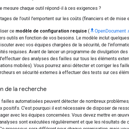
e mesure chaque outil répond-il à ces exigences ?
tages de l'outil l'emportent sur les coûts (financiers et de mise
liser ce
modèle de configuration requise
(
OpenDocument .
ers outils en fonction de vos besoins. Le modèle inclut quelqu
scuter avec vos équipes chargées de la sécurité, de l'informatiqu
cités requises. Avant de lancer un programme de divulgation des
'effectuer des analyses des failles sur tous les éléments exter
cations mobiles). Vous pourrez ainsi détecter et corriger les fail
ercheurs en sécurité externes à effectuer des tests sur ces élém
n de la recherche
 failles automatisées peuvent détecter de nombreux problèmes
x positifs. C'est pourquoi il est nécessaire de disposer de resso
rtager avec les équipes concernées. Vous devez mettre en œuv
 analyses sont exécutées régulièrement et que les résultats de 
 Ce processus sera différent pour chaque organisation, mais vo