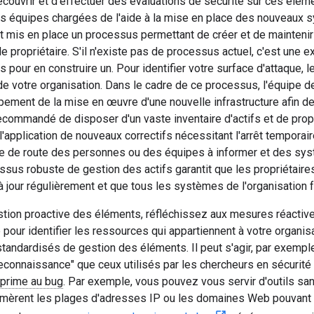
écouvrir et d'effectuer des évaluations de sécurité sur ces élém
s équipes chargées de l'aide à la mise en place des nouveaux s
nt mis en place un processus permettant de créer et de maintenir 
le propriétaire. S'il n'existe pas de processus actuel, c'est une 
 pour en construire un. Pour identifier votre surface d'attaque,
e votre organisation. Dans le cadre de ce processus, l'équipe de
pement de la mise en œuvre d'une nouvelle infrastructure afin 
 recommandé de disposer d'un vaste inventaire d'actifs et de propr
e l'application de nouveaux correctifs nécessitant l'arrêt tempora
ille de route des personnes ou des équipes à informer et des s
ssus robuste de gestion des actifs garantit que les propriétaires
 jour régulièrement et que tous les systèmes de l'organisation
estion proactive des éléments, réfléchissez aux mesures réact
pour identifier les ressources qui appartiennent à votre organis
andardisés de gestion des éléments. Il peut s'agir, par exemple
connaissance" que ceux utilisés par les chercheurs en sécurité 
prime au bug
. Par exemple, vous pouvez vous servir d'outils sa
umèrent les plages d'adresses IP ou les domaines Web pouvant ap