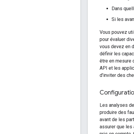
Dans quell
Si les avan
Vous pouvez uti
pour évaluer div
vous devez en di
définir les capa
être en mesure d
API et les appli
d'inviter des ch
Configuratio
Les analyses de
produire des fau
avant de les pa
assurer que les
pris en compte.