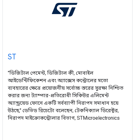
ST
"ডিজিটাল পেমেন্ট, ডিজিটাল কী, মোবাইল
আইডেন্টিফিকেশন এবং অ্যাক্সেস কন্ট্রোলের মতো
ব্যবহারের ক্ষেত্রে প্রয়োজনীয় সর্বোচ্চ স্তরের সুরক্ষা নিশ্চিত
করার জন্য ট্যাম্পার-প্রতিরোধী সিকিউর এলিমেন্ট
অ্যান্ড্রয়েড ফোনে একটি সর্বব্যাপী নিরাপদ সমাধান হয়ে
উঠছে," ডেভিড রিচেটো বলেছেন, টেকনিক্যাল ডিরেক্টর,
নিরাপদ মাইক্রোকন্ট্রোলার বিভাগ, STMicroelectronics