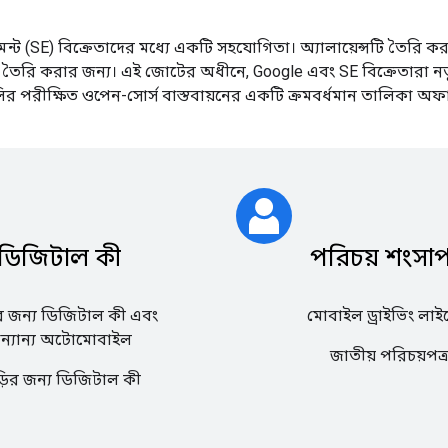
্ট (SE) বিক্রেতাদের মধ্যে একটি সহযোগিতা। অ্যালায়েন্সটি তৈরি করা হয
বে তৈরি করার জন্য। এই জোটের অধীনে, Google এবং SE বিক্রেতারা নতুন এব
র পরীক্ষিত ওপেন-সোর্স বাস্তবায়নের একটি ক্রমবর্ধমান তালিকা অ
ডিজিটাল কী
পরিচয় শংসাপত
র জন্য ডিজিটাল কী এবং
মোবাইল ড্রাইভিং লাইস
ন্যান্য অটোমোবাইল
জাতীয় পরিচয়পত্
়ির জন্য ডিজিটাল কী