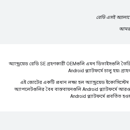
রেডি এসই অ্যালায়
আমরা 
অ্যান্ড্রয়েড রেডি SE গ্রহণকারী OEMগুলি এমন ডিভাইসগুলি তৈ
Android প্ল্যাটফর্মে চালু হয়
এই জোটের একটি প্রধান লক্ষ্য হল অ্যান্ড্রয়েড ইকোসিস্টেম 
অ্যাপলেটগুলির বৈধ বাস্তবায়নগুলি Android প্ল্যাটফর্মে আর
Android প্ল্যাটফর্মে প্রবর্তিত