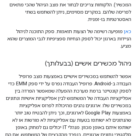
המכשיר). הלקוחות צריכים לבחור את מצב הניהול שהכי מתאים
לפריסה שלהם. במקרים מסוימים, ניתן להשתמש בשתי
האסטרטגיות בו-זמנית.
כאן
מופיעה רשימה של הצעות תואמות. ספק התוכנה לניהול
הניידות בארגון יכול לספק הנחיות ספציפיות לגבי המוצרים שהוא
מציע.
ניהול מכשירים אישיים (בבעלותך)
אפשר להשתמש במכשירים אישיים באמצעות מצב פרופיל
העבודה ב-Android. פרופיל העבודה נפרס על ידי ספק EMM כדי
לספק קונטיינר ברמת מערכת ההפעלה שמאפשר הפרדה בין
אפליקציות העבודה של המשתמש לבין אפליקציות אישיות ונתונים
במכשירים שלו. ארגונים נהנים מהיכולת לפרוס אפליקציות
באמצעות Google Play לארגונים, וכך ניתן להבטיח טוב יותר
שהנתונים לא ישותפו בטעות עם אפליקציות לא מורשות או לא
ישותפו איתם באופן מכוון. מנהלי IT יכולים גם למחוק באופן
סלקטיבי נתונים ארגוניים, בנפרד מהקבצים של המשתמש, אם הם