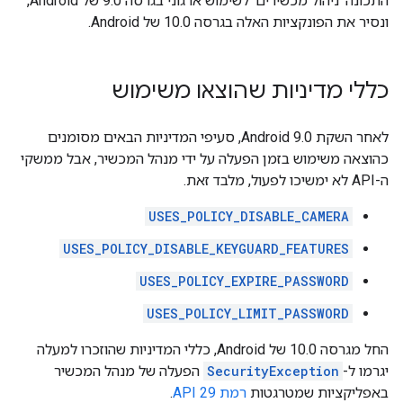
התכונה 'ניהול מכשירים' לשימוש ארגוני בגרסה 9.0 של Android,
ונסיר את הפונקציות האלה בגרסה 10.0 של Android.
כללי מדיניות שהוצאו משימוש
לאחר השקת Android 9.0, סעיפי המדיניות הבאים מסומנים
כהוצאה משימוש בזמן הפעלה על ידי מנהל המכשיר, אבל ממשקי
ה-API לא ימשיכו לפעול, מלבד זאת.
USES_POLICY_DISABLE_CAMERA
USES_POLICY_DISABLE_KEYGUARD_FEATURES
USES_POLICY_EXPIRE_PASSWORD
USES_POLICY_LIMIT_PASSWORD
החל מגרסה 10.0 של Android, כללי המדיניות שהוזכרו למעלה
יגרמו ל-
SecurityException
הפעלה של מנהל המכשיר
באפליקציות שמטרגטות
רמת API 29
.