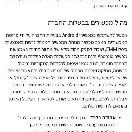
עוזבים את הארגון.
ניהול מכשירים בבעלות החברה
אפשר להשתמש במכשירי Android בבעלות החברה על ידי פריסת
המכשירים במצב מכשיר מנוהל. המכשיר המנוהל נרשם באמצעות
ספק EMM, שיכול לספק ניהול מלא של מחזור החיים באמצעות
מכשיר Android והנתונים שלו. הפעולות האלה כוללות נעילה של
תכונות חומרה, הגנה מפני איפוס להגדרות המקוריות וביטול
הרשמה, מחיקה ואיפוס מרחוק של המכשיר כולו והתאמת אישית
של אפליקציות, כולל תמיכה בפריסות של אפליקציות "קיוסק" או
"אפליקציות בודדות". באופן כללי, ארגונים שמשתמשים במצב
מכשיר מנוהל ינהלו לפחות סוג אחד מתוך שלושה סוגי פריסות,
אבל ניתן לשלב ביניהם ולהתאים אותם לכל אורך הצי של הארגון,
בהתאם לדרישות שלהם:
עבודה בלבד:
בדרך כלל פריסות מסוג 'עבודה בלבד'
מטרגטות עובדים שמשתמשים במכשיר למגוון
אפליקציות. שימוש אישי לא נתמך בשיטה הזו.