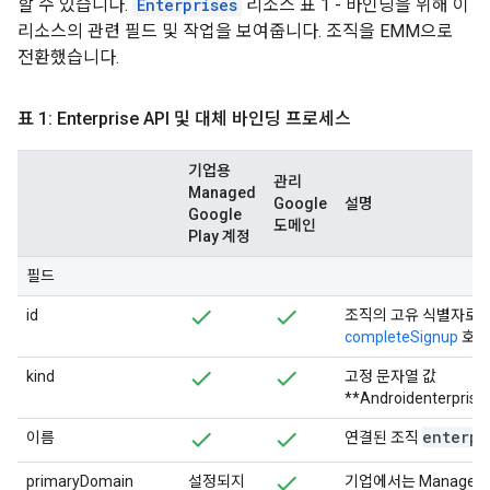
할 수 있습니다.
Enterprises
리소스 표 1 - 바인딩을 위해 이
리소스의 관련 필드 및 작업을 보여줍니다. 조직을 EMM으로
전환했습니다.
표 1: Enterprise API 및 대체 바인딩 프로세스
기업용
관리
Managed
Google
설명
Google
도메인
Play 계정
필드
id
조직의 고유 식별자로,
completeSignup
호출
kind
고정 문자열 값
**Androidenterprise#
enterpr
이름
연결된 조직
primaryDomain
설정되지
기업에서는 Managed G