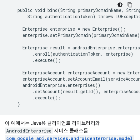
    public void bind(String primaryDomainName, String
        String authenticationToken) throws IOExceptio
      Enterprise enterprise = new Enterprise();

      enterprise.setPrimaryDomain(primaryDomainName)
      Enterprise result = androidEnterprise.enterpris
          .enroll(authenticationToken, enterprise)

          .execute();

      EnterpriseAccount enterpriseAccount = new Enter
      enterpriseAccount.setAccountEmail(serviceAccoun
      androidEnterprise.enterprises()

          .setAccount(result.getId(), enterpriseAccou
          .execute();

    }
이 예에서는 Java용 클라이언트 라이브러리와
AndroidEnterprise
서비스 클래스를
com.google.api.services.androidenterprise.model