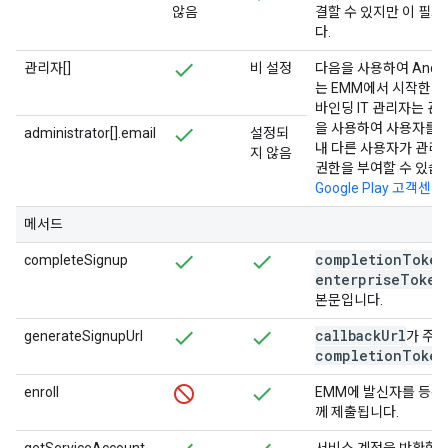
않음
결할 수 있지만 이 필드는
다.
관리자[]
비 설정
다음을 사용하여 Andro
는 EMM에서 시작한 
바인딩 IT 관리자는 관리 G
을 사용하여 사용자를 
administrator[].email
설정되
내 다른 사용자가 관리
지 않음
권한을 부여할 수 있습
Google Play 고객센터
메서드
completion
Token
completeSignup
enterprise
Token
본문입니다.
callback
Url
generateSignupUrl
가 주어
completion
Token
enroll
EMM에 발신자를 등록
께 제출됩니다.