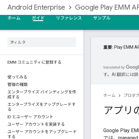
Android Enterprise
Google Play EMM AP
ホーム
ガイド
リファレンス
サンプル
重要:
Play EM
EMM コミュニティに登録する
す。AI 翻訳に
使ってみる
管理の種類
エンタープライズ バインディングを作
ホーム
プロダ
成する
エンタープライズをアップグレードす
アプリ
る
ID とユーザー アカウント
ユーザー アカウントを実装する
Google Pl
ユーザー アカウントをアップグレード
する
では、managed