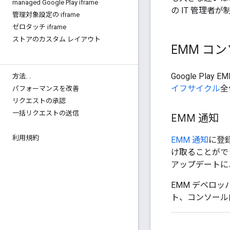
managed Google Play iframe
の IT 管理者
管理対象設定の iframe
ゼロタッチ iframe
ストアのカスタム レイアウト
EMM コ
Google Play
方法
.
.
イフサイクル
全
パフォーマンスを改善
リクエストの承認
一括リクエストの送信
EMM 通知
利用規約
EMM 通知
に登録
け取ることができ
アップデートに
EMM デベロ
ト、コンソール