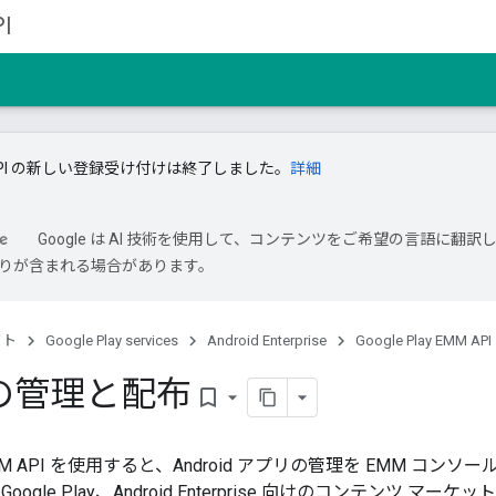
I
M API の新しい登録受け付けは終了しました。
詳細
Google は AI 技術を使用して、コンテンツをご希望の言語に翻訳
は誤りが含まれる場合があります。
クト
Google Play services
Android Enterprise
Google Play EMM API
の管理と配布
bookmark_border
ay EMM API を使用すると、Android アプリの管理を EMM 
 Google Play、Android Enterprise 向けのコンテンツ 