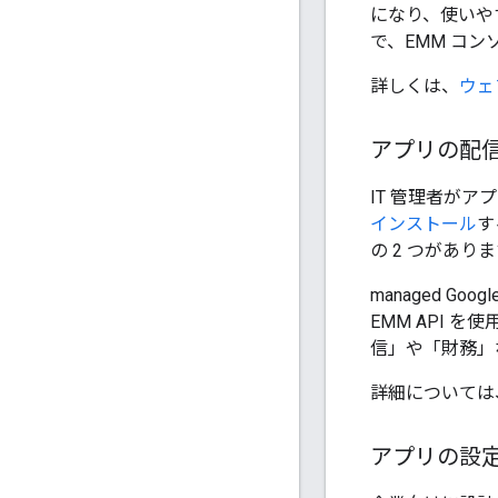
になり、使いやすくな
で、EMM コ
詳しくは、
ウェ
アプリの配
IT 管理者が
インストール
す
の 2 つがあり
managed G
EMM API 
信」や「財務」
詳細については
アプリの設