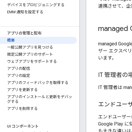
デバイスをプロビジョニングする
連携させて、企
EMM 通知を設定する
managed G
アプリの管理と配布
概要
managed Go
一般公開アプリを見つける
ザー エクスペ
限定公開アプリのサポート
います。
ウェブアプリをサポートする
アプリの配信
IT 管理者の
アプリの設定
アプリのフィードバックを取得する
IT 管理者は m
アプリを更新する
アプリのインストールと更新をデバッ
グする
エンドユー
アプリを削除する
エンドユーザーに
Google P
UI コンポーネント
も大きな違いは、