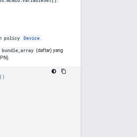
es.mcmId.variableSet[]
.
m
policy
Device
.
i
bundle_array
(daftar) yang
VPN).
()
