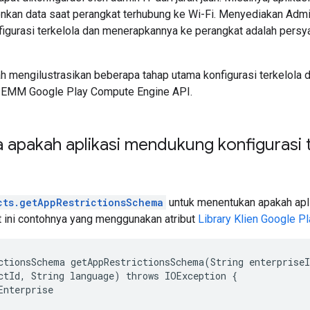
nkan data saat perangkat terhubung ke Wi-Fi. Menyediakan Adm
igurasi terkelola dan menerapkannya ke perangkat adalah pers
h mengilustrasikan beberapa tahap utama konfigurasi terkelola 
i EMM Google Play Compute Engine API.
apakah aplikasi mendukung konfigurasi t
cts.getAppRestrictionsSchema
untuk menentukan apakah apl
ut ini contohnya yang menggunakan atribut
Library Klien Google 
ctionsSchema getAppRestrictionsSchema(String enterpriseI
ctId, String language) throws IOException {

nterprise
