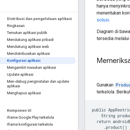
hanya menyinkro
menentukan konf
Distribusi dan pengelolaan aplikasi
solusi
.
Ringkasan
Diagram di bawa
Temukan aplikasi publik
tersedia melalu
Mendukung aplikasi pribadi
Mendukung aplikasi web
Mendistribusikan aplikasi
Memeriksa 
Konfigurasi aplikasi
Mengambil masukan aplikasi
Update aplikasi
Men-debug penginstalan dan update
Gunakan
Produ
aplikasi
terkelola. Berik
Menghapus aplikasi
public AppRestri
Komponen UI
    String produ
Iframe Google Play terkelola
  return androidE
Iframe konfigurasi terkelola
     .product()
