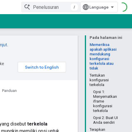
/
Pada halaman ini
anjut
.
Memeriksa
apakah aplikasi
mendukung
konfigurasi
ke
terkelola atau
tidak
Tentukan
konfigurasi
terkelola
Panduan
Opsi 1:
Menyematkan
iframe
konfigurasi
terkelola
Opsi 2: Buat UI
Anda sendiri
 yang disebut
terkelola
Terapkan
si mungkin memiliki opsi untuk