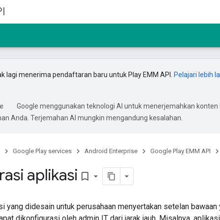
I
ak lagi menerima pendaftaran baru untuk Play EMM API.
Pelajari lebih l
Google menggunakan teknologi AI untuk menerjemahkan konten 
ihan Anda. Terjemahan AI mungkin mengandung kesalahan.
Google Play services
Android Enterprise
Google Play EMM API
asi aplikasi
bookmark_border
si yang didesain untuk perusahaan menyertakan setelan bawaan
pat dikonfigurasi oleh admin IT dari jarak jauh. Misalnya, aplika