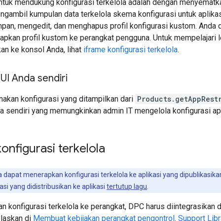
ntuk mendukung konfigurasi terkelola adalah dengan menyematka
gambil kumpulan data terkelola skema konfigurasi untuk aplika
pan, mengedit, dan menghapus profil konfigurasi kustom. And
pkan profil kustom ke perangkat pengguna. Untuk mempelajari le
n ke konsol Anda, lihat
iframe konfigurasi terkelola
.
 UI Anda sendiri
kan konfigurasi yang ditampilkan dari
Products.getAppRest
 sendiri yang memungkinkan admin IT mengelola konfigurasi apl
onfigurasi terkelola
dapat menerapkan konfigurasi terkelola ke aplikasi yang dipublikasikan 
si yang didistribusikan ke aplikasi
tertutup lagu
.
n konfigurasi terkelola ke perangkat, DPC harus diintegrasikan 
elaskan di
Membuat kebijakan perangkat pengontrol
.
Support Lib