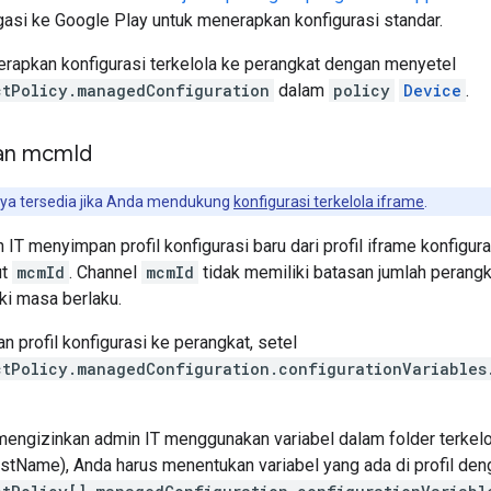
asi ke Google Play untuk menerapkan konfigurasi standar.
rapkan konfigurasi terkelola ke perangkat dengan menyetel
ctPolicy.managedConfiguration
dalam
policy
Device
.
an mcm
Id
nya tersedia jika Anda mendukung
konfigurasi terkelola iframe
.
n IT menyimpan profil konfigurasi baru dari profil iframe konfigu
ut
mcmId
. Channel
mcmId
tidak memiliki batasan jumlah perang
ki masa berlaku.
 profil konfigurasi ke perangkat, setel
ctPolicy.managedConfiguration.configurationVariables
mengizinkan admin IT menggunakan variabel dalam folder terkelol
stName), Anda harus menentukan variabel yang ada di profil d