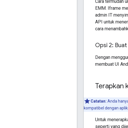
Cara termudah u
EMM. Iframe men
admin IT menyim
API untuk menera
cara menambahka
Opsi 2: Buat
Dengan mengguna
membuat UI Anda
Terapkan k
Catatan:
Anda hanya 
kompatibel dengan aplika
Untuk menerapka
seperti yang dij