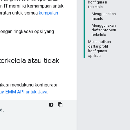
konfigurasi
in IT memiliki kemampuan untuk
terkelola
yaratan untuk semua
kumpulan
Menggunakan
mcmId
Menggunakan
daftar properti
dengan ringkasan opsi yang
terkelola
Menampilkan
daftar profil
konfigurasi
aplikasi
erkelola atau tidak
ikasi mendukung konfigurasi
Play EMM API untuk Java
.
d,
