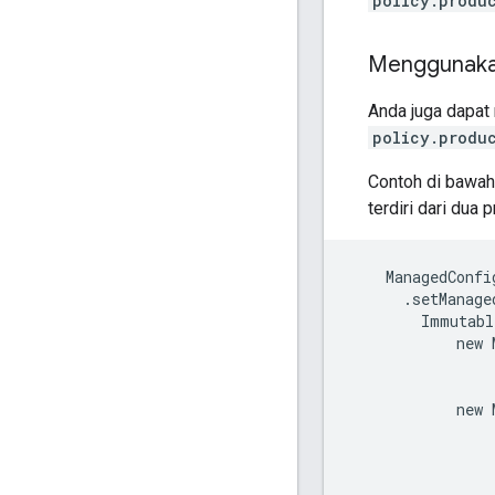
policy.produ
Menggunakan
Anda juga dapat
policy.produ
Contoh di bawah 
terdiri dari dua 
    ManagedConfi
      .setManage
        Immutabl
            new 
                
                
            new 
                
                
                