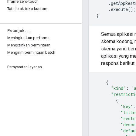
Iframe zero-touch
     .getAppRest
     .execute();

Tata letak toko kustom
Petunjuk
.
.
.
Semua aplikasi 
Meningkatkan performa
skema kosong, m
Mengizinkan permintaan
skema yang beri
Mengirim permintaan batch
aplikasi yang m
respons berikut
Persyaratan layanan
{
"kind"
:
"
"restricti
{
"key"
:
"title
"restr
"descr
"defau