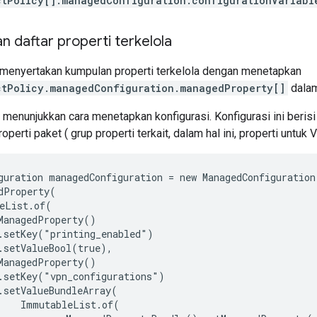
ctPolicy[].managedConfiguration.configurationVariabl
 daftar properti terkelola
 menyertakan kumpulan properti terkelola dengan menetapkan
ctPolicy.managedConfiguration.managedProperty[]
dala
menunjukkan cara menetapkan konfigurasi. Konfigurasi ini beris
properti paket ( grup properti terkait, dalam hal ini, properti untuk 
guration managedConfiguration = new ManagedConfiguration
dProperty(

eList.of(

ManagedProperty()

.setKey("printing_enabled")

.setValueBool(true),

ManagedProperty()

.setKey("vpn_configurations")

.setValueBundleArray(

    ImmutableList.of(
