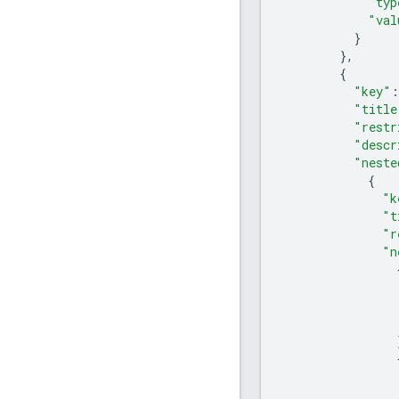
"typ
"val
}
},
{
"key"
:
"title
"restr
"descr
"neste
{
"k
"t
"r
"n