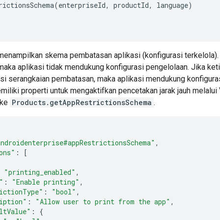
rictionsSchema(enterpriseId, productId, language)

menampilkan skema pembatasan aplikasi (konfigurasi terkelola).
aka aplikasi tidak mendukung konfigurasi pengelolaan. Jika ke
si serangkaian pembatasan, maka aplikasi mendukung konfigurasi
emiliki properti untuk mengaktifkan pencetakan jarak jauh melal
 ke
Products.getAppRestrictionsSchema
.
androidenterprise#appRestrictionsSchema"
,
ons"
:
[
"printing_enabled"
,
"
:
"Enable printing"
,
ictionType"
:
"bool"
,
iption"
:
"Allow user to print from the app"
,
ltValue"
:
{