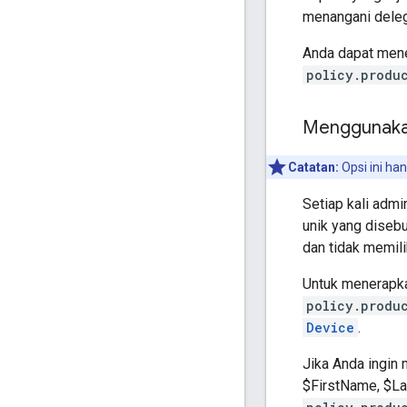
menangani deleg
Anda dapat mene
policy.produ
Menggunak
Catatan:
Opsi ini ha
Setiap kali admi
unik yang diseb
dan tidak memili
Untuk menerapkan
policy.produ
Device
.
Jika Anda ingin 
$FirstName, $La