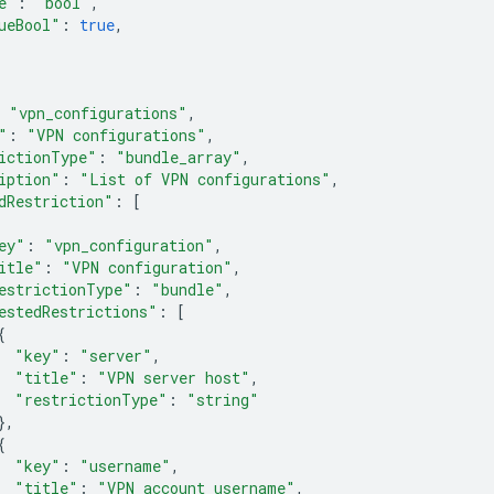
e"
:
"bool"
,
ueBool"
:
true
,
"vpn_configurations"
,
"
:
"VPN configurations"
,
ictionType"
:
"bundle_array"
,
iption"
:
"List of VPN configurations"
,
dRestriction"
:
[
ey"
:
"vpn_configuration"
,
itle"
:
"VPN configuration"
,
estrictionType"
:
"bundle"
,
estedRestrictions"
:
[
{
"key"
:
"server"
,
"title"
:
"VPN server host"
,
"restrictionType"
:
"string"
},
{
"key"
:
"username"
,
"title"
:
"VPN account username"
,