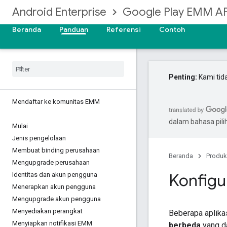
Android Enterprise
Google Play EMM AP
Beranda
Panduan
Referensi
Contoh
Penting:
Kami tid
Mendaftar ke komunitas EMM
dalam bahasa pil
Mulai
Jenis pengelolaan
Membuat binding perusahaan
Beranda
Produk
Mengupgrade perusahaan
Konfigur
Identitas dan akun pengguna
Menerapkan akun pengguna
Mengupgrade akun pengguna
Menyediakan perangkat
Beberapa aplika
Menyiapkan notifikasi EMM
berbeda
yang da