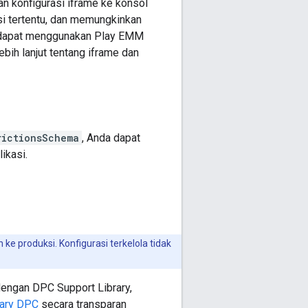
n konfigurasi iframe ke konsol
si tertentu, dan memungkinkan
a dapat menggunakan Play EMM
bih lanjut tentang iframe dan
rictionsSchema
, Anda dapat
ikasi.
ke produksi. Konfigurasi terkelola tidak
dengan DPC Support Library,
rary DPC
secara transparan