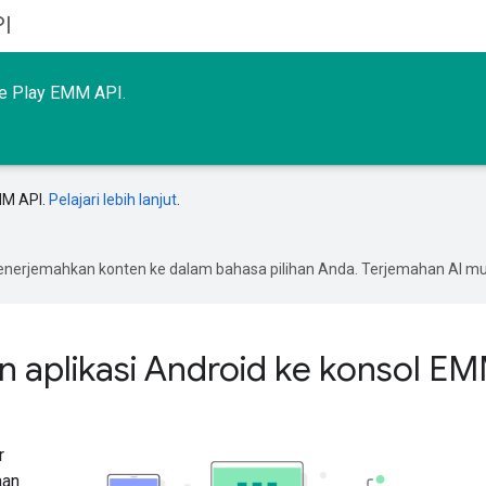
I
le Play EMM API.
MM API.
Pelajari lebih lanjut
.
enerjemahkan konten ke dalam bahasa pilihan Anda. Terjemahan AI 
 aplikasi Android ke konsol E
r
aan