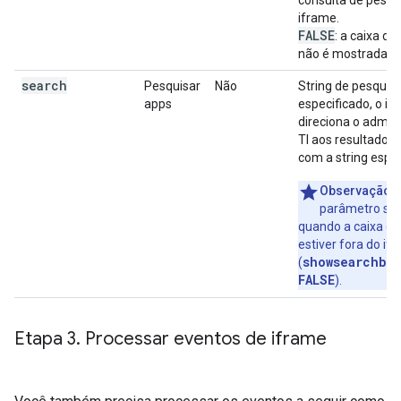
consulta de pesqu
iframe.
FALSE
: a caixa de
não é mostrada.
search
Pesquisar
Não
String de pesquisa
apps
especificado, o if
direciona o admin
TI aos resultados
com a string espec
Observação
:
parâmetro so
quando a caixa de
estiver fora do if
showsearchbo
(
FALSE
).
Etapa 3
.
Processar eventos de iframe