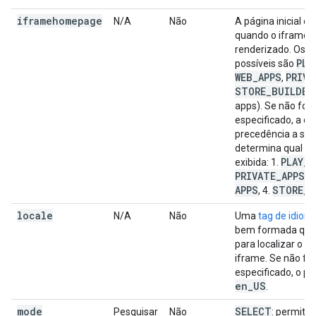
iframehomepage
N/A
Não
A página inicial ex
quando o iframe 
renderizado. Os v
PLA
possíveis são
WEB
_
APPS
PRIVA
,
STORE
_
BUILDER
apps). Se não for
especificado, a o
precedência a seg
determina qual pá
PLAY
_
S
exibida: 1.
PRIVATE
_
APPS
, 3
APPS
STORE
_
B
, 4.
locale
N/A
Não
Uma
tag de idiom
bem formada que
para localizar o c
iframe. Se não for
especificado, o p
en
_
US
.
mode
SELECT
Pesquisar
Não
: permite