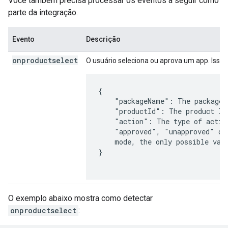
Você também precisa processar os eventos a seguir como
parte da integração.
Evento
Descrição
onproductselect
O usuário seleciona ou aprova um app. Isso
{

    "packageName": The package 
    "productId": The product ID
    "action": The type of actio
    "approved", "unapproved" or
    mode, the only possible valu
}

O exemplo abaixo mostra como detectar
onproductselect
: