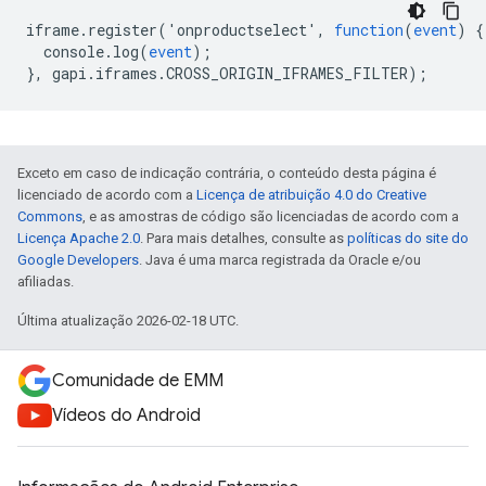
iframe
.
register
('
onproductselect
',
function
(
event
)
{
console
.
log
(
event
);
},
gapi
.
iframes
.
CROSS_ORIGIN_IFRAMES_FILTER
);
Exceto em caso de indicação contrária, o conteúdo desta página é
licenciado de acordo com a
Licença de atribuição 4.0 do Creative
Commons
, e as amostras de código são licenciadas de acordo com a
Licença Apache 2.0
. Para mais detalhes, consulte as
políticas do site do
Google Developers
. Java é uma marca registrada da Oracle e/ou
afiliadas.
Última atualização 2026-02-18 UTC.
Comunidade de EMM
Vídeos do Android