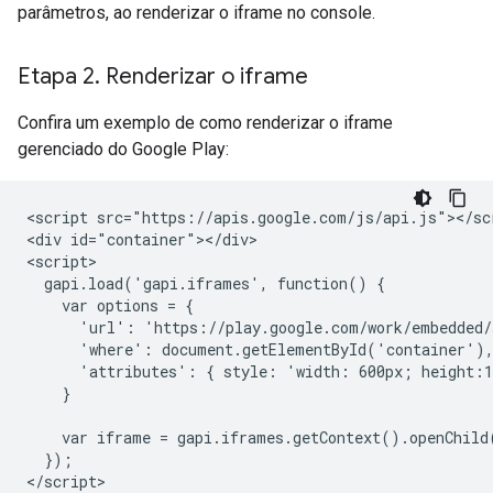
parâmetros, ao renderizar o iframe no console.
Etapa 2
.
Renderizar o iframe
Confira um exemplo de como renderizar o iframe
gerenciado do Google Play:
<script src="https://apis.google.com/js/api.js"></scr
<div id="container"></div>

<script>

  gapi.load('gapi.iframes', function() {

    var options = {

      'url': 'https://play.google.com/work/embedded/
      'where': document.getElementById('container'),
      'attributes': { style: 'width: 600px; height:1
    }

    var iframe = gapi.iframes.getContext().openChild(
  });
