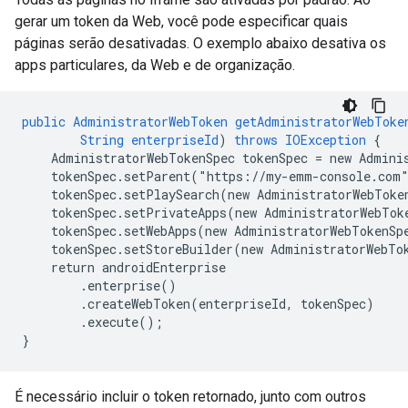
gerar um token da Web, você pode especificar quais
páginas serão desativadas. O exemplo abaixo desativa os
apps particulares, da Web e de organização.
public
AdministratorWebToken
getAdministratorWebToke
String
enterpriseId
)
throws
IOException
{
AdministratorWebTokenSpec
tokenSpec
=
new
Admini
tokenSpec.setParent("
https
:
//
my-emm-console
.
com
tokenSpec.setPlaySearch(new
AdministratorWebToke
tokenSpec.setPrivateApps(new
AdministratorWebTok
tokenSpec.setWebApps(new
AdministratorWebTokenSp
tokenSpec.setStoreBuilder(new
AdministratorWebTo
return
androidEnterprise
.enterprise()
.createWebToken(enterpriseId,
tokenSpec)
.execute()
;
}
É necessário incluir o token retornado, junto com outros