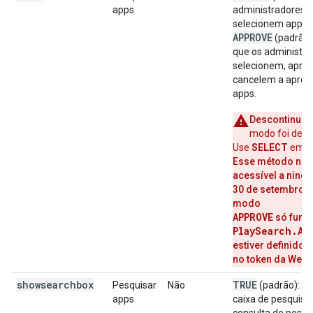
apps
administradores d
selecionem apps.
APPROVE
(padrão)
que os administra
selecionem, apro
cancelem a aprov
apps.
Descontinua
modo foi desc
SELECT
Use
em ve
Esse método não
acessível a ning
30 de setembro d
modo
APPROVE
só func
PlaySearch.Ap
estiver definido
no token da Web.
showsearchbox
TRUE
Pesquisar
Não
(padrão): m
apps
caixa de pesquisa e