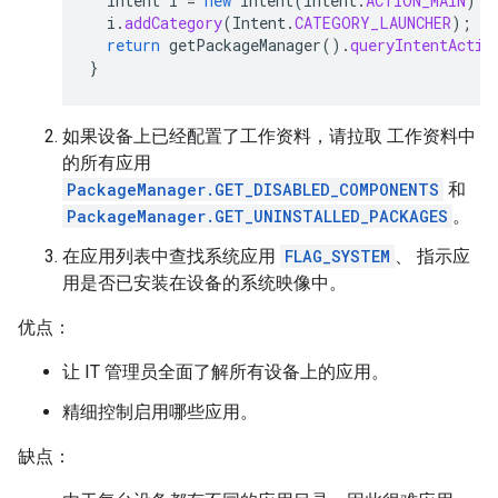
Intent
i
=
new
Intent
(
Intent
.
ACTION_MAIN
);
i
.
addCategory
(
Intent
.
CATEGORY_LAUNCHER
);
return
getPackageManager
().
queryIntentActiv
}
如果设备上已经配置了工作资料，请拉取 工作资料中
的所有应用
PackageManager.GET_DISABLED_COMPONENTS
和
PackageManager.GET_UNINSTALLED_PACKAGES
。
在应用列表中查找系统应用
FLAG_SYSTEM
、 指示应
用是否已安装在设备的系统映像中。
优点：
让 IT 管理员全面了解所有设备上的应用。
精细控制启用哪些应用。
缺点：