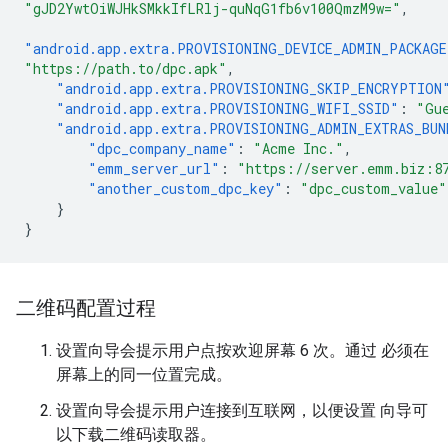
"gJD2YwtOiWJHkSMkkIfLRlj-quNqG1fb6v100QmzM9w="
,
"android.app.extra.PROVISIONING_DEVICE_ADMIN_PACKAG
"https://path.to/dpc.apk"
,
"android.app.extra.PROVISIONING_SKIP_ENCRYPTION
"android.app.extra.PROVISIONING_WIFI_SSID"
:
"Gu
"android.app.extra.PROVISIONING_ADMIN_EXTRAS_BUN
"dpc_company_name"
:
"Acme Inc."
,
"emm_server_url"
:
"https://server.emm.biz:8
"another_custom_dpc_key"
:
"dpc_custom_value"
}
}
二维码配置过程
设置向导会提示用户点按欢迎屏幕 6 次。通过 必须在
屏幕上的同一位置完成。
设置向导会提示用户连接到互联网，以便设置 向导可
以下载二维码读取器。