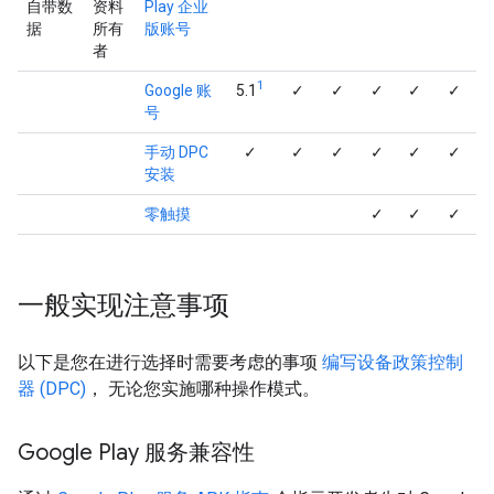
自带数
资料
Play 企业
据
所有
版账号
者
1
Google 账
5.1
✓
✓
✓
✓
✓
号
手动 DPC
✓
✓
✓
✓
✓
✓
安装
零触摸
✓
✓
✓
一般实现注意事项
以下是您在进行选择时需要考虑的事项
编写设备政策控制
器 (DPC)
， 无论您实施哪种操作模式。
Google Play 服务兼容性