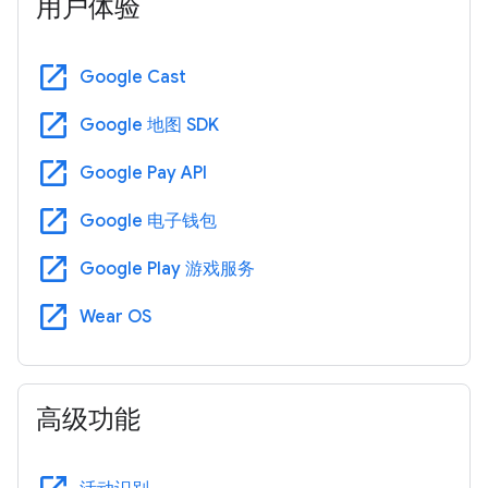
用户体验
open_in_new
Google Cast
open_in_new
Google 地图 SDK
open_in_new
Google Pay API
open_in_new
Google 电子钱包
open_in_new
Google Play 游戏服务
open_in_new
Wear OS
高级功能