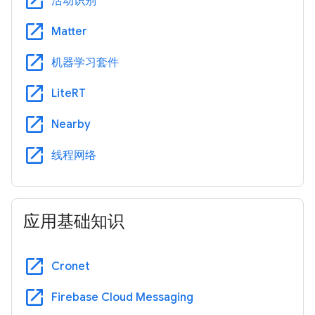
open_in_new
活动识别
open_in_new
Matter
open_in_new
机器学习套件
open_in_new
LiteRT
open_in_new
Nearby
open_in_new
线程网络
应用基础知识
open_in_new
Cronet
open_in_new
Firebase Cloud Messaging