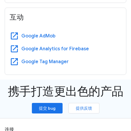
互动
open_in_new
Google AdMob
open_in_new
Google Analytics for Firebase
open_in_new
Google Tag Manager
携手打造更出色的产品
提交 bug
提供反馈
连接