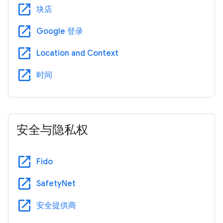
open_in_new
块店
open_in_new
Google 登录
open_in_new
Location and Context
open_in_new
时间
安全与隐私权
open_in_new
Fido
open_in_new
SafetyNet
open_in_new
安全提供商