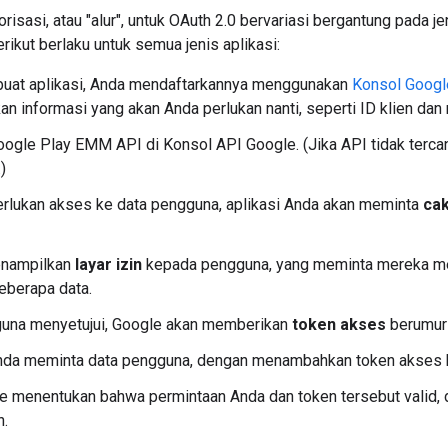
risasi, atau "alur", untuk OAuth 2.0 bervariasi bergantung pada je
kut berlaku untuk semua jenis aplikasi:
uat aplikasi, Anda mendaftarkannya menggunakan
Konsol Googl
n informasi yang akan Anda perlukan nanti, seperti ID klien dan r
oogle Play EMM API di Konsol API Google. (Jika API tidak tercan
)
rlukan akses ke data pengguna, aplikasi Anda akan meminta
ca
nampilkan
layar izin
kepada pengguna, yang meminta mereka men
eberapa data.
guna menyetujui, Google akan memberikan
token akses
berumur 
Anda meminta data pengguna, dengan menambahkan token akses 
e menentukan bahwa permintaan Anda dan token tersebut valid, 
n.