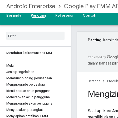
Android Enterprise
Google Play EMM AP
Beranda
Panduan
Referensi
Contoh
Penting:
Kami tid
Mendaftar ke komunitas EMM
dalam bahasa pil
Mulai
Jenis pengelolaan
Membuat binding perusahaan
Beranda
Produk
Mengupgrade perusahaan
Mengizi
Identitas dan akun pengguna
Menerapkan akun pengguna
Mengupgrade akun pengguna
Menyediakan perangkat
Saat aplikasi An
Menyiapkan notifikasi EMM
memiliki akses k