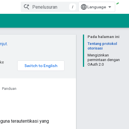
/
Pada halaman ini
anjut
.
Tentang protokol
otorisasi
Mengizinkan
permintaan dengan
ke
OAuth 2.0
Panduan
gguna terautentikasi yang