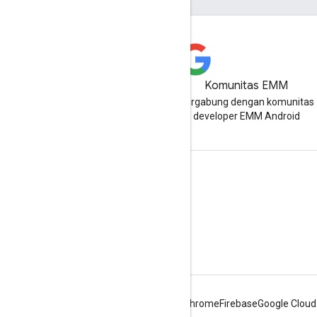
Komunitas EMM
Bergabung dengan komunitas
developer EMM Android
Info Android Enterprise
Untuk Pelanggan Enterprise
Untuk Developer Aplikasi
Untuk OEM
Android
Chrome
Firebase
Google Cloud