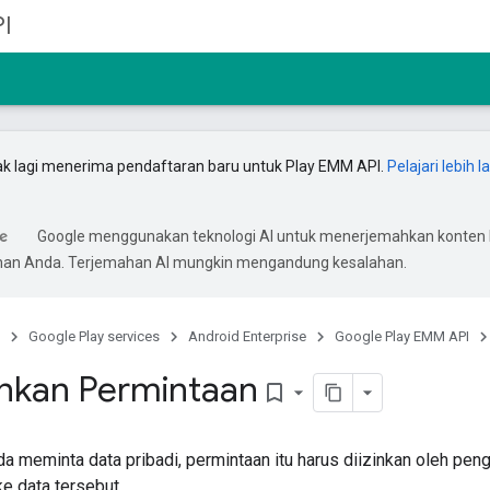
I
ak lagi menerima pendaftaran baru untuk Play EMM API.
Pelajari lebih l
Google menggunakan teknologi AI untuk menerjemahkan konten 
ihan Anda. Terjemahan AI mungkin mengandung kesalahan.
Google Play services
Android Enterprise
Google Play EMM API
nkan Permintaan
bookmark_border
da meminta data pribadi, permintaan itu harus diizinkan oleh pen
e data tersebut.