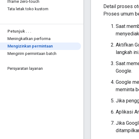
Iframe zero-touch
Detail proses oto
Tata letak toko kustom
Proses umum beri
Saat memb
Petunjuk
.
.
.
menyediaka
Meningkatkan performa
Aktifkan G
Mengizinkan permintaan
langkah ini.
Mengirim permintaan batch
Saat meme
Persyaratan layanan
Google.
Google me
meminta b
Jika peng
Aplikasi 
Jika Googl
ditampilka