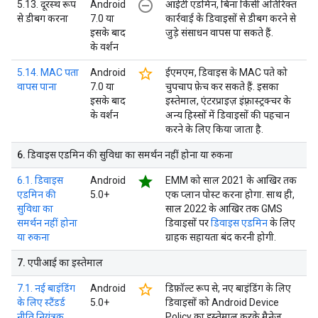
remove_circle_outline
5.13. दूरस्थ रूप
Android
आईटी एडमिन, बिना किसी अतिरिक्त
से डीबग करना
7.0 या
कार्रवाई के डिवाइसों से डीबग करने से
इसके बाद
जुड़े संसाधन वापस पा सकते हैं.
के वर्शन
star_border
5.14. MAC पता
Android
ईएमएम, डिवाइस के MAC पते को
वापस पाना
7.0 या
चुपचाप फ़ेच कर सकते हैं. इसका
इसके बाद
इस्तेमाल, एंटरप्राइज़ इंफ़्रास्ट्रक्चर के
के वर्शन
अन्य हिस्सों में डिवाइसों की पहचान
करने के लिए किया जाता है.
6
.
डिवाइस एडमिन की सुविधा का समर्थन नहीं होना या रुकना
star
6.1. डिवाइस
Android
EMM को साल 2021 के आखिर तक
एडमिन की
5.0+
एक प्लान पोस्ट करना होगा. साथ ही,
सुविधा का
साल 2022 के आखिर तक GMS
समर्थन नहीं होना
डिवाइसों पर
डिवाइस एडमिन
के लिए
या रुकना
ग्राहक सहायता बंद करनी होगी.
7
.
एपीआई का इस्तेमाल
star_border
7.1. नई बाइंडिंग
Android
डिफ़ॉल्ट रूप से, नए बाइंडिंग के लिए
के लिए स्टैंडर्ड
5.0+
डिवाइसों को Android Device
नीति नियंत्रक
Policy का इस्तेमाल करके मैनेज