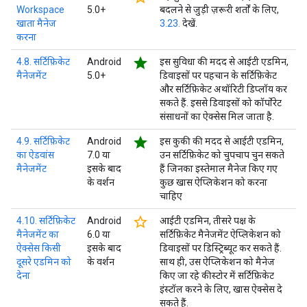
Workspace
5.0+
बदलने से जुड़ी ज़रूरी शर्तों के लिए,
खाता मैनेज
3.23.
देखें.
करना
star
4.8. सर्टिफ़िकेट
Android
इस सुविधा की मदद से आईटी एडमिन,
मैनेजमेंट
5.0+
डिवाइसों पर पहचान के सर्टिफ़िकेट
और सर्टिफ़िकेट अथॉरिटी डिप्लॉय कर
सकते हैं. इससे डिवाइसों को कॉर्पोरेट
संसाधनों का ऐक्सेस मिल जाता है.
star
4.9. सर्टिफ़िकेट
Android
इस कुकी की मदद से आईटी एडमिन,
का ऐडवांस
7.0 या
उन सर्टिफ़िकेट को चुपचाप चुन सकते
मैनेजमेंट
इसके बाद
हैं जिनका इस्तेमाल मैनेज किए गए
के वर्शन
कुछ खास ऐप्लिकेशन को करना
चाहिए
star_border
4.10. सर्टिफ़िकेट
Android
आईटी एडमिन, तीसरे पक्ष के
मैनेजमेंट का
6.0 या
सर्टिफ़िकेट मैनेजमेंट ऐप्लिकेशन को
ऐक्सेस किसी
इसके बाद
डिवाइसों पर डिस्ट्रिब्यूट कर सकते हैं.
दूसरे एडमिन को
के वर्शन
साथ ही, उस ऐप्लिकेशन को मैनेज
देना
किए जा रहे कीस्टोर में सर्टिफ़िकेट
इंस्टॉल करने के लिए, खास ऐक्सेस दे
सकते हैं.