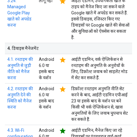
star
3.24.
लागू नहीं
आईटी एडमिन, उपयोगकर्ता खाते के
Managed
टाइप को मैनेज किए जा सकने वाले
Google Play
Google खाते में अपग्रेड कर सकते हैं.
खाते को अपग्रेड
इससे डिवाइस, रजिस्टर किए गए
करना
डिवाइसों पर Google खाते की सेवाओं
और सुविधाओं को ऐक्सेस कर सकता
है.
4
.
डिवाइस मैनेजमेंट
star
4.1. रनटाइम की
Android
आईटी एडमिन, वर्क ऐप्लिकेशन से
अनुमति से जुड़ी
6.0 या
रनटाइम की अनुमति के अनुरोधों के
नीति को मैनेज
इसके बाद
लिए, डिफ़ॉल्ट जवाब को साइलेंट मोड
करना
के वर्शन
में सेट कर सकते हैं.
star
4.2. रनटाइम की
Android
डिफ़ॉल्ट रनटाइम अनुमति नीति सेट
अनुमति देने की
6.0 या
करने के बाद, आईटी एडमिन एपीआई
स्थिति को मैनेज
इसके बाद
23 या इसके बाद के वर्शन पर बने
करना
के वर्शन
किसी भी वर्क ऐप्लिकेशन से, खास
अनुमतियों के लिए जवाब चुपचाप सेट
कर सकते हैं.
star
4.3. Wi-Fi
Android
आईटी एडमिन, मैनेज किए जा रहे
configuration
6.0 या
डिवाइसों पर एंटरप्राइज़ वाई-फ़ाई