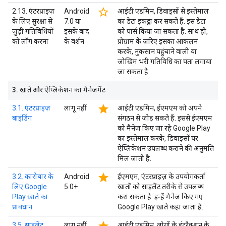
star_border
2.13. एंटरप्राइज़
Android
आईटी एडमिन, डिवाइसों से इस्तेमाल
के लिए सुरक्षा से
7.0 या
का डेटा इकट्ठा कर सकते हैं. इस डेटा
जुड़ी गतिविधियों
इसके बाद
को पार्स किया जा सकता है. साथ ही,
को लॉग करना
के वर्शन
प्रोग्राम के ज़रिए इसका आकलन
करके, नुकसान पहुंचाने वाली या
जोखिम भरी गतिविधि का पता लगाया
जा सकता है.
3
.
खाते और ऐप्लिकेशन का मैनेजमेंट
star
3.1. एंटरप्राइज़
लागू नहीं
आईटी एडमिन, ईएमएम को अपने
बाइंडिंग
संगठन से जोड़ सकते हैं. इससे ईएमएम
को मैनेज किए जा रहे Google Play
का इस्तेमाल करके, डिवाइसों पर
ऐप्लिकेशन उपलब्ध कराने की अनुमति
मिल जाती है.
star
3.2. कारोबार के
Android
ईएमएम, एंटरप्राइज़ के उपयोगकर्ता
लिए Google
5.0+
खातों को साइलेंट तरीके से उपलब्ध
Play खाते का
करा सकता है. इन्हें मैनेज किए गए
प्रावधान
Google Play खाते कहा जाता है.
3.5. साइलेंट
लागू नहीं
आईटी एडमिन, लोगों के इंटरैक्शन के