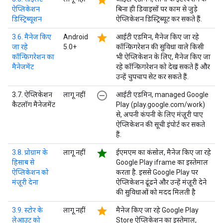
star
ऐप्लिकेशन
बिना ही डिवाइसों पर काम से जुड़े
डिस्ट्रिब्यूशन
ऐप्लिकेशन डिस्ट्रिब्यूट कर सकते हैं.
star
3.6. मैनेज किए
Android
आईटी एडमिन, मैनेज किए जा रहे
जा रहे
5.0+
कॉन्फ़िगरेशन की सुविधा वाले किसी
कॉन्फ़िगरेशन का
भी ऐप्लिकेशन के लिए, मैनेज किए जा
मैनेजमेंट
रहे कॉन्फ़िगरेशन को देख सकते हैं और
उन्हें चुपचाप सेट कर सकते हैं.
remove_circle_outline
3.7. ऐप्लिकेशन
लागू नहीं
आईटी एडमिन, managed Google
कैटलॉग मैनेजमेंट
Play (play.google.com/work)
से, अपनी कंपनी के लिए मंज़ूरी पाए
ऐप्लिकेशन की सूची इंपोर्ट कर सकते
हैं.
star
3.8. प्रोग्राम के
लागू नहीं
ईएमएम का कंसोल, मैनेज किए जा रहे
हिसाब से
Google Play iframe का इस्तेमाल
ऐप्लिकेशन को
करता है. इससे Google Play पर
मंज़ूरी देना
ऐप्लिकेशन ढूंढने और उन्हें मंज़ूरी देने
की सुविधाओं को मदद मिलती है
star
3.9. स्टोर के
लागू नहीं
मैनेज किए जा रहे Google Play
लेआउट को
Store ऐप्लिकेशन का इस्तेमाल,