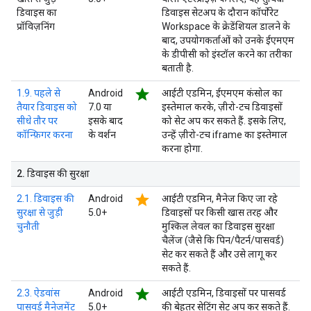
डिवाइस का
डिवाइस सेटअप के दौरान कॉर्पोरेट
प्रॉविज़निंग
Workspace के क्रेडेंशियल डालने के
बाद, उपयोगकर्ताओं को उनके ईएमएम
के डीपीसी को इंस्टॉल करने का तरीका
बताती है.
star
1.9. पहले से
Android
आईटी एडमिन, ईएमएम कंसोल का
तैयार डिवाइस को
7.0 या
इस्तेमाल करके, ज़ीरो-टच डिवाइसों
सीधे तौर पर
इसके बाद
को सेट अप कर सकते हैं. इसके लिए,
कॉन्फ़िगर करना
के वर्शन
उन्हें ज़ीरो-टच iframe का इस्तेमाल
करना होगा.
2
.
डिवाइस की सुरक्षा
star
2.1. डिवाइस की
Android
आईटी एडमिन, मैनेज किए जा रहे
सुरक्षा से जुड़ी
5.0+
डिवाइसों पर किसी खास तरह और
चुनौती
मुश्किल लेवल का डिवाइस सुरक्षा
चैलेंज (जैसे कि पिन/पैटर्न/पासवर्ड)
सेट कर सकते हैं और उसे लागू कर
सकते हैं.
star
2.3. ऐडवांस
Android
आईटी एडमिन, डिवाइसों पर पासवर्ड
पासवर्ड मैनेजमेंट
5.0+
की बेहतर सेटिंग सेट अप कर सकते हैं.