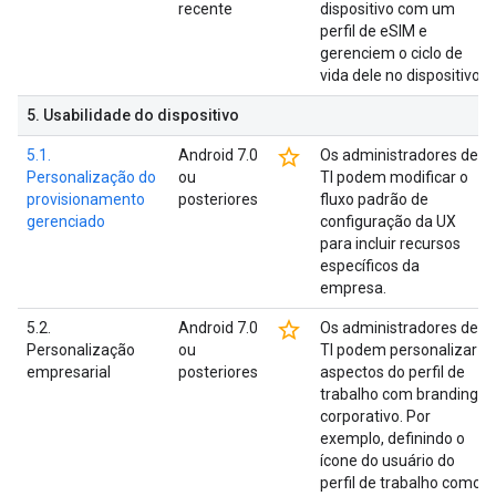
recente
dispositivo com um
perfil de eSIM e
gerenciem o ciclo de
vida dele no dispositivo.
5
.
Usabilidade do dispositivo
star_border
5.1.
Android 7.0
Os administradores de
Personalização do
ou
TI podem modificar o
provisionamento
posteriores
fluxo padrão de
gerenciado
configuração da UX
para incluir recursos
específicos da
empresa.
star_border
5.2.
Android 7.0
Os administradores de
Personalização
ou
TI podem personalizar
empresarial
posteriores
aspectos do perfil de
trabalho com branding
corporativo. Por
exemplo, definindo o
ícone do usuário do
perfil de trabalho como