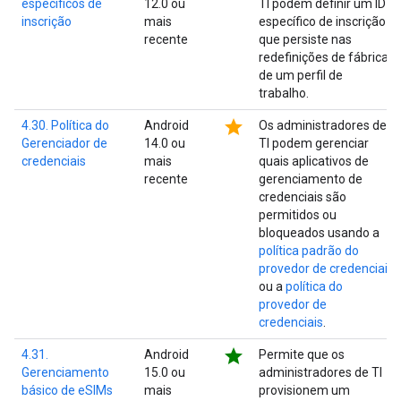
específicos de
12.0 ou
TI podem definir um ID
inscrição
mais
específico de inscrição
recente
que persiste nas
redefinições de fábrica
de um perfil de
trabalho.
star
4.30. Política do
Android
Os administradores de
Gerenciador de
14.0 ou
TI podem gerenciar
credenciais
mais
quais aplicativos de
recente
gerenciamento de
credenciais são
permitidos ou
bloqueados usando a
política padrão do
provedor de credenciais
ou a
política do
provedor de
credenciais
.
star
4.31.
Android
Permite que os
Gerenciamento
15.0 ou
administradores de TI
básico de eSIMs
mais
provisionem um