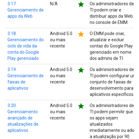
star
3.17.
N/A
Os administradores de
Gerenciamento de
TI podem criar e
apps da Web
distribuir apps da Web
no console de EMM.
star
3.18.
Android 5.0
O EMM pode criar,
Gerenciamento do
ou mais
atualizar e excluir
ciclo de vida da
recente
contas do Google Play
conta do Google
gerenciado em nome
Play gerenciado
dos admins de TI.
star
3.19.
Android 5.0
Os administradores de
Gerenciamento de
ou mais
TI podem configurar um
faixas de
recente
conjunto de faixas de
aplicativos
desenvolvimento para
aplicativos específicos.
star
3.20.
Android 5.0
Os administradores de
Gerenciamento
ou mais
TI podem permitir que
avançado de
recente
os apps sejam
atualizações de
atualizados
aplicativos
imediatamente ou adiar
a atualização por 90