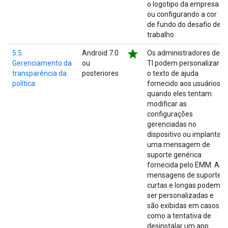
o logotipo da empresa
ou configurando a cor
de fundo do desafio de
trabalho.
star
5.5.
Android 7.0
Os administradores de
Gerenciamento da
ou
TI podem personalizar
transparência da
posteriores
o texto de ajuda
política
fornecido aos usuários
quando eles tentam
modificar as
configurações
gerenciadas no
dispositivo ou implantar
uma mensagem de
suporte genérica
fornecida pelo EMM. As
mensagens de suporte
curtas e longas podem
ser personalizadas e
são exibidas em casos
como a tentativa de
desinstalar um app