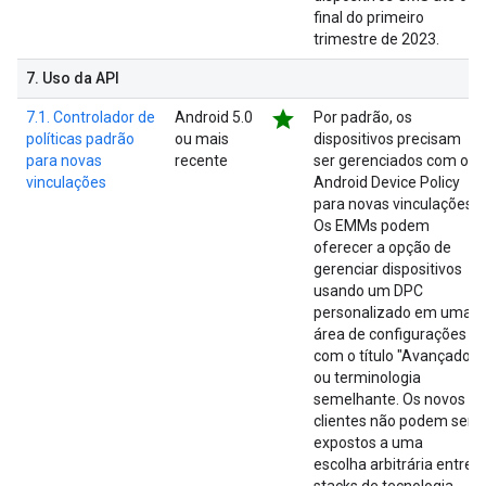
final do primeiro
trimestre de 2023.
7
.
Uso da API
star
7.1. Controlador de
Android 5.0
Por padrão, os
políticas padrão
ou mais
dispositivos precisam
para novas
recente
ser gerenciados com o
vinculações
Android Device Policy
para novas vinculações.
Os EMMs podem
oferecer a opção de
gerenciar dispositivos
usando um DPC
personalizado em uma
área de configurações
com o título "Avançado"
ou terminologia
semelhante. Os novos
clientes não podem ser
expostos a uma
escolha arbitrária entre