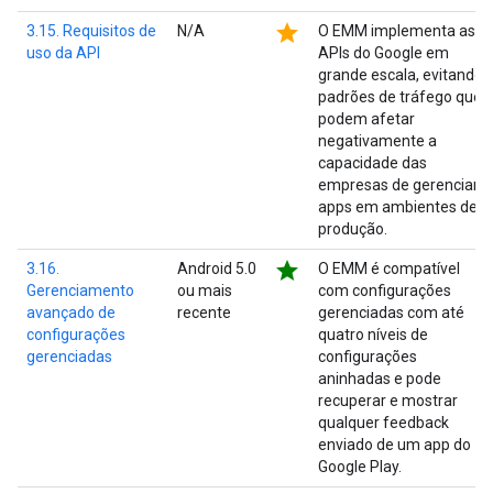
star
3.15. Requisitos de
N/A
O EMM implementa as
uso da API
APIs do Google em
grande escala, evitando
padrões de tráfego que
podem afetar
negativamente a
capacidade das
empresas de gerenciar
apps em ambientes de
produção.
star
3.16.
Android 5.0
O EMM é compatível
Gerenciamento
ou mais
com configurações
avançado de
recente
gerenciadas com até
configurações
quatro níveis de
gerenciadas
configurações
aninhadas e pode
recuperar e mostrar
qualquer feedback
enviado de um app do
Google Play.