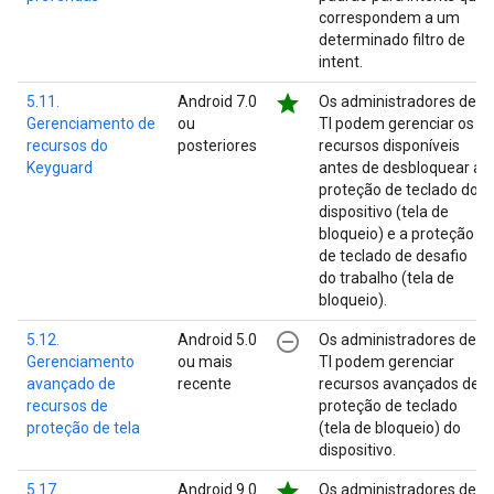
correspondem a um
determinado filtro de
intent.
star
5.11.
Android 7.0
Os administradores de
Gerenciamento de
ou
TI podem gerenciar os
recursos do
posteriores
recursos disponíveis
Keyguard
antes de desbloquear a
proteção de teclado do
dispositivo (tela de
bloqueio) e a proteção
de teclado de desafio
do trabalho (tela de
bloqueio).
remove_circle_outline
5.12.
Android 5.0
Os administradores de
Gerenciamento
ou mais
TI podem gerenciar
avançado de
recente
recursos avançados de
recursos de
proteção de teclado
proteção de tela
(tela de bloqueio) do
dispositivo.
star
5.17.
Android 9.0
Os administradores de