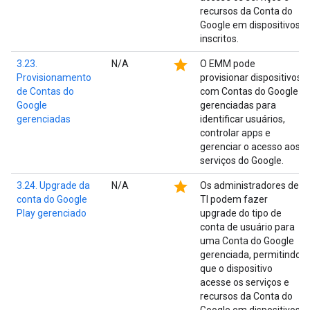
recursos da Conta do
Google em dispositivos
inscritos.
star
3.23.
N/A
O EMM pode
Provisionamento
provisionar dispositivos
de Contas do
com Contas do Google
Google
gerenciadas para
gerenciadas
identificar usuários,
controlar apps e
gerenciar o acesso aos
serviços do Google.
star
3.24. Upgrade da
N/A
Os administradores de
conta do Google
TI podem fazer
Play gerenciado
upgrade do tipo de
conta de usuário para
uma Conta do Google
gerenciada, permitindo
que o dispositivo
acesse os serviços e
recursos da Conta do