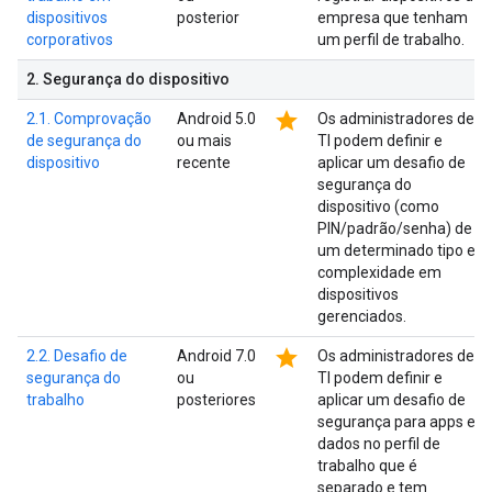
dispositivos
posterior
empresa que tenham
corporativos
um perfil de trabalho.
2
.
Segurança do dispositivo
star
2.1. Comprovação
Android 5.0
Os administradores de
de segurança do
ou mais
TI podem definir e
dispositivo
recente
aplicar um desafio de
segurança do
dispositivo (como
PIN/padrão/senha) de
um determinado tipo e
complexidade em
dispositivos
gerenciados.
star
2.2. Desafio de
Android 7.0
Os administradores de
segurança do
ou
TI podem definir e
trabalho
posteriores
aplicar um desafio de
segurança para apps e
dados no perfil de
trabalho que é
separado e tem