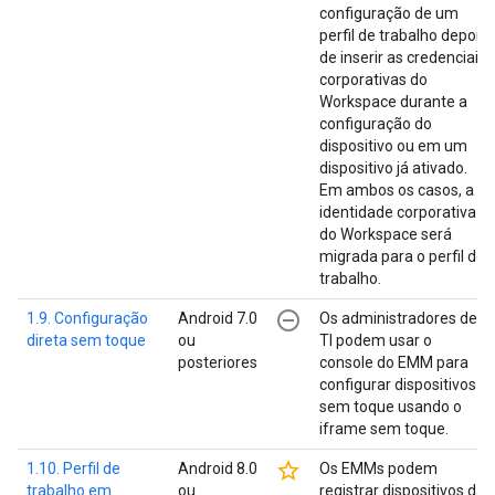
configuração de um
perfil de trabalho depois
de inserir as credenciais
corporativas do
Workspace durante a
configuração do
dispositivo ou em um
dispositivo já ativado.
Em ambos os casos, a
identidade corporativa
do Workspace será
migrada para o perfil de
trabalho.
remove_circle_outline
1.9. Configuração
Android 7.0
Os administradores de
direta sem toque
ou
TI podem usar o
posteriores
console do EMM para
configurar dispositivos
sem toque usando o
iframe sem toque.
star_border
1.10. Perfil de
Android 8.0
Os EMMs podem
trabalho em
ou
registrar dispositivos da