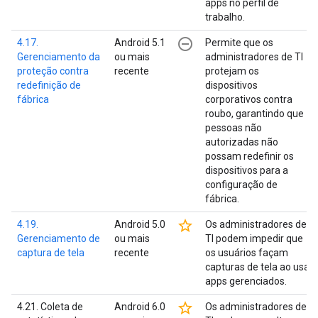
apps no perfil de
trabalho.
remove_circle_outline
4.17.
Android 5.1
Permite que os
Gerenciamento da
ou mais
administradores de TI
proteção contra
recente
protejam os
redefinição de
dispositivos
fábrica
corporativos contra
roubo, garantindo que
pessoas não
autorizadas não
possam redefinir os
dispositivos para a
configuração de
fábrica.
star_border
4.19.
Android 5.0
Os administradores de
Gerenciamento de
ou mais
TI podem impedir que
captura de tela
recente
os usuários façam
capturas de tela ao usar
apps gerenciados.
star_border
4.21. Coleta de
Android 6.0
Os administradores de