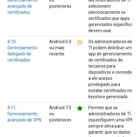
Gerenciamento
ou
administradores de TI
avançado de
posteriores
selecionem
certificados
silenciosamente os
certificados que apps
gerenciados específicos
devem usar.
star_border
4.10.
Android 6.0
Os administradores de
Gerenciamento
ou mais
TI podem distribuir um
delegado de
recente
app de gerenciamento
certificados
de certificados de
terceiros para
dispositivos e conceder
a ele acesso
privilegiado para
instalar certificados no
keystore gerenciado.
star
4.11.
Android 7.0
Permite que os
Gerenciamento
ou
administradores de TI
avançado de VPN
posteriores
especifiquem uma VPN
sempre ativa para
garantir que os dados