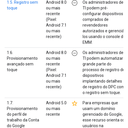
remove_circle_outline
1.5. Registro sem
Android 8.0
Os administradores de
toque
ou mais
TI podem pré-
recente
configurar dispositivos
(Pixel:
comprados de
Android 7.1
revendedores
ou mais
autorizados e gerenciá-
recente)
los usando o console de
EMM.
remove_circle_outline
1.6.
Android 8.0
Os administradores de
Provisionamento
ou mais
TI podem automatizar
avançado sem
recente
grande parte do
toque
(Pixel:
processo de registro de
Android 7.1
dispositivos
ou mais
implantando detalhes
recente)
de registro do DPC com
o registro sem toque.
star_border
1.7.
Android 5.0
Para empresas que
Provisionamento
ou mais
usam um domínio
do perfil de
recente
gerenciado do Google,
trabalho da Conta
esse recurso orienta os
do Google
usuários na