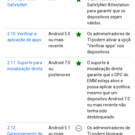
SafetyNet
SafetyNet Attestation
para garantir que os
dispositivos sejam
válidos.
star
2.10. Verificar a
Android 5.0
Os administradores de
aplicação de apps
ou mais
TI podem ativar a opção
recente
"Verificar apps" nos
dispositivos.
star
2.11. Suporte para
Android 7.0
O suporte à
inicialização direta
ou
inicialização direta
posteriores
garante que o DPC do
EMM esteja ativo e
possa aplicar a política,
mesmo que um
dispositivo Android 7.0
ou mais recente não
tenha sido
desbloqueado.
remove_circle_outline
2.12.
Android 5.1
Os administradores de
Gerenciamento de
ou mais
TI podem bloquear