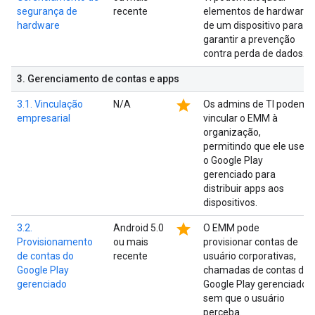
segurança de
recente
elementos de hardware
hardware
de um dispositivo para
garantir a prevenção
contra perda de dados.
3
.
Gerenciamento de contas e apps
star
3.1. Vinculação
N/A
Os admins de TI podem
empresarial
vincular o EMM à
organização,
permitindo que ele use
o Google Play
gerenciado para
distribuir apps aos
dispositivos.
star
3.2.
Android 5.0
O EMM pode
Provisionamento
ou mais
provisionar contas de
de contas do
recente
usuário corporativas,
Google Play
chamadas de contas do
gerenciado
Google Play gerenciado,
sem que o usuário
perceba.