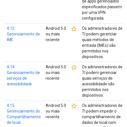
de apps gerenciados
especificados passem
por uma VPN
configurada.
star_border
4.12.
Android 5.0
Os administradores de
Gerenciamento de
ou mais
TI podem gerenciar
IME
recente
quais métodos de
entrada (IMEs) são
permitidos nos
dispositivos.
star_border
4.14.
Android 5.0
Os administradores de
Gerenciamento de
ou mais
TI podem gerenciar
serviços de
recente
quais serviços de
acessibilidade
acessibilidade são
permitidos nos
dispositivos.
star_border
4.15.
Android 5.0
Os administradores de
Gerenciamento do
ou mais
TI podem impedir o
Compartilhamento
recente
compartilhamento de
de local
dados de local com