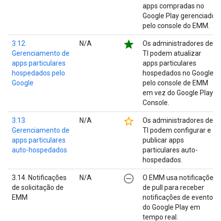
apps compradas no
Google Play gerenciado
pelo console do EMM.
star
3.12.
N/A
Os administradores de
Gerenciamento de
TI podem atualizar
apps particulares
apps particulares
hospedados pelo
hospedados no Google
Google
pelo console de EMM
em vez do Google Play
Console.
star_border
3.13.
N/A
Os administradores de
Gerenciamento de
TI podem configurar e
apps particulares
publicar apps
auto-hospedados
particulares auto-
hospedados.
remove_circle_outline
3.14. Notificações
N/A
O EMM usa notificações
de solicitação de
de pull para receber
EMM
notificações de eventos
do Google Play em
tempo real.