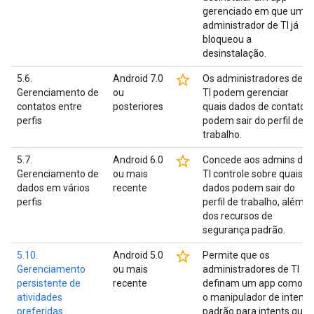
gerenciado em que um
administrador de TI já
bloqueou a
desinstalação.
star_border
5.6.
Android 7.0
Os administradores de
Gerenciamento de
ou
TI podem gerenciar
contatos entre
posteriores
quais dados de contato
perfis
podem sair do perfil de
trabalho.
star_border
5.7.
Android 6.0
Concede aos admins de
Gerenciamento de
ou mais
TI controle sobre quais
dados em vários
recente
dados podem sair do
perfis
perfil de trabalho, além
dos recursos de
segurança padrão.
star_border
5.10.
Android 5.0
Permite que os
Gerenciamento
ou mais
administradores de TI
persistente de
recente
definam um app como
atividades
o manipulador de intent
preferidas
padrão para intents que