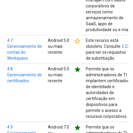
interajam com dados
corporativos de
serviços como
armazenamento de
SaaS, apps de
produtividade ou e-mail.
star_border
4.7.
Android 5.0
Este recurso está
Gerenciamento de
ou mais
obsoleto. Consulte
3.23
contas do
recente
para ver os requisitos
Workspace
de substituição.
star
4.8.
Android 5.0
Permite que os
Gerenciamento de
ou mais
administradores de TI
certificados
recente
implantem certificados
de identidade e
autoridades de
certificação em
dispositivos para
permitir o acesso a
recursos corporativos.
star
4.9.
Android 7.0
Permite que os