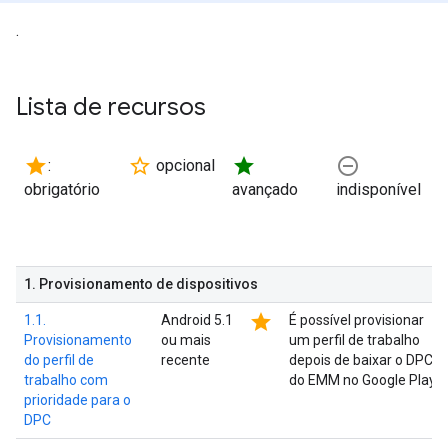
.
Lista de recursos
star
star_border
star
remove_circle_outline
:
opcional
obrigatório
avançado
indisponível
1
.
Provisionamento de dispositivos
star
1.1.
Android 5.1
É possível provisionar
Provisionamento
ou mais
um perfil de trabalho
do perfil de
recente
depois de baixar o DPC
trabalho com
do EMM no Google Play.
prioridade para o
DPC