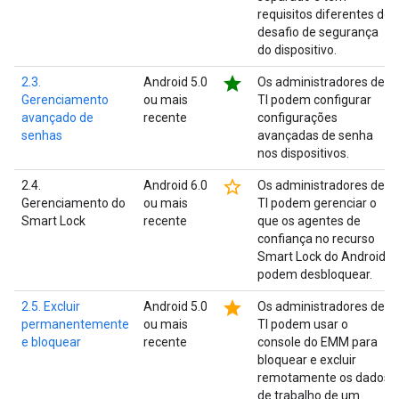
requisitos diferentes do
desafio de segurança
do dispositivo.
star
2.3.
Android 5.0
Os administradores de
Gerenciamento
ou mais
TI podem configurar
avançado de
recente
configurações
senhas
avançadas de senha
nos dispositivos.
star_border
2.4.
Android 6.0
Os administradores de
Gerenciamento do
ou mais
TI podem gerenciar o
Smart Lock
recente
que os agentes de
confiança no recurso
Smart Lock do Android
podem desbloquear.
star
2.5. Excluir
Android 5.0
Os administradores de
permanentemente
ou mais
TI podem usar o
e bloquear
recente
console do EMM para
bloquear e excluir
remotamente os dados
de trabalho de um