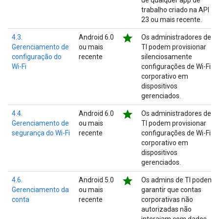
de qualquer app de
trabalho criado na API
23 ou mais recente.
star
4.3.
Android 6.0
Os administradores de
Gerenciamento de
ou mais
TI podem provisionar
configuração do
recente
silenciosamente
Wi-Fi
configurações de Wi-Fi
corporativo em
dispositivos
gerenciados.
star
4.4.
Android 6.0
Os administradores de
Gerenciamento de
ou mais
TI podem provisionar
segurança do Wi-Fi
recente
configurações de Wi-Fi
corporativo em
dispositivos
gerenciados.
star
4.6.
Android 5.0
Os admins de TI podem
Gerenciamento da
ou mais
garantir que contas
conta
recente
corporativas não
autorizadas não