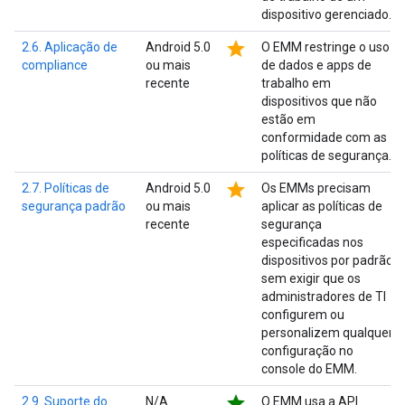
dispositivo gerenciado.
star
2.6. Aplicação de
Android 5.0
O EMM restringe o uso
compliance
ou mais
de dados e apps de
recente
trabalho em
dispositivos que não
estão em
conformidade com as
políticas de segurança.
star
2.7. Políticas de
Android 5.0
Os EMMs precisam
segurança padrão
ou mais
aplicar as políticas de
recente
segurança
especificadas nos
dispositivos por padrão,
sem exigir que os
administradores de TI
configurem ou
personalizem qualquer
configuração no
console do EMM.
star
2.9. Suporte do
N/A
O EMM usa a API