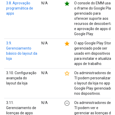
star
3.8. Aprovação
N/A
O console do EMM usa
programática de
o iframe do Google Play
apps
gerenciado para
oferecer suporte aos
recursos de descoberta
e aprovação de apps do
Google Play.
star
3.9.
N/A
O app Google Play Store
Gerenciamento
gerenciado pode ser
básico do layout da
usado em dispositivos
loja
para instalar e atualizar
apps de trabalho.
star_border
3.10. Configuração
N/A
Os administradores de
avançada do
TI podem personalizar
layout da loja
o layout da loja no app
Google Play gerenciado
nos dispositivos.
remove_circle_outline
3.11.
N/A
Os administradores de
Gerenciamento de
TI podem ver e
licenças de apps
gerenciar as licenças de