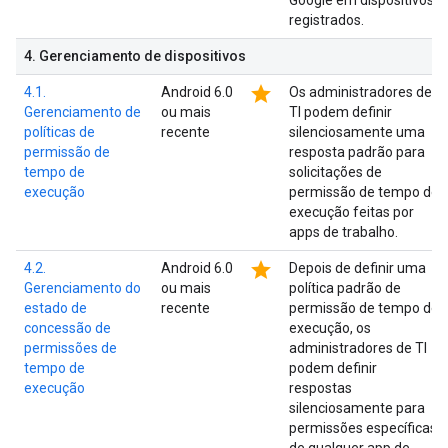
Google em dispositivos
registrados.
4
.
Gerenciamento de dispositivos
star
4.1.
Android 6.0
Os administradores de
Gerenciamento de
ou mais
TI podem definir
políticas de
recente
silenciosamente uma
permissão de
resposta padrão para
tempo de
solicitações de
execução
permissão de tempo de
execução feitas por
apps de trabalho.
star
4.2.
Android 6.0
Depois de definir uma
Gerenciamento do
ou mais
política padrão de
estado de
recente
permissão de tempo de
concessão de
execução, os
permissões de
administradores de TI
tempo de
podem definir
execução
respostas
silenciosamente para
permissões específicas