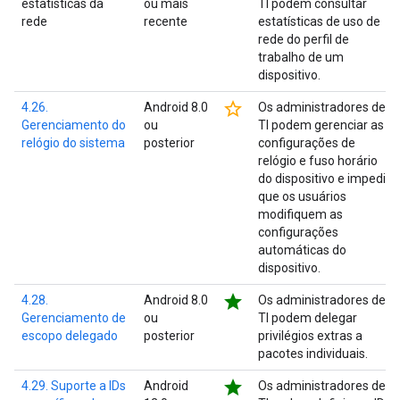
estatísticas da
ou mais
TI podem consultar
rede
recente
estatísticas de uso de
rede do perfil de
trabalho de um
dispositivo.
star_border
4.26.
Android 8.0
Os administradores de
Gerenciamento do
ou
TI podem gerenciar as
relógio do sistema
posterior
configurações de
relógio e fuso horário
do dispositivo e impedir
que os usuários
modifiquem as
configurações
automáticas do
dispositivo.
star
4.28.
Android 8.0
Os administradores de
Gerenciamento de
ou
TI podem delegar
escopo delegado
posterior
privilégios extras a
pacotes individuais.
star
4.29. Suporte a IDs
Android
Os administradores de