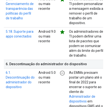
Gerenciamento de
ou mais
TI podem personalizar
transparência das
recente
a mensagem exibida ao
políticas do perfil
remover o perfil de
de trabalho
trabalho de um
dispositivo.
star
5.18. Suporte para
Android 9.0
Os administradores de
apps conectados
ou mais
TI podem definir uma
recente
lista de pacotes que
podem se comunicar
além do limite do perfil
de trabalho.
6
.
Descontinuação do administrador do dispositivo
remove_circle_outline
6.1.
Android 5.0
As EMMs precisam
Descontinuação do
ou mais
postar um plano até o
administrador do
recente
final de 2022 para
dispositivo
encerrar o suporte ao
cliente do
Administrador de
dispositivos
em
dispositivos GMS até o