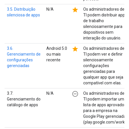
star
3.5. Distribuição
N/A
Os administradores de
silenciosa de apps
TI podem distribuir apps
de trabalho
silenciosamente para
dispositivos sem
interação do usuário.
star
3.6.
Android 5.0
Os administradores de
Gerenciamento de
ou mais
TI podem ver e definir
configurações
recente
silenciosamente
gerenciadas
configurações
gerenciadas para
qualquer app que seja
compatível com elas.
remove_circle_outline
3.7.
N/A
Os administradores de
Gerenciamento do
TI podem importar uma
catálogo de apps
lista de apps aprovados
para a empresa na
Google Play gerenciada
(play.google.com/work).