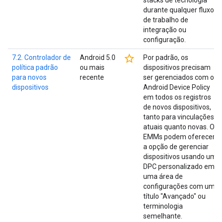
stacks de tecnologia
durante qualquer fluxo
de trabalho de
integração ou
configuração.
star_border
7.2. Controlador de
Android 5.0
Por padrão, os
política padrão
ou mais
dispositivos precisam
para novos
recente
ser gerenciados com o
dispositivos
Android Device Policy
em todos os registros
de novos dispositivos,
tanto para vinculações
atuais quanto novas. Os
EMMs podem oferecer
a opção de gerenciar
dispositivos usando um
DPC personalizado em
uma área de
configurações com um
título "Avançado" ou
terminologia
semelhante.