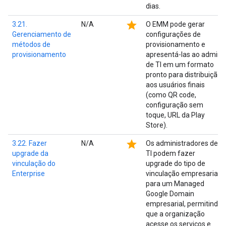
dias.
star
3.21.
N/A
O EMM pode gerar
Gerenciamento de
configurações de
métodos de
provisionamento e
provisionamento
apresentá-las ao admin
de TI em um formato
pronto para distribuição
aos usuários finais
(como QR code,
configuração sem
toque, URL da Play
Store).
star
3.22. Fazer
N/A
Os administradores de
upgrade da
TI podem fazer
vinculação do
upgrade do tipo de
Enterprise
vinculação empresarial
para um Managed
Google Domain
empresarial, permitindo
que a organização
acesse os serviços e