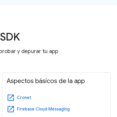
l SDK
 probar y depurar tu app
Aspectos básicos de la app
open_in_new
Cronet
open_in_new
Firebase Cloud Messaging