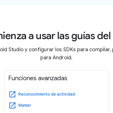
enza a usar las guías de
oid Studio y configurar los SDKs para compilar,
para Android.
Funciones avanzadas
open_in_new
Reconocimiento de actividad
open_in_new
Matter