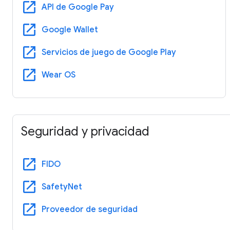
open_in_new
API de Google Pay
open_in_new
Google Wallet
open_in_new
Servicios de juego de Google Play
open_in_new
Wear OS
Seguridad y privacidad
open_in_new
FIDO
open_in_new
SafetyNet
open_in_new
Proveedor de seguridad