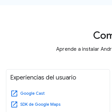
Comi
Aprende a instalar Andr
Experiencias del usuario
open_in_new
Google Cast
open_in_new
SDK de Google Maps