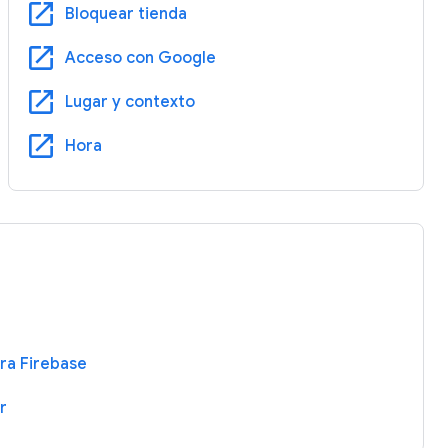
open_in_new
Bloquear tienda
open_in_new
Acceso con Google
open_in_new
Lugar y contexto
open_in_new
Hora
ra Firebase
r