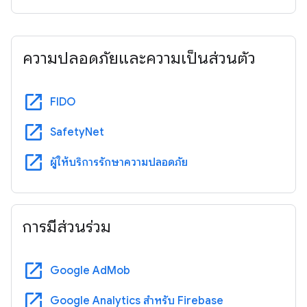
ความปลอดภัยและความเป็นส่วนตัว
open_in_new
FIDO
open_in_new
SafetyNet
open_in_new
ผู้ให้บริการรักษาความปลอดภัย
การมีส่วนร่วม
open_in_new
Google AdMob
open_in_new
Google Analytics สำหรับ Firebase