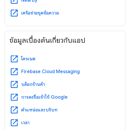
open_in_new
Nearby
open_in_new
เครือข่ายชุดข้อความ
ข้อมูลเบื้องต้นเกี่ยวกับแอป
open_in_new
โครเนต
open_in_new
Firebase Cloud Messaging
open_in_new
บล็อกร้านค้า
open_in_new
การลงชื่อเข้าใช้ Google
open_in_new
ตําแหน่งและบริบท
open_in_new
เวลา