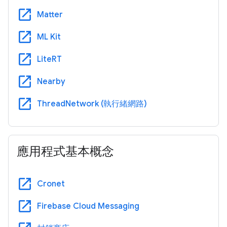
open_in_new
Matter
open_in_new
ML Kit
open_in_new
LiteRT
open_in_new
Nearby
open_in_new
ThreadNetwork (執行緒網路)
應用程式基本概念
open_in_new
Cronet
open_in_new
Firebase Cloud Messaging