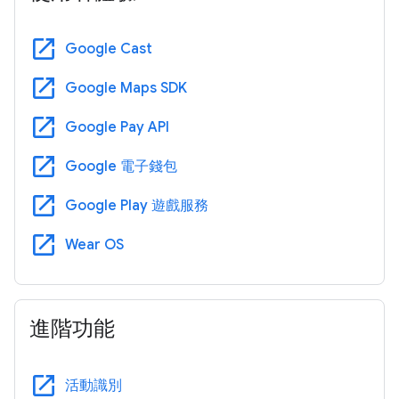
open_in_new
Google Cast
open_in_new
Google Maps SDK
open_in_new
Google Pay API
open_in_new
Google 電子錢包
open_in_new
Google Play 遊戲服務
open_in_new
Wear OS
進階功能
open_in_new
活動識別