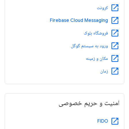
open_in_new
کرونت
open_in_new
Firebase Cloud Messaging
open_in_new
فروشگاه بلوک
open_in_new
ورود به سیستم گوگل
open_in_new
مکان و زمینه
open_in_new
زمان
امنیت و حریم خصوصی
open_in_new
FIDO