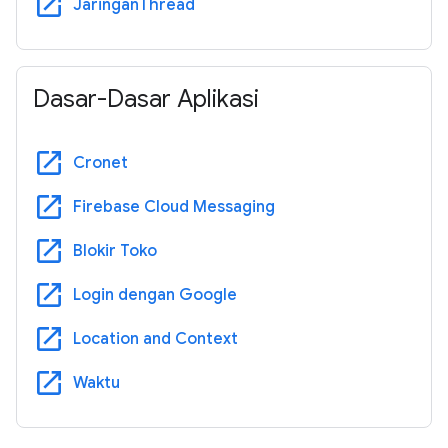
open_in_new
JaringanThread
Dasar-Dasar Aplikasi
open_in_new
Cronet
open_in_new
Firebase Cloud Messaging
open_in_new
Blokir Toko
open_in_new
Login dengan Google
open_in_new
Location and Context
open_in_new
Waktu