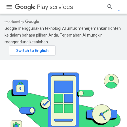
Play services
Google menggunakan teknologi AI untuk menerjemahkan konten
ke dalam bahasa pilihan Anda. Terjemahan AI mungkin
mengandung kesalahan.