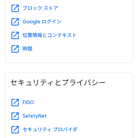
open_in_new
ブロック ストア
open_in_new
Google ログイン
open_in_new
位置情報とコンテキスト
open_in_new
時間
セキュリティとプライバシー
open_in_new
FIDO
open_in_new
SafetyNet
open_in_new
セキュリティ プロバイダ