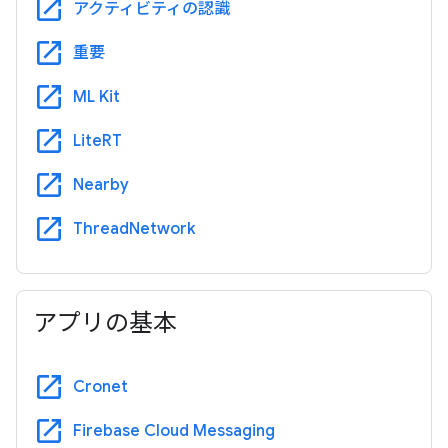
open_in_new
アクティビティの認識
open_in_new
重要
open_in_new
ML Kit
open_in_new
LiteRT
open_in_new
Nearby
open_in_new
ThreadNetwork
アプリの基本
open_in_new
Cronet
open_in_new
Firebase Cloud Messaging