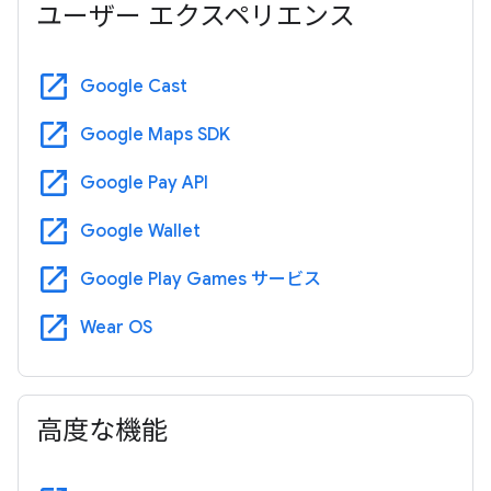
ユーザー エクスペリエンス
open_in_new
Google Cast
open_in_new
Google Maps SDK
open_in_new
Google Pay API
open_in_new
Google Wallet
open_in_new
Google Play Games サービス
open_in_new
Wear OS
高度な機能