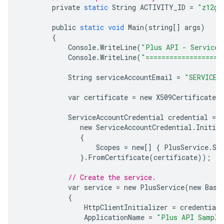
private
static
String
ACTIVITY_ID
=
"z12gt
public
static
void
Main
(
string
[]
args
)
{
Console
.
WriteLine
(
"Plus API - Service 
Console
.
WriteLine
(
"===================
String
serviceAccountEmail
=
"SERVICE_
var
certificate
=
new
X509Certificate2
ServiceAccountCredential
credential
=
n
new
ServiceAccountCredential
.
Initial
{
Scopes
=
new
[]
{
PlusService
.
Sc
}.
FromCertificate
(
certificate
));
// Create the service.
var
service
=
new
PlusService
(
new
Base
{
HttpClientInitializer
=
credential
,
ApplicationName
=
"Plus API Sample