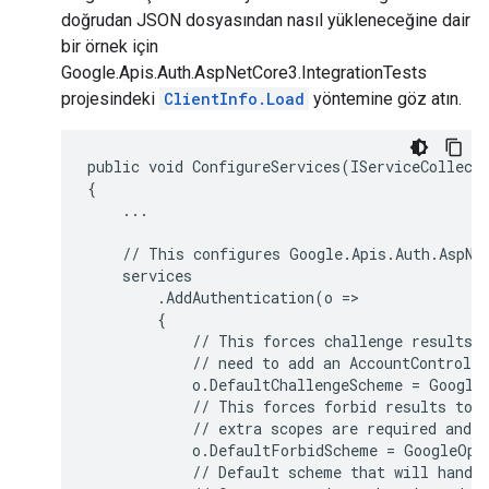
doğrudan JSON dosyasından nasıl yükleneceğine dair
bir örnek için
Google.Apis.Auth.AspNetCore3.IntegrationTests
projesindeki
ClientInfo.Load
yöntemine göz atın.
public void ConfigureServices(IServiceCollecti
{

    ...

    // This configures Google.Apis.Auth.AspNet
    services

        .AddAuthentication(o =>

        {

            // This forces challenge results t
            // need to add an AccountControlle
            o.DefaultChallengeScheme = GoogleO
            // This forces forbid results to b
            // extra scopes are required and d
            o.DefaultForbidScheme = GoogleOpen
            // Default scheme that will handle