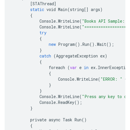
[
STAThread
]
static
void
Main
(
string
[]
args
)
{
Console
.
WriteLine
(
"Books API Sample: L
Console
.
WriteLine
(
"===================
try
{
new
Program
().
Run
().
Wait
();
}
catch
(
AggregateException
ex
)
{
foreach
(
var
e
in
ex
.
InnerExceptio
{
Console
.
WriteLine
(
"ERROR: "
+
}
}
Console
.
WriteLine
(
"Press any key to co
Console
.
ReadKey
();
}
private
async
Task
Run
()
{