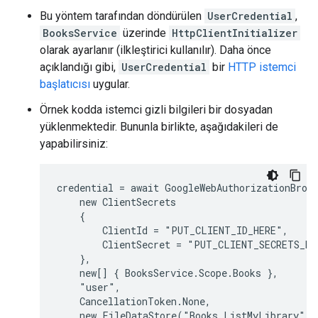
Bu yöntem tarafından döndürülen
UserCredential
,
BooksService
üzerinde
HttpClientInitializer
olarak ayarlanır (ilkleştirici kullanılır). Daha önce
açıklandığı gibi,
UserCredential
bir
HTTP istemci
başlatıcısı
uygular.
Örnek kodda istemci gizli bilgileri bir dosyadan
yüklenmektedir. Bununla birlikte, aşağıdakileri de
yapabilirsiniz:
credential = await GoogleWebAuthorizationBroke
    new ClientSecrets

    {

        ClientId = "PUT_CLIENT_ID_HERE",

        ClientSecret = "PUT_CLIENT_SECRETS_HER
    },

    new[] { BooksService.Scope.Books },

    "user",

    CancellationToken.None,

    new FileDataStore("Books.ListMyLibrary"))