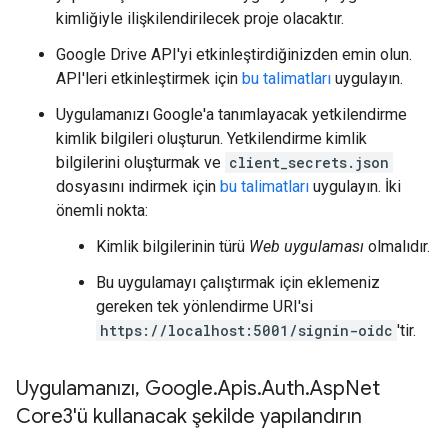
kimliğiyle ilişkilendirilecek proje olacaktır.
Google Drive API'yi etkinleştirdiğinizden emin olun.
API'leri etkinleştirmek için
bu talimatları
uygulayın.
Uygulamanızı Google'a tanımlayacak yetkilendirme
kimlik bilgileri oluşturun. Yetkilendirme kimlik
bilgilerini oluşturmak ve
client_secrets.json
dosyasını indirmek için
bu talimatları
uygulayın. İki
önemli nokta:
Kimlik bilgilerinin türü
Web uygulaması
olmalıdır.
Bu uygulamayı çalıştırmak için eklemeniz
gereken tek yönlendirme URI'si
https://localhost:5001/signin-oidc
'tir.
Uygulamanızı
,
Google
.
Apis
.
Auth
.
Asp
Net
Core3'ü kullanacak şekilde yapılandırın