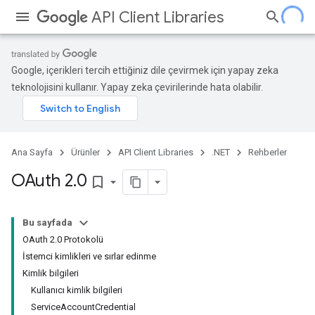
API Client Libraries
Google, içerikleri tercih ettiğiniz dile çevirmek için yapay zeka
teknolojisini kullanır. Yapay zeka çevirilerinde hata olabilir.
Ana Sayfa
Ürünler
API Client Libraries
.NET
Rehberler
OAuth 2
.
0
bookmark_border
Bu sayfada
OAuth 2.0 Protokolü
İstemci kimlikleri ve sırlar edinme
Kimlik bilgileri
Kullanıcı kimlik bilgileri
ServiceAccountCredential