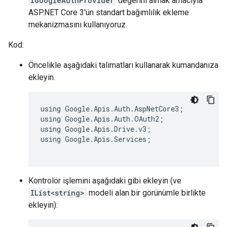
IGoogleAuthProvider
değerini almak amacıyla
ASP.NET Core 3'ün standart bağımlılık ekleme
mekanizmasını kullanıyoruz.
Kod:
Öncelikle aşağıdaki talimatları kullanarak kumandanıza
ekleyin.
using Google.Apis.Auth.AspNetCore3;

using Google.Apis.Auth.OAuth2;

using Google.Apis.Drive.v3;

using Google.Apis.Services;

Kontrolör işlemini aşağıdaki gibi ekleyin (ve
IList<string>
modeli alan bir görünümle birlikte
ekleyin):