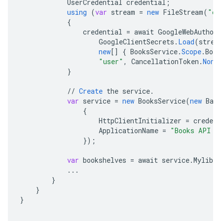
UserCredential
credential
;
using
(
var
stream
=
new
FileStream
(
"cl
{
credential
=
await
GoogleWebAuthor
GoogleClientSecrets
.
Load
(
strea
new
[]
{
BooksService
.
Scope
.
Book
"user"
,
CancellationToken
.
None
}
//
Create
the
service
.
var
service
=
new
BooksService
(
new
Bas
{
HttpClientInitializer
=
credent
ApplicationName
=
"Books API S
}
);
var
bookshelves
=
await
service
.
Mylibra
...
}
}
}