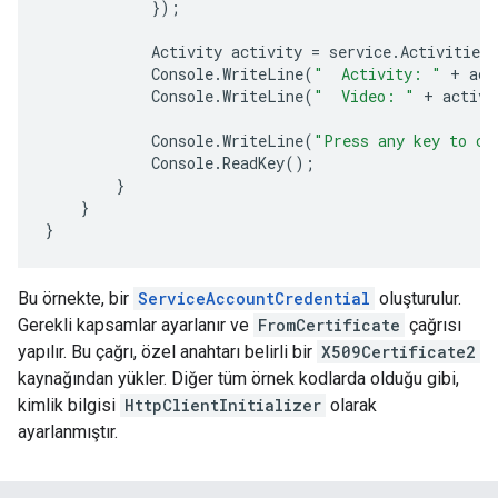
});
Activity
activity
=
service
.
Activities
.
Console
.
WriteLine
(
"  Activity: "
+
act
Console
.
WriteLine
(
"  Video: "
+
activi
Console
.
WriteLine
(
"Press any key to co
Console
.
ReadKey
();
}
}
}
Bu örnekte, bir
ServiceAccountCredential
oluşturulur.
Gerekli kapsamlar ayarlanır ve
FromCertificate
çağrısı
yapılır. Bu çağrı, özel anahtarı belirli bir
X509Certificate2
kaynağından yükler. Diğer tüm örnek kodlarda olduğu gibi,
kimlik bilgisi
HttpClientInitializer
olarak
ayarlanmıştır.