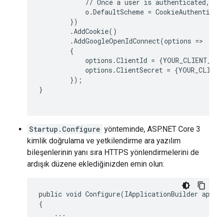
            // Once a user is authenticated, t
            o.DefaultScheme = CookieAuthentica
        })

        .AddCookie()

        .AddGoogleOpenIdConnect(options =>

        {

            options.ClientId = {YOUR_CLIENT_ID
            options.ClientSecret = {YOUR_CLIEN
        });

}

Startup.Configure
yönteminde, ASP.NET Core 3
kimlik doğrulama ve yetkilendirme ara yazılım
bileşenlerinin yanı sıra HTTPS yönlendirmelerini de
ardışık düzene eklediğinizden emin olun:
public void Configure(IApplicationBuilder app,
{

    ...
