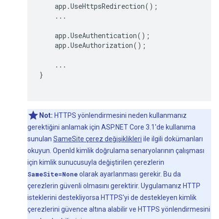
    app.UseHttpsRedirection();

    ...

    app.UseAuthentication();

    app.UseAuthorization();

    ...

}

Not:
HTTPS yönlendirmesini neden kullanmanız
gerektiğini anlamak için ASP.NET Core 3.1'de kullanıma
sunulan
SameSite çerez değişiklikleri
ile ilgili dokümanları
okuyun. OpenId kimlik doğrulama senaryolarının çalışması
için kimlik sunucusuyla değiştirilen çerezlerin
SameSite=None
olarak ayarlanması gerekir. Bu da
çerezlerin güvenli olmasını gerektirir. Uygulamanız HTTP
isteklerini destekliyorsa HTTPS'yi de destekleyen kimlik
çerezlerini güvence altına alabilir ve HTTPS yönlendirmesini