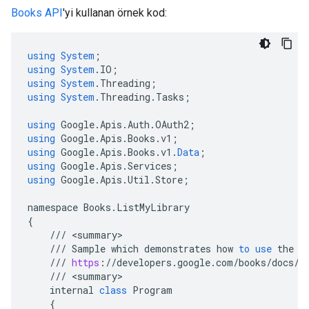
Books API
'yi kullanan örnek kod:
using
System
;
using
System
.
IO
;
using
System
.
Threading
;
using
System
.
Threading
.
Tasks
;
using
Google
.
Apis
.
Auth
.
OAuth2
;
using
Google
.
Apis
.
Books
.
v1
;
using
Google
.
Apis
.
Books
.
v1
.
Data
;
using
Google
.
Apis
.
Services
;
using
Google
.
Apis
.
Util
.
Store
;
namespace
Books
.
ListMyLibrary
{
///
<
summary
///
Sample
which
demonstrates
how
to
use
the
B
///
https
:
//
developers
.
google
.
com
/
books
/
docs
/
v
///
<
summary
internal
class
Program
{