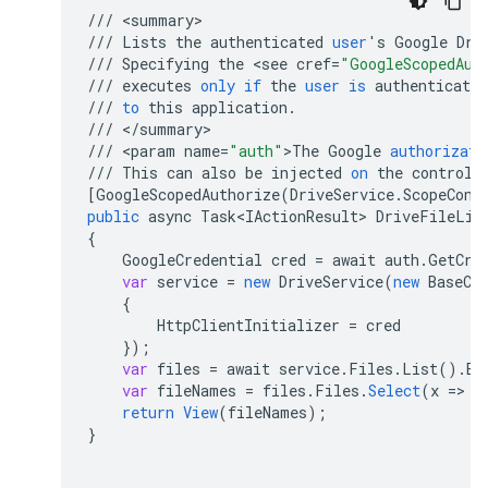
///
<
summary
///
Lists
the
authenticated
user
'
s
Google
Dri
///
Specifying
the
<
see
cref
=
"GoogleScopedAut
///
executes
only
if
the
user
is
authenticated
///
to
this
application
.
///
<
/
summary
///
<
param
name
=
"auth"
>
The
Google
authorizati
///
This
can
also
be
injected
on
the
controll
[
GoogleScopedAuthorize(DriveService.ScopeCons
public
async
Task<IActionResult>
DriveFileLis
{
GoogleCredential
cred
=
await
auth
.
GetCre
var
service
=
new
DriveService
(
new
BaseCl
{
HttpClientInitializer
=
cred
}
);
var
files
=
await
service
.
Files
.
List
().
Ex
var
fileNames
=
files
.
Files
.
Select
(
x
=>
x
return
View
(
fileNames
);
}