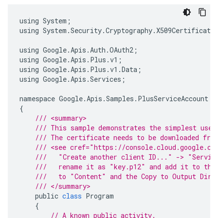
using
System
;
using
System
.
Security
.
Cryptography
.
X509Certificate
using
Google
.
Apis
.
Auth
.
OAuth2
;
using
Google
.
Apis
.
Plus
.
v1
;
using
Google
.
Apis
.
Plus
.
v1
.
Data
;
using
Google
.
Apis
.
Services
;
namespace
Google
.
Apis
.
Samples
.
PlusServiceAccount
{
/// <summary>
/// This sample demonstrates the simplest use 
/// The certificate needs to be downloaded fro
/// <see cref="https://console.cloud.google.co
///   "Create another client ID..." -> "Servic
///   rename it as "key.p12" and add it to the
///   to "Content" and the Copy to Output Dire
/// </summary>
public
class
Program
{
// A known public activity.