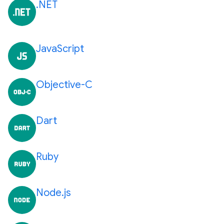
.NET
JavaScript
Objective-C
Dart
Ruby
Node.js