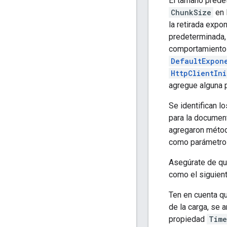
El tamaño prede
ChunkSize
en 
la retirada expo
predeterminada, 
comportamiento 
DefaultExpon
HttpClientIni
agregue alguna po
Se identifican l
para la documen
agregaron mét
como parámetro
Asegúrate de que
como el siguien
Ten en cuenta q
de la carga, se a
propiedad
Time