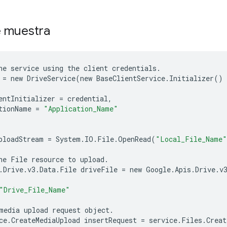
 muestra
he
service
using
the
client
credentials
.
=
new
DriveService
(
new
BaseClientService
.
Initializer
()
entInitializer
=
credential
,
tionName
=
"Application_Name"
ploadStream
=
System
.
IO
.
File
.
OpenRead
(
"Local_File_Name"
he
File
resource
to
upload
.
.
Drive
.
v3
.
Data
.
File
driveFile
=
new
Google
.
Apis
.
Drive
.
v
"Drive_File_Name"
media
upload
request
object
.
ce
.
CreateMediaUpload
insertRequest
=
service
.
Files
.
Creat