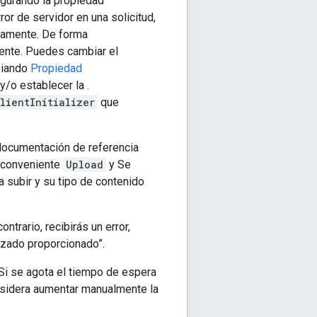
gurando la propiedad
ror de servidor en una solicitud,
ctamente. De forma
liente. Puedes cambiar el
biando
Propiedad
y/o establecer la
.
lientInitializer
que
 documentación de referencia
a conveniente
Upload
y Se
a subir y su tipo de contenido
trario, recibirás un error,
ezado proporcionado”.
i se agota el tiempo de espera
onsidera aumentar manualmente la