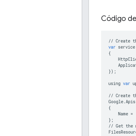
Código de
//
Create
t
var
service
{
HttpCli
Applica
});
using
var
u
//
Create
t
Google
.
Apis
{
Name
=
};
//
Get
the
FilesResour