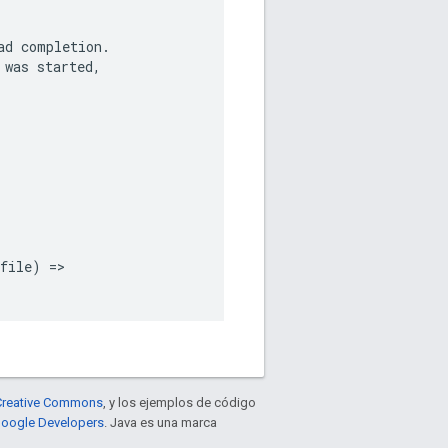
ad
completion
.
was
started
,
file
)
=>
e Creative Commons
, y los ejemplos de código
 Google Developers
. Java es una marca