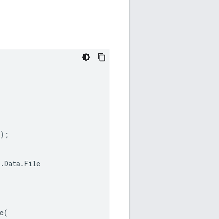
);
3
.
Data
.
File
e
(