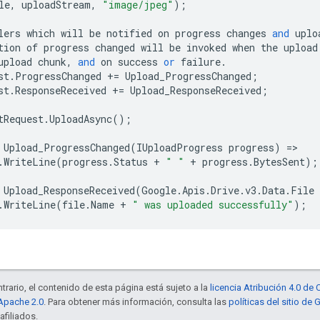
le
,
uploadStream
,
"image/jpeg"
);
lers
which
will
be
notified
on
progress
changes
and
uplo
tion
of
progress
changed
will
be
invoked
when
the
upload
upload
chunk
,
and
on
success
or
failure
.
st
.
ProgressChanged
+=
Upload_ProgressChanged
;
st
.
ResponseReceived
+=
Upload_ResponseReceived
;
tRequest
.
UploadAsync
();
Upload_ProgressChanged
(
IUploadProgress
progress
)
=>
.
WriteLine
(
progress
.
Status
+
" "
+
progress
.
BytesSent
);
Upload_ResponseReceived
(
Google
.
Apis
.
Drive
.
v3
.
Data
.
File
.
WriteLine
(
file
.
Name
+
" was uploaded successfully"
);
trario, el contenido de esta página está sujeto a la
licencia Atribución 4.0 d
 Apache 2.0
. Para obtener más información, consulta las
políticas del sitio de
afiliados.