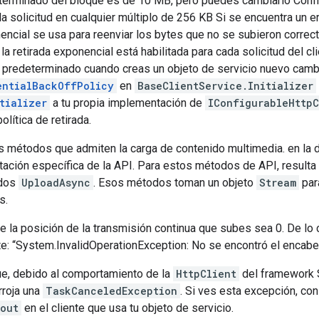
terminado del bloque es de 10 MB, pero puedes cambiarlo Confi
la solicitud en cualquier múltiplo de 256 KB Si se encuentra un er
nencial se usa para reenviar los bytes que no se subieron corre
la retirada exponencial está habilitada para cada solicitud del c
predeterminado cuando creas un objeto de servicio nuevo cam
entialBackOffPolicy
en
BaseClientService.Initializer
tializer
a tu propia implementación de
IConfigurableHttpC
lítica de retirada.
os métodos que admiten la carga de contenido multimedia. en la
tación específica de la API. Para estos métodos de API, result
odos
UploadAsync
. Esos métodos toman un objeto
Stream
par
s.
 la posición de la transmisión continua que subes sea 0. De lo con
te: “System.InvalidOperationException: No se encontró el encab
ue, debido al comportamiento de la
HttpClient
del framework S
rroja una
TaskCanceledException
. Si ves esta excepción, c
out
en el cliente que usa tu objeto de servicio.