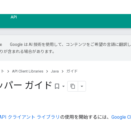
API
Google は AI 技術を使用して、コンテンツをご希望の言語に翻訳
は誤りが含まれる場合があります。
クト
API Client Libraries
Java
ガイド
ッパー ガイド
bookmark_border
gle API クライアント ライブラリ
の使用を開始するには、
Google