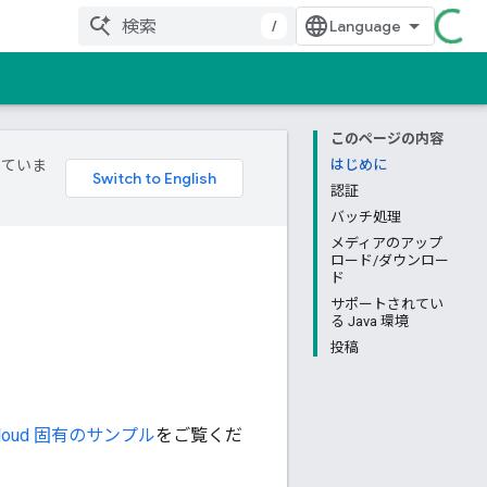
/
このページの内容
していま
はじめに
認証
バッチ処理
メディアのアップ
ロード/ダウンロー
ド
サポートされてい
る Java 環境
投稿
 Cloud 固有のサンプル
をご覧くだ