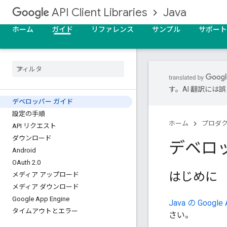
Java
API Client Libraries
ホーム
ガイド
リファレンス
サンプル
サポート
す。AI 翻訳に
デベロッパー ガイド
設定の手順
ホーム
プロダ
API リクエスト
ダウンロード
デベロ
Android
OAuth 2
.
0
はじめに
メディア アップロード
メディア ダウンロード
Google App Engine
Java の Goo
タイムアウトとエラー
さい。