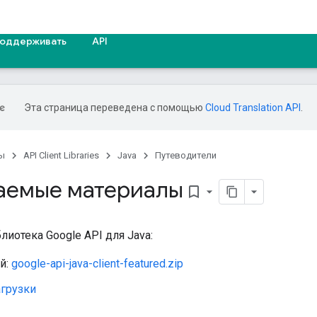
оддерживать
API
Эта страница переведена с помощью
Cloud Translation API
.
ы
API Client Libraries
Java
Путеводители
аемые материалы
bookmark_border
лиотека Google API для Java:
й:
google-api-java-client-featured.zip
агрузки