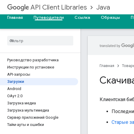
Java
API Client Libraries
Главная
Путеводители
Ссылка
Образцы
П
Руководство разработчика
Главная
Товар
Инструкции по установке
API-запросы
Скачив
Загрузки
Android
ОАут 2
.
0
Клиентская биб
Загрузка медиа
Загрузка мультимедиа
Последни
Сервер приложений Google
Старые з
Тайм-ауты и ошибки