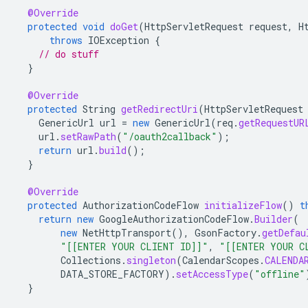
@Override
protected
void
doGet
(
HttpServletRequest
request
,
H
throws
IOException
{
// do stuff
}
@Override
protected
String
getRedirectUri
(
HttpServletRequest
GenericUrl
url
=
new
GenericUrl
(
req
.
getRequestUR
url
.
setRawPath
(
"/oauth2callback"
);
return
url
.
build
();
}
@Override
protected
AuthorizationCodeFlow
initializeFlow
()
t
return
new
GoogleAuthorizationCodeFlow
.
Builder
(
new
NetHttpTransport
(),
GsonFactory
.
getDefau
"[[ENTER YOUR CLIENT ID]]"
,
"[[ENTER YOUR C
Collections
.
singleton
(
CalendarScopes
.
CALENDA
DATA_STORE_FACTORY
).
setAccessType
(
"offline"
}