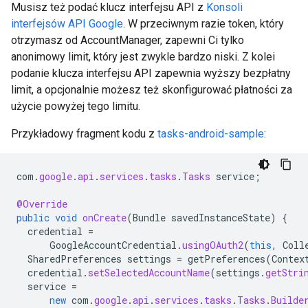
Musisz też podać klucz interfejsu API z
Konsoli
interfejsów API Google
. W przeciwnym razie token, który
otrzymasz od AccountManager, zapewni Ci tylko
anonimowy limit, który jest zwykle bardzo niski. Z kolei
podanie klucza interfejsu API zapewnia wyższy bezpłatny
limit, a opcjonalnie możesz też skonfigurować płatności za
użycie powyżej tego limitu.
Przykładowy fragment kodu z
tasks-android-sample
:
com
.
google
.
api
.
services
.
tasks
.
Tasks
service
;
@Override
public
void
onCreate
(
Bundle
savedInstanceState
)
{
credential
=
GoogleAccountCredential
.
usingOAuth2
(
this
,
Coll
SharedPreferences
settings
=
getPreferences
(
Contex
credential
.
setSelectedAccountName
(
settings
.
getStri
service
=
new
com
.
google
.
api
.
services
.
tasks
.
Tasks
.
Builde