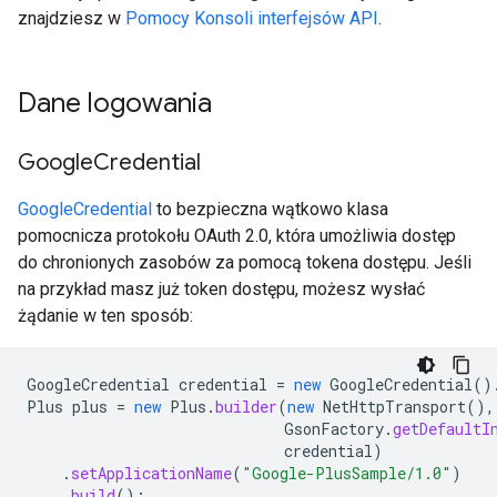
znajdziesz w
Pomocy Konsoli interfejsów API
.
Dane logowania
Google
Credential
GoogleCredential
to bezpieczna wątkowo klasa
pomocnicza protokołu OAuth 2.0, która umożliwia dostęp
do chronionych zasobów za pomocą tokena dostępu. Jeśli
na przykład masz już token dostępu, możesz wysłać
żądanie w ten sposób:
GoogleCredential
credential
=
new
GoogleCredential
()
Plus
plus
=
new
Plus
.
builder
(
new
NetHttpTransport
(),
GsonFactory
.
getDefaultI
credential
)
.
setApplicationName
(
"Google-PlusSample/1.0"
)
.
build
();