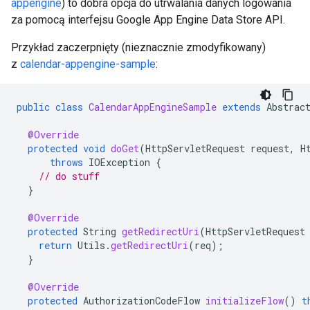
appengine
) to dobra opcja do utrwalania danych logowania
za pomocą interfejsu Google App Engine Data Store API.
Przykład zaczerpnięty (nieznacznie zmodyfikowany)
z
calendar-appengine-sample
:
public
class
CalendarAppEngineSample
extends
Abstrac
@Override
protected
void
doGet
(
HttpServletRequest
request
,
H
throws
IOException
{
// do stuff
}
@Override
protected
String
getRedirectUri
(
HttpServletRequest
return
Utils
.
getRedirectUri
(
req
);
}
@Override
protected
AuthorizationCodeFlow
initializeFlow
()
t