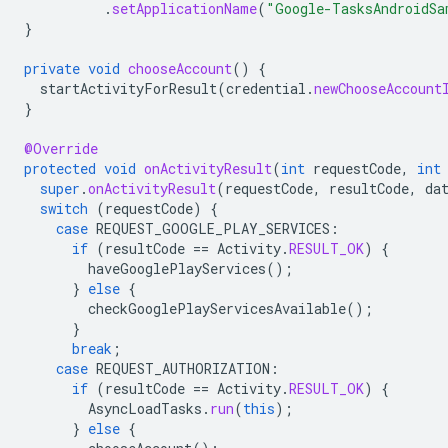
.
setApplicationName
(
"Google-TasksAndroidSa
}
private
void
chooseAccount
()
{
startActivityForResult
(
credential
.
newChooseAccount
}
@Override
protected
void
onActivityResult
(
int
requestCode
,
int
super
.
onActivityResult
(
requestCode
,
resultCode
,
da
switch
(
requestCode
)
{
case
REQUEST_GOOGLE_PLAY_SERVICES
:
if
(
resultCode
==
Activity
.
RESULT_OK
)
{
haveGooglePlayServices
();
}
else
{
checkGooglePlayServicesAvailable
();
}
break
;
case
REQUEST_AUTHORIZATION
:
if
(
resultCode
==
Activity
.
RESULT_OK
)
{
AsyncLoadTasks
.
run
(
this
);
}
else
{