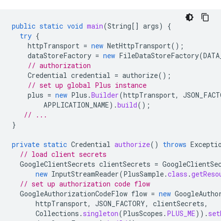
public
static
void
main
(
String
[]
args
)
{
try
{
httpTransport
=
new
NetHttpTransport
();
dataStoreFactory
=
new
FileDataStoreFactory
(
DATA
// authorization
Credential
credential
=
authorize
();
// set up global Plus instance
plus
=
new
Plus
.
Builder
(
httpTransport
,
JSON_FACT
APPLICATION_NAME
).
build
();
// ...
}
private
static
Credential
authorize
()
throws
Excepti
// load client secrets
GoogleClientSecrets
clientSecrets
=
GoogleClientSe
new
InputStreamReader
(
PlusSample
.
class
.
getReso
// set up authorization code flow
GoogleAuthorizationCodeFlow
flow
=
new
GoogleAutho
httpTransport
,
JSON_FACTORY
,
clientSecrets
,
Collections
.
singleton
(
PlusScopes
.
PLUS_ME
)).
set