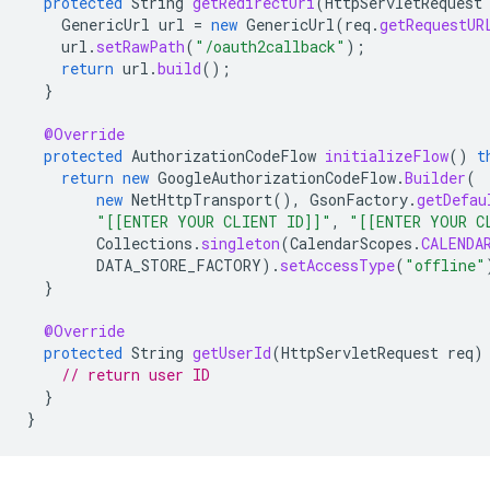
protected
String
getRedirectUri
(
HttpServletRequest
GenericUrl
url
=
new
GenericUrl
(
req
.
getRequestUR
url
.
setRawPath
(
"/oauth2callback"
);
return
url
.
build
();
}
@Override
protected
AuthorizationCodeFlow
initializeFlow
()
t
return
new
GoogleAuthorizationCodeFlow
.
Builder
(
new
NetHttpTransport
(),
GsonFactory
.
getDefau
"[[ENTER YOUR CLIENT ID]]"
,
"[[ENTER YOUR C
Collections
.
singleton
(
CalendarScopes
.
CALENDA
DATA_STORE_FACTORY
).
setAccessType
(
"offline"
}
@Override
protected
String
getUserId
(
HttpServletRequest
req
)
// return user ID
}
}