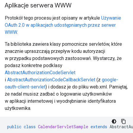
Aplikacje serwera WWW
Protokół tego procesu jest opisany w artykule
Używanie
OAuth 2.0 w aplikacjach udostępnianych przez serwer
WWW
.
Ta biblioteka zawiera klasy pomocnicze servletów, które
znacznie upraszczają przepływ kodu autoryzacji
w przypadku podstawowych zastosowań. Wystarczy, że
podasz konkretne podklasy
AbstractAuthorizationCodeServlet
i
AbstractAuthorizationCodeCallbackServlet
(z
google-
oauth-client-servlet
) i dodasz je do pliku web.xml. Pamiętaj,
że nadal musisz zadbać o logowanie użytkowników
w aplikacji internetowej i wyodrębnianie identyfikatora
użytkownika.
public
class
CalendarServletSample
extends
AbstractA