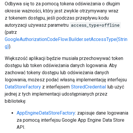
Odbywa się to za pomocą tokena odświeżania o długim
okresie ważności, który jest zwykle otrzymywany wraz
z tokenem dostępu, jeśli podczas przepływu kodu
autoryzacji używasz parametru
access_type=offline
(patrz
GoogleAuthorizationCodeFlow.Builder.setAccessType(Strin
g)
).
Większość aplikacji będzie musiała przechowywać token
dostępu lub token odświeżania danych logowania. Aby
zachować tokeny dostępu lub odświeżania danych
logowania, możesz podać własną implementację interfejsu
DataStoreFactory
z interfejsem
StoredCredential
lub użyć
jednej z tych implementacji udostępnianych przez
bibliotekę:
AppEngineDataStoreFactory
: zapisuje dane logowania
za pomocą interfejsu Google App Engine Data Store
API.