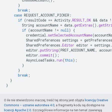
chooseAccount
();
}
break
;
case
REQUEST_ACCOUNT_PICKER
:
if
(
resultCode
==
Activity
.
RESULT_OK
&&
data
!
String
accountName
=
data
.
getExtras
().
getStr
if
(
accountName
!=
null
)
{
credential
.
setSelectedAccountName
(
accountN
SharedPreferences
settings
=
getPreference
SharedPreferences
.
Editor
editor
=
settings
editor
.
putString
(
PREF_ACCOUNT_NAME
,
accoun
editor
.
commit
();
AsyncLoadTasks
.
run
(
this
);
}
}
break
;
}
}
O ile nie stwierdzono inaczej, treść tej strony jest objęta
licencją Creative
Commons – uznanie autorstwa 4.0
, a fragmenty kodu są dostępne na
licencji Apache 2.0
. Szczegółowe informacje na ten temat zawierają