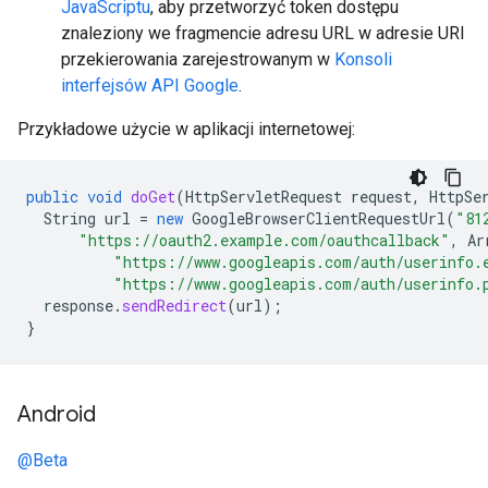
JavaScriptu
, aby przetworzyć token dostępu
znaleziony we fragmencie adresu URL w adresie URI
przekierowania zarejestrowanym w
Konsoli
interfejsów API Google
.
Przykładowe użycie w aplikacji internetowej:
public
void
doGet
(
HttpServletRequest
request
,
HttpSe
String
url
=
new
GoogleBrowserClientRequestUrl
(
"81
"https://oauth2.example.com/oauthcallback"
,
Ar
"https://www.googleapis.com/auth/userinfo.
"https://www.googleapis.com/auth/userinfo.
response
.
sendRedirect
(
url
);
}
Android
@Beta