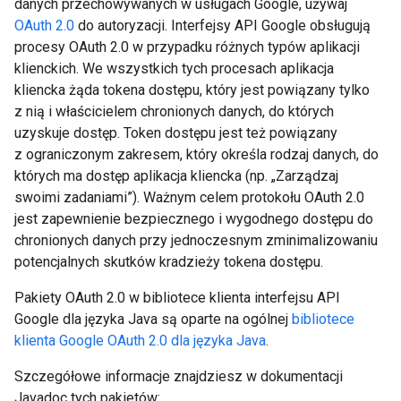
danych przechowywanych w usługach Google, używaj
OAuth 2.0
do autoryzacji. Interfejsy API Google obsługują
procesy OAuth 2.0 w przypadku różnych typów aplikacji
klienckich. We wszystkich tych procesach aplikacja
kliencka żąda tokena dostępu, który jest powiązany tylko
z nią i właścicielem chronionych danych, do których
uzyskuje dostęp. Token dostępu jest też powiązany
z ograniczonym zakresem, który określa rodzaj danych, do
których ma dostęp aplikacja kliencka (np. „Zarządzaj
swoimi zadaniami”). Ważnym celem protokołu OAuth 2.0
jest zapewnienie bezpiecznego i wygodnego dostępu do
chronionych danych przy jednoczesnym zminimalizowaniu
potencjalnych skutków kradzieży tokena dostępu.
Pakiety OAuth 2.0 w bibliotece klienta interfejsu API
Google dla języka Java są oparte na ogólnej
bibliotece
klienta Google OAuth 2.0 dla języka Java
.
Szczegółowe informacje znajdziesz w dokumentacji
Javadoc tych pakietów: