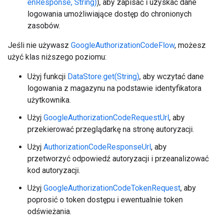
enResponse, String)
), aby zapisać i uzyskać dane
logowania umożliwiające dostęp do chronionych
zasobów.
Jeśli nie używasz
GoogleAuthorizationCodeFlow
, możesz
użyć klas niższego poziomu:
Użyj funkcji
DataStore.get(String)
, aby wczytać dane
logowania z magazynu na podstawie identyfikatora
użytkownika.
Użyj
GoogleAuthorizationCodeRequestUrl
, aby
przekierować przeglądarkę na stronę autoryzacji.
Użyj
AuthorizationCodeResponseUrl
, aby
przetworzyć odpowiedź autoryzacji i przeanalizować
kod autoryzacji.
Użyj
GoogleAuthorizationCodeTokenRequest
, aby
poprosić o token dostępu i ewentualnie token
odświeżania.