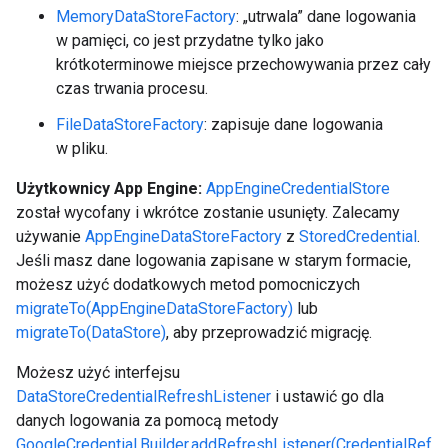
MemoryDataStoreFactory
: „utrwala” dane logowania
w pamięci, co jest przydatne tylko jako
krótkoterminowe miejsce przechowywania przez cały
czas trwania procesu.
FileDataStoreFactory
: zapisuje dane logowania
w pliku.
Użytkownicy App Engine:
AppEngineCredentialStore
został wycofany i wkrótce zostanie usunięty. Zalecamy
używanie
AppEngineDataStoreFactory
z
StoredCredential
.
Jeśli masz dane logowania zapisane w starym formacie,
możesz użyć dodatkowych metod pomocniczych
migrateTo(AppEngineDataStoreFactory)
lub
migrateTo(DataStore)
, aby przeprowadzić migrację.
Możesz użyć interfejsu
DataStoreCredentialRefreshListener
i ustawić go dla
danych logowania za pomocą metody
GoogleCredential.Builder.addRefreshListener(CredentialRef