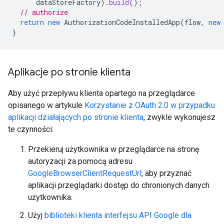
dataStoreFactory
).
build
();
// authorize
return
new
AuthorizationCodeInstalledApp
(
flow
,
new
}
Aplikacje po stronie klienta
Aby użyć przepływu klienta opartego na przeglądarce
opisanego w artykule
Korzystanie z OAuth 2.0 w przypadku
aplikacji działających po stronie klienta
, zwykle wykonujesz
te czynności:
Przekieruj użytkownika w przeglądarce na stronę
autoryzacji za pomocą adresu
GoogleBrowserClientRequestUrl
, aby przyznać
aplikacji przeglądarki dostęp do chronionych danych
użytkownika.
Użyj
biblioteki klienta interfejsu API Google dla