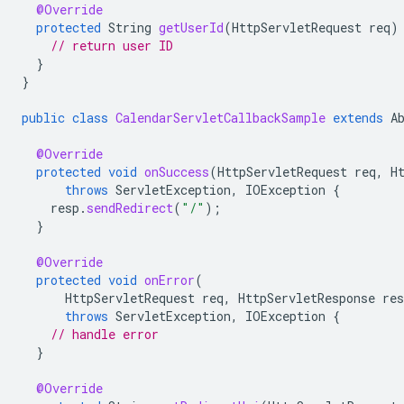
@Override
protected
String
getUserId
(
HttpServletRequest
req
)
// return user ID
}
}
public
class
CalendarServletCallbackSample
extends
A
@Override
protected
void
onSuccess
(
HttpServletRequest
req
,
H
throws
ServletException
,
IOException
{
resp
.
sendRedirect
(
"/"
);
}
@Override
protected
void
onError
(
HttpServletRequest
req
,
HttpServletResponse
res
throws
ServletException
,
IOException
{
// handle error
}
@Override