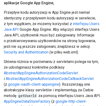
aplikacje Google App Engine
,
Przepływ kodu autoryzacji w App Engine jest niemal
identyczny z przepływem kodu autoryzacji w serwlecie,
z tym wyjątkiem, że możemy korzystać z
interfejsu Users
Java API
Google App Engine. Aby włączyć interfejs Users
Java API, użytkownik musi być zalogowany. Informacje
o przekierowywaniu użytkowników na stronę logowania,
jeśli nie są jeszcze zalogowani, znajdziesz w sekcji
Security and Authentication
(w pliku web.xml).
Główna różnica w porównaniu z servletami polega na tym,
że udostępniasz konkretne podklasy
AbstractAppEngineAuthorizationCodeServlet
i
AbstractAppEngineAuthorizationCodeCallbackServlet
(z
google-oauth-client-appengine
). Rozszerzają one
abstrakcyjne klasy servletów i implementują za Ciebie
metodę
getUserId
za pomocą interfejsu Users Java API.
AppEngineDataStoreFactory
(z
google-http-client-