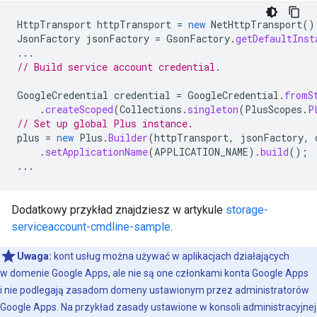
HttpTransport
httpTransport
=
new
NetHttpTransport
()
JsonFactory
jsonFactory
=
GsonFactory
.
getDefaultInst
...
// Build service account credential.
GoogleCredential
credential
=
GoogleCredential
.
fromS
.
createScoped
(
Collections
.
singleton
(
PlusScopes
.
P
// Set up global Plus instance.
plus
=
new
Plus
.
Builder
(
httpTransport
,
jsonFactory
,
.
setApplicationName
(
APPLICATION_NAME
).
build
();
...
Dodatkowy przykład znajdziesz w artykule
storage-
serviceaccount-cmdline-sample
.
Uwaga:
kont usług można używać w aplikacjach działających
w domenie Google Apps, ale nie są one członkami konta Google Apps
i nie podlegają zasadom domeny ustawionym przez administratorów
Google Apps. Na przykład zasady ustawione w konsoli administracyjnej