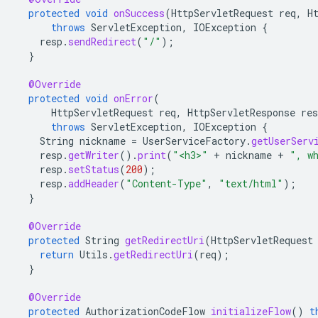
protected
void
onSuccess
(
HttpServletRequest
req
,
H
throws
ServletException
,
IOException
{
resp
.
sendRedirect
(
"/"
);
}
@Override
protected
void
onError
(
HttpServletRequest
req
,
HttpServletResponse
res
throws
ServletException
,
IOException
{
String
nickname
=
UserServiceFactory
.
getUserServ
resp
.
getWriter
().
print
(
"<h3>"
+
nickname
+
", w
resp
.
setStatus
(
200
);
resp
.
addHeader
(
"Content-Type"
,
"text/html"
);
}
@Override
protected
String
getRedirectUri
(
HttpServletRequest
return
Utils
.
getRedirectUri
(
req
);
}
@Override
protected
AuthorizationCodeFlow
initializeFlow
()
t