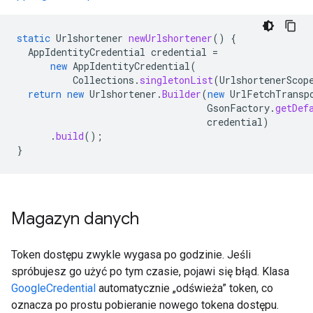
static
Urlshortener
newUrlshortener
()
{
AppIdentityCredential
credential
=
new
AppIdentityCredential
(
Collections
.
singletonList
(
UrlshortenerScop
return
new
Urlshortener
.
Builder
(
new
UrlFetchTransp
GsonFactory
.
getDef
credential
)
.
build
();
}
Magazyn danych
Token dostępu zwykle wygasa po godzinie. Jeśli
spróbujesz go użyć po tym czasie, pojawi się błąd. Klasa
GoogleCredential
automatycznie „odświeża” token, co
oznacza po prostu pobieranie nowego tokena dostępu.