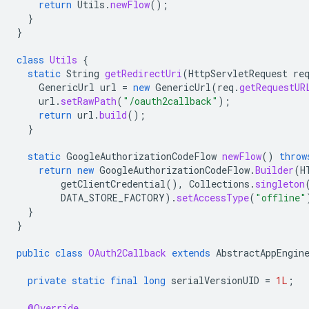
return
Utils
.
newFlow
();
}
}
class
Utils
{
static
String
getRedirectUri
(
HttpServletRequest
re
GenericUrl
url
=
new
GenericUrl
(
req
.
getRequestUR
url
.
setRawPath
(
"/oauth2callback"
);
return
url
.
build
();
}
static
GoogleAuthorizationCodeFlow
newFlow
()
throw
return
new
GoogleAuthorizationCodeFlow
.
Builder
(
H
getClientCredential
(),
Collections
.
singleton
DATA_STORE_FACTORY
).
setAccessType
(
"offline"
}
}
public
class
OAuth2Callback
extends
AbstractAppEngin
private
static
final
long
serialVersionUID
=
1L
;
@Override