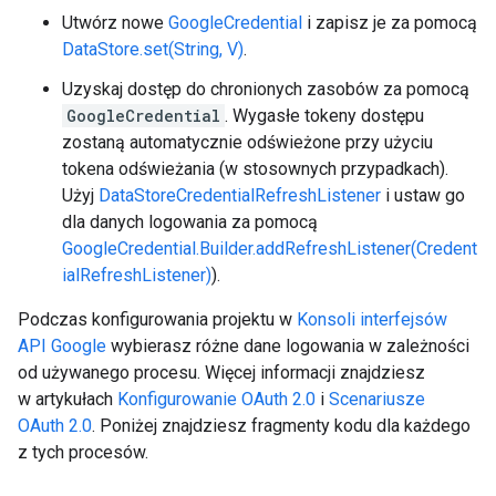
Utwórz nowe
GoogleCredential
i zapisz je za pomocą
DataStore.set(String, V)
.
Uzyskaj dostęp do chronionych zasobów za pomocą
GoogleCredential
. Wygasłe tokeny dostępu
zostaną automatycznie odświeżone przy użyciu
tokena odświeżania (w stosownych przypadkach).
Użyj
DataStoreCredentialRefreshListener
i ustaw go
dla danych logowania za pomocą
GoogleCredential.Builder.addRefreshListener(Credent
ialRefreshListener)
).
Podczas konfigurowania projektu w
Konsoli interfejsów
API Google
wybierasz różne dane logowania w zależności
od używanego procesu. Więcej informacji znajdziesz
w artykułach
Konfigurowanie OAuth 2.0
i
Scenariusze
OAuth 2.0
. Poniżej znajdziesz fragmenty kodu dla każdego
z tych procesów.