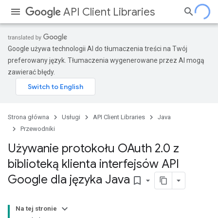
API Client Libraries
Google używa technologii AI do tłumaczenia treści na Twój
preferowany język. Tłumaczenia wygenerowane przez AI mogą
zawierać błędy.
Strona główna
Usługi
API Client Libraries
Java
Przewodniki
Używanie protokołu OAuth 2
.
0 z
biblioteką klienta interfejsów API
Google dla języka Java
bookmark_border
Na tej stronie