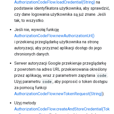
AuthorizationCodeFlow.loadCredential(String)
na
podstawie identyfikatora użytkownika, aby sprawdzić,
czy dane logowania użytkownika są już znane. Jeśli
tak, to wszystko.
Jeśli nie, wywołaj funkcję
AuthorizationCodeFlow.newAuthorizationUrl()
i przekieruj przeglądarkę użytkownika na stronę
autoryzacji, aby przyznać aplikacji dostęp do jego
chronionych danych.
Serwer autoryzacji Google przekieruje przeglądarkę
z powrotem na adres URL przekierowania określony
przez aplikację, wraz z parametrem zapytania
code
.
Użyj parametru
code
, aby poprosić o token dostępu
za pomocą funkcji
AuthorizationCodeFlow.newTokenRequest(String)
).
Użyj metody
AuthorizationCodeFlow.createAndStoreCredential(Tok