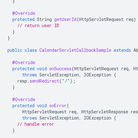
}
@Override
protected
String
getUserId
(
HttpServletRequest
req
)
// return user ID
}
}
public
class
CalendarServletCallbackSample
extends
A
@Override
protected
void
onSuccess
(
HttpServletRequest
req
,
H
throws
ServletException
,
IOException
{
resp
.
sendRedirect
(
"/"
);
}
@Override
protected
void
onError
(
HttpServletRequest
req
,
HttpServletResponse
res
throws
ServletException
,
IOException
{
// handle error
}