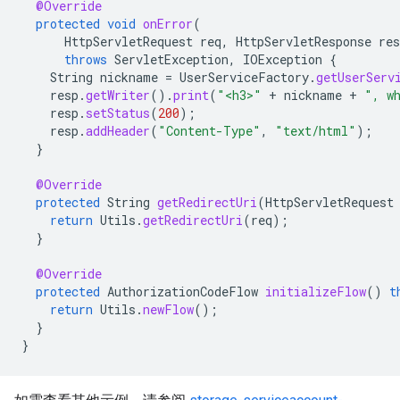
@Override
protected
void
onError
(
HttpServletRequest
req
,
HttpServletResponse
res
throws
ServletException
,
IOException
{
String
nickname
=
UserServiceFactory
.
getUserServ
resp
.
getWriter
().
print
(
"<h3>"
+
nickname
+
", w
resp
.
setStatus
(
200
);
resp
.
addHeader
(
"Content-Type"
,
"text/html"
);
}
@Override
protected
String
getRedirectUri
(
HttpServletRequest
return
Utils
.
getRedirectUri
(
req
);
}
@Override
protected
AuthorizationCodeFlow
initializeFlow
()
t
return
Utils
.
newFlow
();
}
}