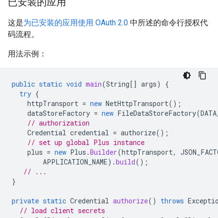
已安装的应用
这是
为已安装的应用使用 OAuth 2.0
中所述的命令行授权代
码流程。
用法示例：
public
static
void
main
(
String
[]
args
)
{
try
{
httpTransport
=
new
NetHttpTransport
();
dataStoreFactory
=
new
FileDataStoreFactory
(
DATA
// authorization
Credential
credential
=
authorize
();
// set up global Plus instance
plus
=
new
Plus
.
Builder
(
httpTransport
,
JSON_FACT
APPLICATION_NAME
).
build
();
// ...
}
private
static
Credential
authorize
()
throws
Excepti
// load client secrets