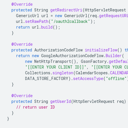
@Override
protected
String
getRedirectUri
(
HttpServletRequest
GenericUrl
url
=
new
GenericUrl
(
req
.
getRequestUR
url
.
setRawPath
(
"/oauth2callback"
);
return
url
.
build
();
}
@Override
protected
AuthorizationCodeFlow
initializeFlow
()
t
return
new
GoogleAuthorizationCodeFlow
.
Builder
(
new
NetHttpTransport
(),
GsonFactory
.
getDefau
"[[ENTER YOUR CLIENT ID]]"
,
"[[ENTER YOUR C
Collections
.
singleton
(
CalendarScopes
.
CALENDA
DATA_STORE_FACTORY
).
setAccessType
(
"offline"
}
@Override
protected
String
getUserId
(
HttpServletRequest
req
)
// return user ID
}
}