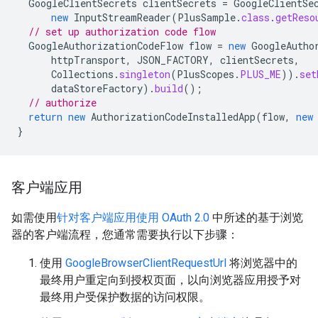
GoogleClientSecrets
clientSecrets
=
GoogleClientSe
new
InputStreamReader
(
PlusSample
.
class
.
getReso
// set up authorization code flow
GoogleAuthorizationCodeFlow
flow
=
new
GoogleAutho
httpTransport
,
JSON_FACTORY
,
clientSecrets
,
Collections
.
singleton
(
PlusScopes
.
PLUS_ME
)).
set
dataStoreFactory
).
build
();
// authorize
return
new
AuthorizationCodeInstalledApp
(
flow
,
new
}
客户端应用
如需使用
针对客户端应用使用 OAuth 2.0
中所述的基于浏览
器的客户端流程，您通常需要执行以下步骤：
使用
GoogleBrowserClientRequestUrl
将浏览器中的
最终用户重定向到授权页面，以向浏览器应用授予对
最终用户受保护数据的访问权限。