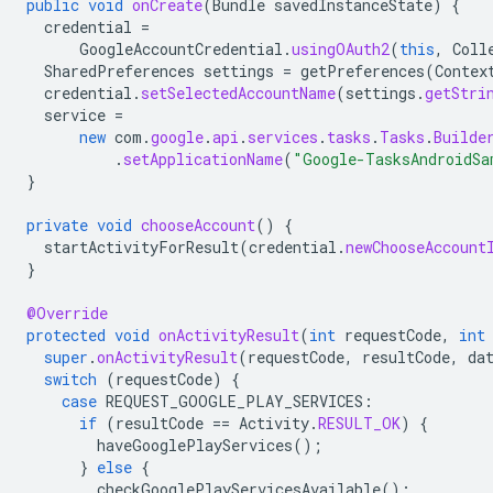
public
void
onCreate
(
Bundle
savedInstanceState
)
{
credential
=
GoogleAccountCredential
.
usingOAuth2
(
this
,
Coll
SharedPreferences
settings
=
getPreferences
(
Contex
credential
.
setSelectedAccountName
(
settings
.
getStri
service
=
new
com
.
google
.
api
.
services
.
tasks
.
Tasks
.
Builde
.
setApplicationName
(
"Google-TasksAndroidSa
}
private
void
chooseAccount
()
{
startActivityForResult
(
credential
.
newChooseAccount
}
@Override
protected
void
onActivityResult
(
int
requestCode
,
int
super
.
onActivityResult
(
requestCode
,
resultCode
,
da
switch
(
requestCode
)
{
case
REQUEST_GOOGLE_PLAY_SERVICES
:
if
(
resultCode
==
Activity
.
RESULT_OK
)
{
haveGooglePlayServices
();
}
else
{
checkGooglePlayServicesAvailable
();