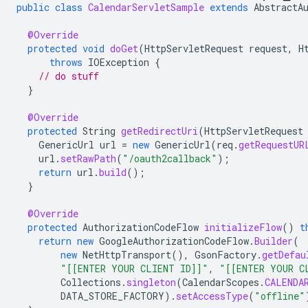
public
class
CalendarServletSample
extends
AbstractA
@Override
protected
void
doGet
(
HttpServletRequest
request
,
H
throws
IOException
{
// do stuff
}
@Override
protected
String
getRedirectUri
(
HttpServletRequest
GenericUrl
url
=
new
GenericUrl
(
req
.
getRequestUR
url
.
setRawPath
(
"/oauth2callback"
);
return
url
.
build
();
}
@Override
protected
AuthorizationCodeFlow
initializeFlow
()
t
return
new
GoogleAuthorizationCodeFlow
.
Builder
(
new
NetHttpTransport
(),
GsonFactory
.
getDefau
"[[ENTER YOUR CLIENT ID]]"
,
"[[ENTER YOUR C
Collections
.
singleton
(
CalendarScopes
.
CALENDA
DATA_STORE_FACTORY
).
setAccessType
(
"offline"