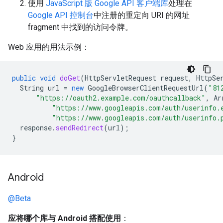
使用
JavaScript 版 Google API 客户端库
处理在
Google API 控制台
中注册的重定向 URI 的网址
fragment 中找到的访问令牌。
Web 应用的用法示例：
public
void
doGet
(
HttpServletRequest
request
,
HttpSe
String
url
=
new
GoogleBrowserClientRequestUrl
(
"81
"https://oauth2.example.com/oauthcallback"
,
Ar
"https://www.googleapis.com/auth/userinfo.
"https://www.googleapis.com/auth/userinfo.
response
.
sendRedirect
(
url
);
}
Android
@Beta
应将哪个库与 Android 搭配使用
：