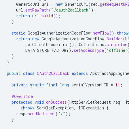
GenericUrl
url
=
new
GenericUrl
(
req
.
getRequestUR
url
.
setRawPath
(
"/oauth2callback"
);
return
url
.
build
();
}
static
GoogleAuthorizationCodeFlow
newFlow
()
throw
return
new
GoogleAuthorizationCodeFlow
.
Builder
(
H
getClientCredential
(),
Collections
.
singleton
DATA_STORE_FACTORY
).
setAccessType
(
"offline"
}
}
public
class
OAuth2Callback
extends
AbstractAppEngin
private
static
final
long
serialVersionUID
=
1L
;
@Override
protected
void
onSuccess
(
HttpServletRequest
req
,
H
throws
ServletException
,
IOException
{
resp
.
sendRedirect
(
"/"
);
}