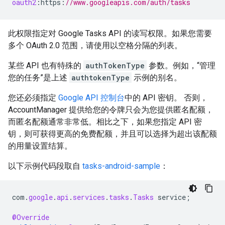
oauth2
:
https
:
//www.googleapis.com/auth/tasks
此权限指定对 Google Tasks API 的读写权限。如果您需要
多个 OAuth 2.0 范围，请使用以空格分隔的列表。
某些 API 也有特殊的
authTokenType
参数。例如，“管理
您的任务”是上述
authtokenType
示例的别名。
您还必须指定
Google API 控制台
中的 API 密钥。 否则，
AccountManager 提供给您的令牌只会为您提供匿名配额，
而匿名配额通常非常低。相比之下，如果您指定 API 密
钥，则可获得更高的免费配额，并且可以选择为超出该配额
的用量设置结算。
以下示例代码段取自
tasks-android-sample
：
com
.
google
.
api
.
services
.
tasks
.
Tasks
service
;
@Override