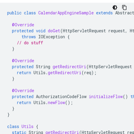
public
class
CalendarAppEngineSample
extends
Abstrac
@Override
protected
void
doGet
(
HttpServletRequest
request
,
H
throws
IOException
{
// do stuff
}
@Override
protected
String
getRedirectUri
(
HttpServletRequest
return
Utils
.
getRedirectUri
(
req
);
}
@Override
protected
AuthorizationCodeFlow
initializeFlow
()
t
return
Utils
.
newFlow
();
}
}
class
Utils
{
static
String
getRedirectUri
(
HttpServletRequest
re