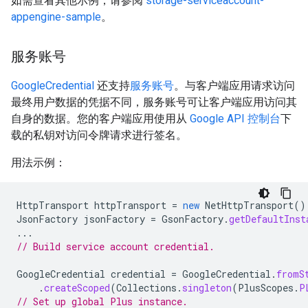
如需查看其他示例，请参阅
storage-serviceaccount-
appengine-sample
。
服务账号
GoogleCredential
还支持
服务账号
。与客户端应用请求访问
最终用户数据的凭据不同，服务账号可让客户端应用访问其
自身的数据。您的客户端应用使用从
Google API 控制台
下
载的私钥对访问令牌请求进行签名。
用法示例：
HttpTransport
httpTransport
=
new
NetHttpTransport
()
JsonFactory
jsonFactory
=
GsonFactory
.
getDefaultInst
...
// Build service account credential.
GoogleCredential
credential
=
GoogleCredential
.
fromS
.
createScoped
(
Collections
.
singleton
(
PlusScopes
.
P
// Set up global Plus instance.