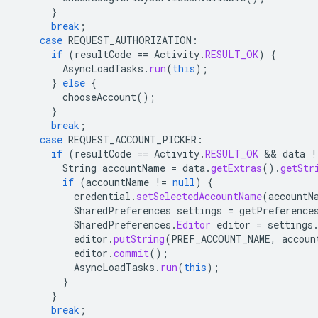
}
break
;
case
REQUEST_AUTHORIZATION
:
if
(
resultCode
==
Activity
.
RESULT_OK
)
{
AsyncLoadTasks
.
run
(
this
);
}
else
{
chooseAccount
();
}
break
;
case
REQUEST_ACCOUNT_PICKER
:
if
(
resultCode
==
Activity
.
RESULT_OK
&&
data
!
String
accountName
=
data
.
getExtras
().
getStr
if
(
accountName
!=
null
)
{
credential
.
setSelectedAccountName
(
accountN
SharedPreferences
settings
=
getPreference
SharedPreferences
.
Editor
editor
=
settings
editor
.
putString
(
PREF_ACCOUNT_NAME
,
accoun
editor
.
commit
();
AsyncLoadTasks
.
run
(
this
);
}
}
break
;