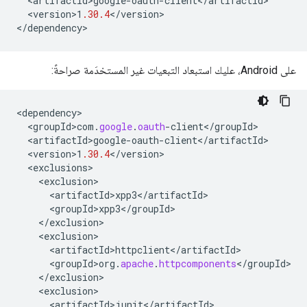
<
artifactId>google
-
oauth
-
client
<
/
artifactId
<
version>1
.30.4
<
/
version
>

<
/
dependency
>
على Android، عليك استبعاد التبعيات غير المستخدَمة صراحةً:
<
dependency
<
groupId>com
.
google
.
oauth
-
client
<
/
groupId
<
artifactId>google
-
oauth
-
client
<
/
artifactId
<
version>1
.30.4
<
/
version
<
exclusions
<
exclusion
<
artifactId>xpp3
<
/
artifactId
<
groupId>xpp3
<
/
groupId
<
/
exclusion
<
exclusion
<
artifactId>httpclient
<
/
artifactId
<
groupId>org
.
apache
.
httpcomponents
<
/
groupId
<
/
exclusion
<
exclusion
<
artifactId>junit
<
/
artifactId