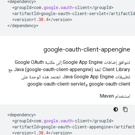
<
dependency
<
groupId>com
.
google
.
oauth
-
client
<
/
groupId
<
artifactId>google
-
oauth
-
client
-
servlet
<
/
artifactId
<
version>1
.30.4
<
/
version
>

<
/
dependency
>
google-oauth-client-appengine
تتوافق إضافات Google App Engine إلى مكتبة Google OAuth
Client Library للغة Java (google-oauth-client-appengine) مع
تطبيقات Java Google App Engine. تعتمد هذه الوحدة على
google-oauth-client وgoogle-oauth-client-servlet.
استخدام Maven:
<
dependency
<
groupId>com
.
google
.
oauth
-
client
<
/
groupId
<
artifactId>google
-
oauth
-
client
-
appengine
<
/
artifact
<
version>1
.30.4
<
/
version
>
