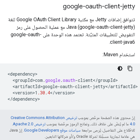
google-oauth-client-jetty
تتوافق إضافات Jetty مع مكتبة Google OAuth Client Library للغة
Java (google-oauth-client-jetty) مع عملية الحصول على رمز
التفويض للتطبيقات المثبَّتة. تعتمد هذه الوحدة على google-oauth-
client-java6.
استخدام Maven:
<
dependency
<
groupId>com
.
google
.
oauth
-
client
<
/
groupId
<
artifactId>google
-
oauth
-
client
-
jetty
<
/
artifactId
<
version>1
.30.4
<
/
version
>

<
/
dependency
>
إنّ محتوى هذه الصفحة مرخّص بموجب
ترخيص Creative Commons Attribution
4.0‏
ما لم يُنصّ على خلاف ذلك، ونماذج الرموز مرخّصة بموجب
ترخيص Apache 2.0‏
.
للاطّلاع على التفاصيل، يُرجى مراجعة
سياسات موقع Google Developers‏
. إنّ Java
هي علامة تجارية مسجَّلة لشركة Oracle و/أو شركائها التابعين.