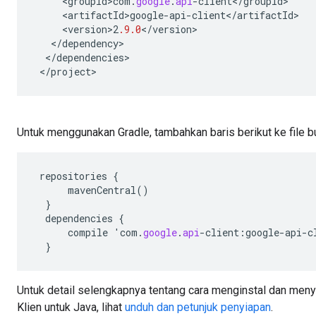
<
groupId>com
.
google
.
api
-
client
<
/
groupId
<
artifactId>google
-
api
-
client
<
/
artifactId
<
version>2
.9.0
<
/
version
<
/
dependency
<
/
dependencies
<
/
project
>
Untuk menggunakan Gradle, tambahkan baris berikut ke file bu
repositories
{
mavenCentral
()
}
dependencies
{
compile
'
com
.
google
.
api
-
client
:
google
-
api
-
c
}
Untuk detail selengkapnya tentang cara menginstal dan meny
Klien untuk Java, lihat
unduh dan petunjuk penyiapan
.