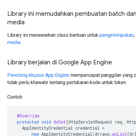
Library ini memudahkan pembuatan batch da
media
Library ini menawarkan class bantuan untuk
pengelompokan
,
media
.
Library berjalan di Google App Engine
Penolong khusus App Engine
mempercepat panggilan yang di
tidak perlu khawatir tentang pertukaran kode untuk token.
Contoh:
@Override
protected
void
doGet
(
HttpServletRequest
req
,
Htt
AppIdentityCredential
credential
=
new
AppIdentityCredential
(
Arrays
.
asList
(
Ur