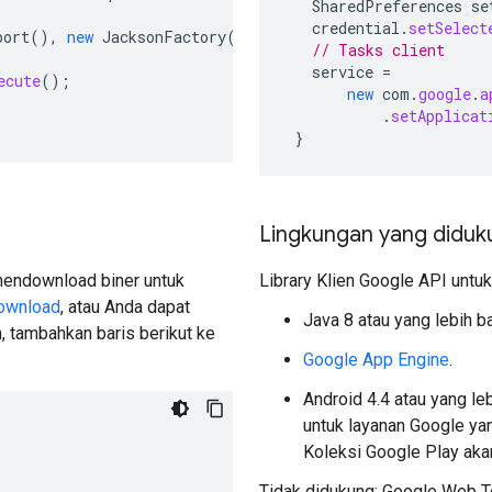
SharedPreferences
se
credential
.
setSelect
port
(),
new
JacksonFactory
(),
credential
)
// Tasks client
service
=
ecute
();
new
com
.
google
.
a
.
setApplicat
}
Lingkungan yang diduk
mendownload biner untuk
Library Klien Google API untu
ownload
, atau Anda dapat
Java 8 atau yang lebih ba
tambahkan baris berikut ke
Google App Engine
.
Android 4.4 atau yang lebi
untuk layanan Google yang
Koleksi Google Play aka
Tidak didukung: Google Web To