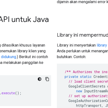
dijamin akan mengalami error 
API untuk Java
Library ini mempermud
 dihasilkan khusus layanan
Library ini menyertakan
library
enemukan library klien yang
Anda perlukan untuk menangan
 didukung
.) Berikut ini contoh
butuhkan. Contoh:
na melakukan panggilan ke
/** Authorizes the ins
private
static
Credent
// load client secre
GoogleClientSecrets
new
InputStreamR
.
execute
();
// set up authorizat
GoogleAuthorizationC
httpTransport
,
J