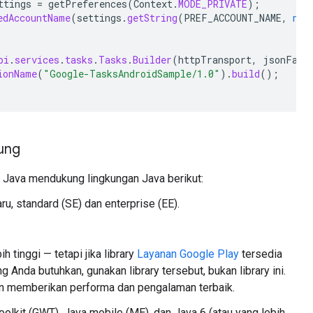
ttings
=
getPreferences
(
Context
.
MODE_PRIVATE
);
edAccountName
(
settings
.
getString
(
PREF_ACCOUNT_NAME
,
nul
pi
.
services
.
tasks
.
Tasks
.
Builder
(
httpTransport
,
jsonFact
ionName
(
"Google-TasksAndroidSample/1.0"
).
build
();
ung
k Java mendukung lingkungan Java berikut:
ru, standard (SE) dan enterprise (EE).
h tinggi — tetapi jika library
Layanan Google Play
tersedia
 Anda butuhkan, gunakan library tersebut, bukan library ini.
n memberikan performa dan pengalaman terbaik.
olkit (GWT), Java mobile (ME), dan Java 6 (atau yang lebih