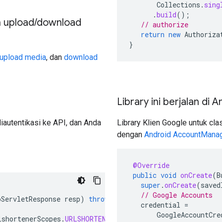
Collections
.
sing
.
build
();
n upload/download
// authorize
return
new
Authoriza
}
upload media
, dan
download
Library ini berjalan di 
autentikasi ke API, dan Anda
Library Klien Google untuk cla
dengan
Android AccountMana
@Override
public
void
onCreate
(
B
super
.
onCreate
(
saved
// Google Accounts
pServletResponse
resp
)
throws
IOException
{
credential
=
GoogleAccountCre
lshortenerScopes
.
URLSHORTENER
));