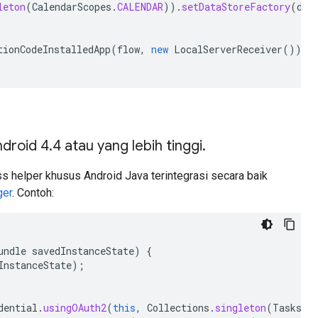
leton
(
CalendarScopes
.
CALENDAR
)).
setDataStoreFactory
(
dat
tionCodeInstalledApp
(
flow
,
new
LocalServerReceiver
()).
a
Android 4.4 atau yang lebih tinggi.
ss helper khusus Android Java terintegrasi secara baik
ger
. Contoh:
undle
savedInstanceState
)
{
InstanceState
);
dential
.
usingOAuth2
(
this
,
Collections
.
singleton
(
TasksSc