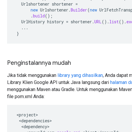
Urlshortener
shortener
=
new
Urlshortener
.
Builder
(
new
UrlFetchTrans
.
build
();
UrlHistory
history
=
shortener
.
URL
().
list
().
ex
...
}
Penginstalannya mudah
Jika tidak menggunakan
library yang dihasilkan
, Anda dapat 
Library Klien Google API untuk Java langsung dari
halaman d
menggunakan Maven atau Gradle. Untuk menggunakan Maven, 
file pom.xml Anda:
<
project
<
dependencies
<
dependency