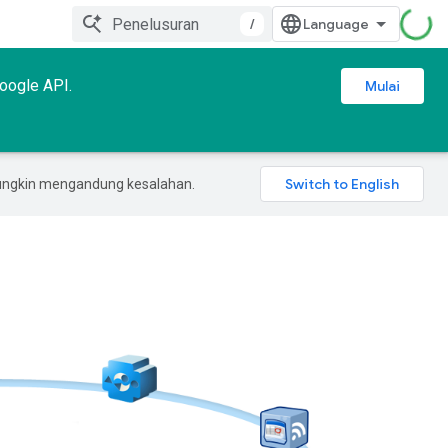
/
Google API.
Mulai
mungkin mengandung kesalahan.