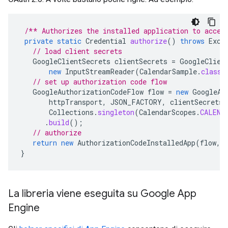
/** Authorizes the installed application to acces
private
static
Credential
authorize
()
throws
Exce
// load client secrets
GoogleClientSecrets
clientSecrets
=
GoogleClien
new
InputStreamReader
(
CalendarSample
.
class
.
// set up authorization code flow
GoogleAuthorizationCodeFlow
flow
=
new
GoogleAu
httpTransport
,
JSON_FACTORY
,
clientSecrets
,
Collections
.
singleton
(
CalendarScopes
.
CALEND
.
build
();
// authorize
return
new
AuthorizationCodeInstalledApp
(
flow
,
}
La libreria viene eseguita su Google App
Engine