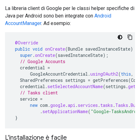
La libreria client di Google per le classi helper specifiche di
Java per Android sono ben integrate con
Android
AccountManager
. Ad esempio:
@Override
public
void
onCreate
(
Bundle
savedInstanceState
)
{
super
.
onCreate
(
savedInstanceState
);
// Google Accounts
credential
=
GoogleAccountCredential
.
usingOAuth2
(
this
,
C
SharedPreferences
settings
=
getPreferences
(
Con
credential
.
setSelectedAccountName
(
settings
.
getS
// Tasks client
service
=
new
com
.
google
.
api
.
services
.
tasks
.
Tasks
.
Bui
.
setApplicationName
(
"Google-TasksAndroi
}
L'installazione è facile