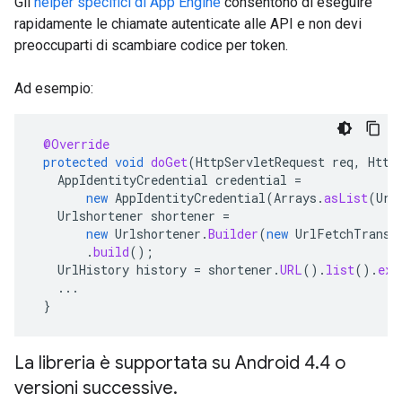
Gli
helper specifici di App Engine
consentono di eseguire
rapidamente le chiamate autenticate alle API e non devi
preoccuparti di scambiare codice per token.
Ad esempio:
@Override
protected
void
doGet
(
HttpServletRequest
req
,
Http
AppIdentityCredential
credential
=
new
AppIdentityCredential
(
Arrays
.
asList
(
Url
Urlshortener
shortener
=
new
Urlshortener
.
Builder
(
new
UrlFetchTransp
.
build
();
UrlHistory
history
=
shortener
.
URL
().
list
().
exe
...
}
La libreria è supportata su Android 4.4 o
versioni successive.