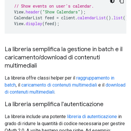
// Show events on user's calendar.
View
.
header
(
"Show Calendars"
);
CalendarList
feed
=
client
.
calendarList
().
list
().
View
.
display
(
feed
);
La libreria semplifica la gestione in batch e il
caricamento/download di contenuti
multimediali
La libreria offre classi helper per il
raggruppamento in
batch
, il
caricamento di contenuti multimediali
e il
download
di contenuti multimediali
.
La libreria semplifica l'autenticazione
La libreria include una potente
libreria di autenticazione
in
grado di ridurre la quantità di codice necessaria per gestire
OAuth 2.0. A volte bastano poche righe. Ad esempio: