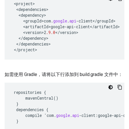
<
project
<
dependencies
<
dependency
<
groupId>com
.
google
.
api
-
client
<
/
groupId
<
artifactId>google
-
api
-
client
<
/
artifactId
<
version>2
.9.0
<
/
version
<
/
dependency
<
/
dependencies
<
/
project
>
如需使用 Gradle，请将以下行添加到 build.gradle 文件中：
repositories
{
mavenCentral
()
}
dependencies
{
compile
'
com
.
google
.
api
-
client
:
google
-
api
-
cl
}