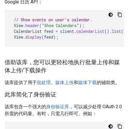
Google 日历 API：
// Show events on user's calendar.
View
.
header
(
"Show Calendars"
);
CalendarList
feed
=
client
.
calendarList
().
list
().
View
.
display
(
feed
);
借助该库，您可以更轻松地执行批量上传和媒
体上传/下载操作
该库提供了用于
批处理
、
媒体上传
和
媒体下载
的辅助类。
此库简化了身份验证
该库包含一个强大的
身份验证库
，可以减少处理 OAuth 2.0
所需的代码量。有时，只需几行即可。例如：