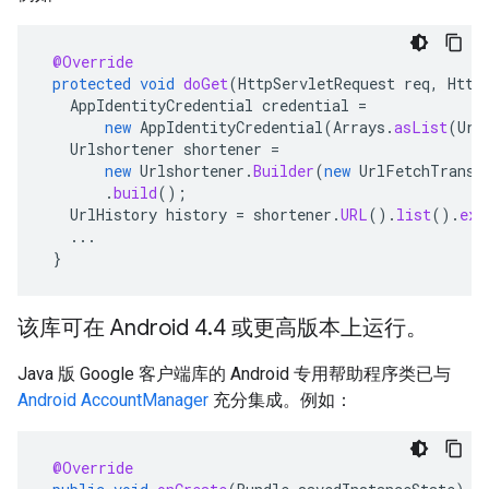
@Override
protected
void
doGet
(
HttpServletRequest
req
,
Http
AppIdentityCredential
credential
=
new
AppIdentityCredential
(
Arrays
.
asList
(
Url
Urlshortener
shortener
=
new
Urlshortener
.
Builder
(
new
UrlFetchTransp
.
build
();
UrlHistory
history
=
shortener
.
URL
().
list
().
exe
...
}
该库可在 Android 4.4 或更高版本上运行。
Java 版 Google 客户端库的 Android 专用帮助程序类已与
Android AccountManager
充分集成。例如：
@Override