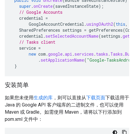
public
void
onCreate
(
Bundle
savedInstanceState
)
{
super
.
onCreate
(
savedInstanceState
);
// Google Accounts
credential
=
GoogleAccountCredential
.
usingOAuth2
(
this
,
C
SharedPreferences
settings
=
getPreferences
(
Con
credential
.
setSelectedAccountName
(
settings
.
getS
// Tasks client
service
=
new
com
.
google
.
api
.
services
.
tasks
.
Tasks
.
Bui
.
setApplicationName
(
"Google-TasksAndroi
}
安装简单
如果您未使用
生成的库
，则可以直接从
下载页面
下载适用于
Java 的 Google API 客户端库的二进制文件，也可以使用
Maven 或 Gradle。如需使用 Maven，请将以下行添加到
pom.xml 文件中：