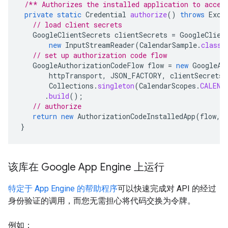
/** Authorizes the installed application to acces
private
static
Credential
authorize
()
throws
Exce
// load client secrets
GoogleClientSecrets
clientSecrets
=
GoogleClien
new
InputStreamReader
(
CalendarSample
.
class
.
// set up authorization code flow
GoogleAuthorizationCodeFlow
flow
=
new
GoogleAu
httpTransport
,
JSON_FACTORY
,
clientSecrets
,
Collections
.
singleton
(
CalendarScopes
.
CALEND
.
build
();
// authorize
return
new
AuthorizationCodeInstalledApp
(
flow
,
}
该库在 Google App Engine 上运行
特定于 App Engine 的帮助程序
可以快速完成对 API 的经过
身份验证的调用，而您无需担心将代码交换为令牌。
例如：