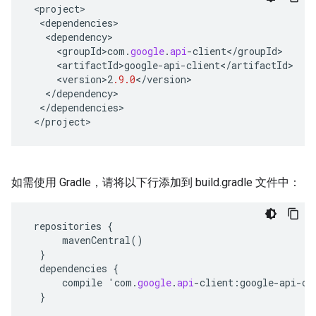
<
project
<
dependencies
<
dependency
<
groupId>com
.
google
.
api
-
client
<
/
groupId
<
artifactId>google
-
api
-
client
<
/
artifactId
<
version>2
.9.0
<
/
version
<
/
dependency
<
/
dependencies
<
/
project
>
如需使用 Gradle，请将以下行添加到 build.gradle 文件中：
repositories
{
mavenCentral
()
}
dependencies
{
compile
'
com
.
google
.
api
-
client
:
google
-
api
-
cl
}