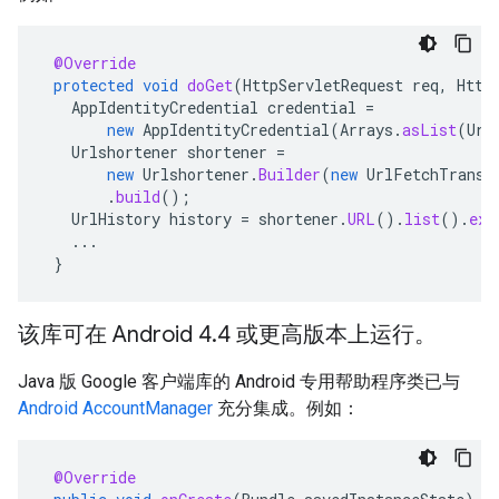
@Override
protected
void
doGet
(
HttpServletRequest
req
,
Http
AppIdentityCredential
credential
=
new
AppIdentityCredential
(
Arrays
.
asList
(
Url
Urlshortener
shortener
=
new
Urlshortener
.
Builder
(
new
UrlFetchTransp
.
build
();
UrlHistory
history
=
shortener
.
URL
().
list
().
exe
...
}
该库可在 Android 4.4 或更高版本上运行。
Java 版 Google 客户端库的 Android 专用帮助程序类已与
Android AccountManager
充分集成。例如：
@Override