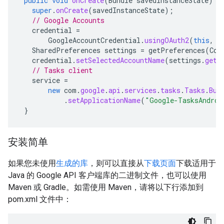
public
void
onCreate
(
Bundle
savedInstanceState
)
{
super
.
onCreate
(
savedInstanceState
);
// Google Accounts
credential
=
GoogleAccountCredential
.
usingOAuth2
(
this
,
C
SharedPreferences
settings
=
getPreferences
(
Con
credential
.
setSelectedAccountName
(
settings
.
getS
// Tasks client
service
=
new
com
.
google
.
api
.
services
.
tasks
.
Tasks
.
Bui
.
setApplicationName
(
"Google-TasksAndroi
}
安装简单
如果您未使用
生成的库
，则可以直接从
下载页面
下载适用于
Java 的 Google API 客户端库的二进制文件，也可以使用
Maven 或 Gradle。如需使用 Maven，请将以下行添加到
pom.xml 文件中：