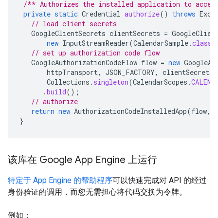
/** Authorizes the installed application to acces
private
static
Credential
authorize
()
throws
Exce
// load client secrets
GoogleClientSecrets
clientSecrets
=
GoogleClien
new
InputStreamReader
(
CalendarSample
.
class
.
// set up authorization code flow
GoogleAuthorizationCodeFlow
flow
=
new
GoogleAu
httpTransport
,
JSON_FACTORY
,
clientSecrets
,
Collections
.
singleton
(
CalendarScopes
.
CALEND
.
build
();
// authorize
return
new
AuthorizationCodeInstalledApp
(
flow
,
}
该库在 Google App Engine 上运行
特定于 App Engine 的帮助程序
可以快速完成对 API 的经过
身份验证的调用，而您无需担心将代码交换为令牌。
例如：