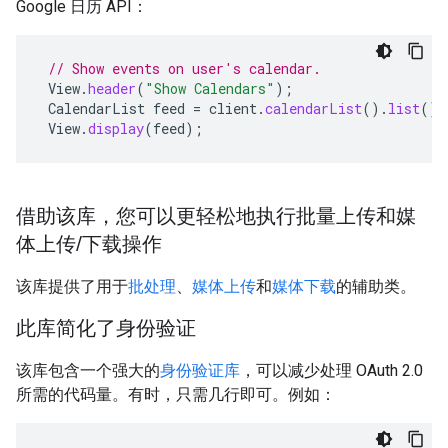
Google 日历 API：
// Show events on user's calendar.
View
.
header
(
"Show Calendars"
);
CalendarList
feed
=
client
.
calendarList
().
list
().
View
.
display
(
feed
);
借助该库，您可以更轻松地执行批量上传和媒
体上传/下载操作
该库提供了用于
批处理
、
媒体上传
和
媒体下载
的辅助类。
此库简化了身份验证
该库包含一个强大的
身份验证库
，可以减少处理 OAuth 2.0
所需的代码量。有时，只需几行即可。例如：