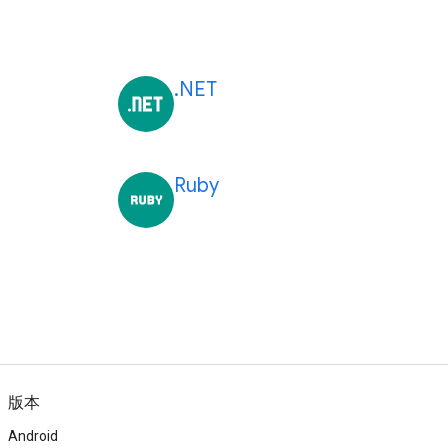
.NET
Ruby
版本
Android