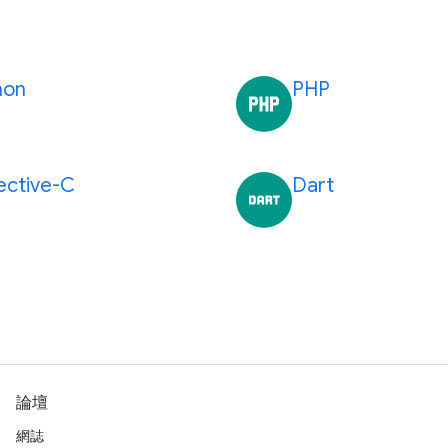
hon
PHP
ective-C
Dart
論壇
網誌