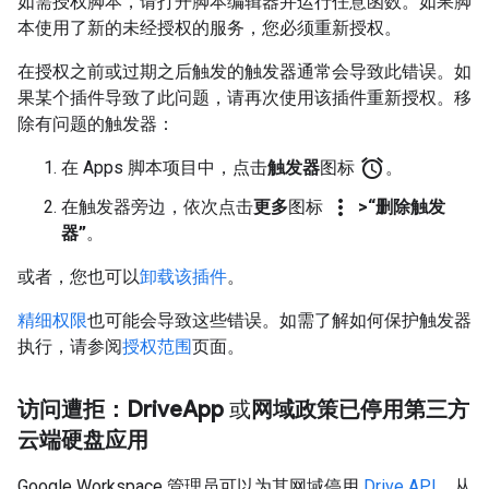
如需授权脚本，请打开脚本编辑器并运行任意函数。如果脚
本使用了新的未经授权的服务，您必须重新授权。
在授权之前或过期之后触发的触发器通常会导致此错误。如
果某个插件导致了此问题，请再次使用该插件重新授权。移
除有问题的触发器：
alarm
在 Apps 脚本项目中，点击
触发器
图标
。
more_vert
在触发器旁边，依次点击
更多
图标
>“删除触发
器”
。
或者，您也可以
卸载该插件
。
精细权限
也可能会导致这些错误。如需了解如何保护触发器
执行，请参阅
授权范围
页面。
访问遭拒：Drive
App
或
网域政策已停用第三方
云端硬盘应用
Google Workspace 管理员可以为其网域停用
Drive API
，从