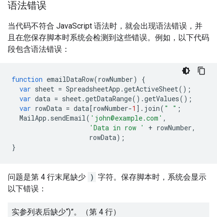
语法错误
当代码不符合 JavaScript 语法时，就会出现语法错误，并
且在您保存脚本时系统会检测到这些错误。例如，以下代码
段包含语法错误：
function
emailDataRow
(
rowNumber
)
{
var
sheet
=
SpreadsheetApp
.
getActiveSheet
();
var
data
=
sheet
.
getDataRange
().
getValues
();
var
rowData
=
data
[
rowNumber
-
1
].
join
(
" "
;
MailApp
.
sendEmail
(
'john@example.com'
,
'Data in row '
+
rowNumber
,
rowData
);
}
问题是第 4 行末尾缺少
)
字符。保存脚本时，系统会显示
以下错误：
实参列表后缺少“)”。（第 4 行）