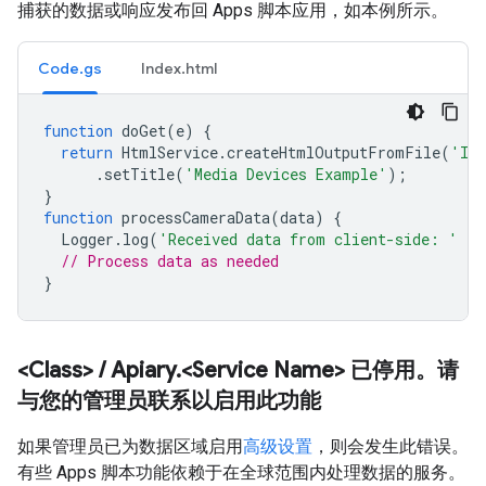
捕获的数据或响应发布回 Apps 脚本应用，如本例所示。
Code.gs
Index.html
function
doGet
(
e
)
{
return
HtmlService
.
createHtmlOutputFromFile
(
'In
.
setTitle
(
'Media Devices Example'
);
}
function
processCameraData
(
data
)
{
Logger
.
log
(
'Received data from client-side: '
+
// Process data as needed
}
<Class>
/
Apiary
.
<Service Name> 已停用。请
与您的管理员联系以启用此功能
如果管理员已为数据区域启用
高级设置
，则会发生此错误。
有些 Apps 脚本功能依赖于在全球范围内处理数据的服务。