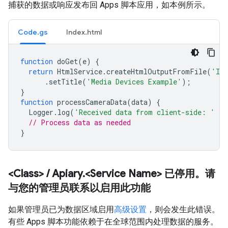
捕获的数据或响应发布回 Apps 脚本应用，如本例所示。
Code.gs
Index.html
function
doGet
(
e
)
{
return
HtmlService
.
createHtmlOutputFromFile
(
'In
.
setTitle
(
'Media Devices Example'
);
}
function
processCameraData
(
data
)
{
Logger
.
log
(
'Received data from client-side: '
+
// Process data as needed
}
<Class>
/
Apiary
.
<Service Name> 已停用。请
与您的管理员联系以启用此功能
如果管理员已为数据区域启用
高级设置
，则会发生此错误。
有些 Apps 脚本功能依赖于在全球范围内处理数据的服务。