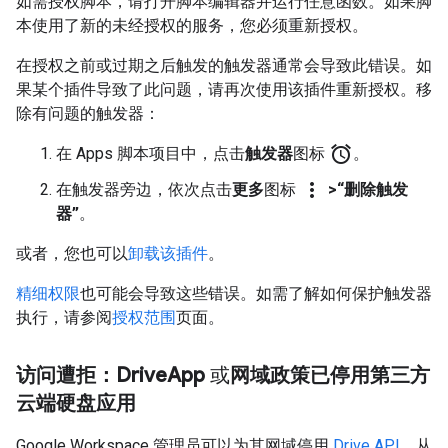
如需授权脚本，请打开脚本编辑器并运行任意函数。如果脚
本使用了新的未经授权的服务，您必须重新授权。
在授权之前或过期之后触发的触发器通常会导致此错误。如
果某个插件导致了此问题，请再次使用该插件重新授权。移
除有问题的触发器：
alarm
在 Apps 脚本项目中，点击
触发器
图标
。
more_vert
在触发器旁边，依次点击
更多
图标
>“删除触发
器”
。
或者，您也可以
卸载该插件
。
精细权限
也可能会导致这些错误。如需了解如何保护触发器
执行，请参阅
授权范围
页面。
访问遭拒：Drive
App
或
网域政策已停用第三方
云端硬盘应用
Google Workspace 管理员可以为其网域停用
Drive API
，从