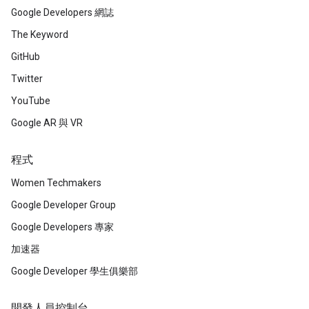
Google Developers 網誌
The Keyword
GitHub
Twitter
YouTube
Google AR 與 VR
程式
Women Techmakers
Google Developer Group
Google Developers 專家
加速器
Google Developer 學生俱樂部
開發人員控制台