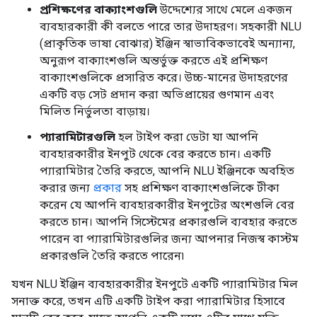
প্রশিক্ষণের বাক্যাংশগুলি
উদ্দেশ্যের সাথে মেলে একজন
ব্যবহারকারী কী বলতে পারে তার উদাহরণ। সহকারী NLU
(প্রাকৃতিক ভাষা বোঝার) ইঞ্জিন স্বাভাবিকভাবেই অন্যান্য,
অনুরূপ বাক্যাংশগুলি অন্তর্ভুক্ত করতে এই প্রশিক্ষণ
বাক্যাংশগুলিকে প্রসারিত করে। উচ্চ-মানের উদাহরণের
একটি বড় সেট প্রদান করা অভিপ্রায়ের গুণমান এবং
মিলিত নির্ভুলতা বাড়ায়।
প্যারামিটারগুলি
হল টাইপ করা ডেটা যা আপনি
ব্যবহারকারীর ইনপুট থেকে বের করতে চান। একটি
প্যারামিটার তৈরি করতে, আপনি NLU ইঞ্জিনকে অবহিত
করার জন্য
প্রকার
সহ প্রশিক্ষণ বাক্যাংশগুলিকে টীকা
করেন যে আপনি ব্যবহারকারীর ইনপুটের অংশগুলি বের
করতে চান। আপনি সিস্টেমের প্রকারগুলি ব্যবহার করতে
পারেন বা প্যারামিটারগুলির জন্য আপনার নিজস্ব কাস্টম
প্রকারগুলি তৈরি করতে পারেন৷
যখন NLU ইঞ্জিন ব্যবহারকারীর ইনপুটে একটি প্যারামিটার মিল
সনাক্ত করে, তখন এটি একটি টাইপ করা প্যারামিটার হিসাবে