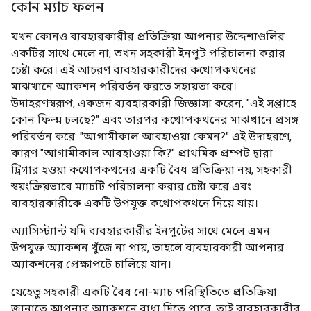
কোন ম্যাচ ফলন
যখন কোনও ব্যবহারকারীর প্রতিক্রিয়া আপনার উদ্দেশ্যগুলির
একটির সাথে মেলে না, তখন সহকারী ইনপুট পরিচালনা করার
চেষ্টা করে। এই আচরণ ব্যবহারকারীদের কথোপকথনের
মাঝখানে অ্যাকশন পরিবর্তন করতে সহায়তা করে।
উদাহরণস্বরূপ, একজন ব্যবহারকারী জিজ্ঞাসা করেন, "এই সপ্তাহে
কোন ফিল্ম চলছে?" এবং তারপর কথোপকথনের মাঝখানে প্রসঙ্গ
পরিবর্তন করে: "আগামীকাল আবহাওয়া কেমন?" এই উদাহরণে,
কারণ "আগামীকাল আবহাওয়া কি?" প্রাথমিক প্রম্পট দ্বারা
ট্রিগার হওয়া কথোপকথনের একটি বৈধ প্রতিক্রিয়া নয়, সহকারী
স্বয়ংক্রিয়ভাবে ম্যাচটি পরিচালনা করার চেষ্টা করে এবং
ব্যবহারকারীকে একটি উপযুক্ত কথোপকথনে নিয়ে যায়।
অ্যাসিস্ট্যান্ট যদি ব্যবহারকারীর ইনপুটের সাথে মেলে এমন
উপযুক্ত অ্যাকশন খুঁজে না পায়, তাহলে ব্যবহারকারী আপনার
অ্যাকশনের প্রেক্ষাপটে চালিয়ে যান।
যেহেতু সহকারী একটি বৈধ নো-ম্যাচ পরিস্থিতিতে প্রতিক্রিয়া
জানাতে আপনার অ্যাকশনে বাধা দিতে পারে, তাই ব্যবহারকারীর