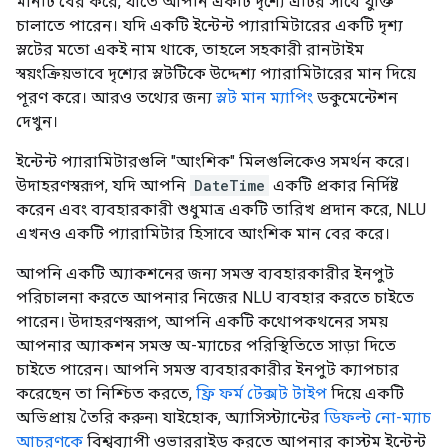
মানটি বের করে, যাতে আপনি একটি দৃশ্যে এটির সাথে যুক্তি
চালাতে পারেন। যদি একটি ইন্টেন্ট প্যারামিটারের একটি দৃশ্য
স্লটের মতো একই নাম থাকে, তাহলে সহকারী রানটাইম
স্বয়ংক্রিয়ভাবে দৃশ্যের স্লটটিকে উদ্দেশ্য প্যারামিটারের মান দিয়ে
পূরণ করে। আরও তথ্যের জন্য
স্লট মান ম্যাপিং
ডকুমেন্টেশন
দেখুন।
ইন্টেন্ট প্যারামিটারগুলি "আংশিক" মিলগুলিকেও সমর্থন করে।
উদাহরণস্বরূপ, যদি আপনি
DateTime
একটি প্রকার নির্দিষ্ট
করেন এবং ব্যবহারকারী শুধুমাত্র একটি তারিখ প্রদান করে, NLU
এখনও একটি প্যারামিটার হিসাবে আংশিক মান বের করে।
আপনি একটি অ্যাকশনের জন্য সমস্ত ব্যবহারকারীর ইনপুট
পরিচালনা করতে আপনার নিজের NLU ব্যবহার করতে চাইতে
পারেন। উদাহরণস্বরূপ, আপনি একটি কথোপকথনের সময়
আপনার অ্যাকশন সমস্ত অ-ম্যাচের পরিস্থিতিতে সাড়া দিতে
চাইতে পারেন। আপনি সমস্ত ব্যবহারকারীর ইনপুট ক্যাপচার
করেছেন তা নিশ্চিত করতে,
ফ্রি ফর্ম টেক্সট টাইপ
দিয়ে একটি
অভিপ্রায় তৈরি করুন৷ যাইহোক, অ্যাসিস্ট্যান্টের
ডিফল্ট নো-ম্যাচ
আচরণকে
বিশ্বব্যাপী ওভাররাইড করতে আপনার কাস্টম ইন্টেন্ট