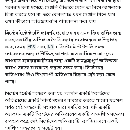
ইনপুট প্রদান করে না। যেহেতু এই ইন্টেন্টগুলি অ্যাসিস্ট্যান্ট দ্বারা
সরবরাহ করা হয়েছে, সেগুলি কীভাবে মেলে তা নিয়ে আপনাকে
চিন্তা করতে হবে না, তবে কেবলমাত্র যখন সেগুলি মিলে যায়
তখন কীভাবে অভিপ্রায়গুলি পরিচালনা করা যায়।
সিস্টেম ইন্টেন্টগুলি প্রায়শই প্রয়োজন হয় এমন ক্রিয়াগুলির জন্য
ব্যবহারকারীর অভিপ্রায় তৈরি করার প্রয়োজনকে প্রতিস্থাপন
করে, যেমন
YES
এবং
NO
। সিস্টেম ইন্টেন্টগুলি সমস্ত
লোকেলের জন্য প্রশিক্ষিত, আপনাকে একাধিক ভাষা জুড়ে
আপনার ব্যবহারকারীদের জন্য একটি সামঞ্জস্যপূর্ণ অভিজ্ঞতা
আরও সহজে বাস্তবায়ন করতে সক্ষম করে। সিস্টেমের
অভিপ্রায়গুলিও বিশ্বব্যাপী অভিপ্রায় হিসাবে সেট করা যেতে
পারে।
সিস্টেম ইন্টেন্ট সংস্করণ করা হয়. আপনি একটি সিস্টেমের
অভিপ্রায়ের একটি নির্দিষ্ট সংস্করণ ব্যবহার করতে পারেন যতক্ষণ
পর্যন্ত সেই সংস্করণটি সহায়ক দ্বারা সমর্থিত হয়। যদি একটি
অ্যাকশন একটি সিস্টেমের অভিপ্রায়ের একটি অসমর্থিত সংস্করণ
ব্যবহার করে, সেই সিস্টেমের অভিপ্রায়টি স্বয়ংক্রিয়ভাবে একটি
সমর্থিত সংস্করণে আপডেট হয়।