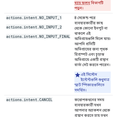
ম্যাচ ফলন
বিভাগটি
পড়ুন।
actions.intent.NO_INPUT_1
8 সেকেন্ড পরে
ব্যবহারকারীর কাছ
actions.intent.NO_INPUT_2
থেকে কোনো ইনপুট না
থাকলে এই
actions.intent.NO_INPUT_FINAL
অভিপ্রায়গুলি মিলে যায়৷
আপনি প্রতিটি
অভিপ্রায়ের জন্য পৃথক
রিপ্রম্পট এবং চূড়ান্ত
অভিপ্রায়ে একটি প্রস্থান
বার্তা সেট করতে পারেন।
এই সিস্টেম
ইন্টেন্টগুলি শুধুমাত্র
স্মার্ট স্পিকারগুলিতে
সমর্থিত।
actions
.
intent
.
CANCEL
কথোপকথনের সময়
ব্যবহারকারী যখন
আপনার অ্যাকশন থেকে
প্রস্থান করতে চায় তখন