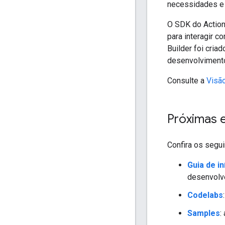
necessidades e o
O SDK do Action
para interagir c
Builder foi cri
desenvolvimento
Consulte a
Visão
Próximas 
Confira os segui
Guia de in
desenvolve
Codelabs
Samples
: