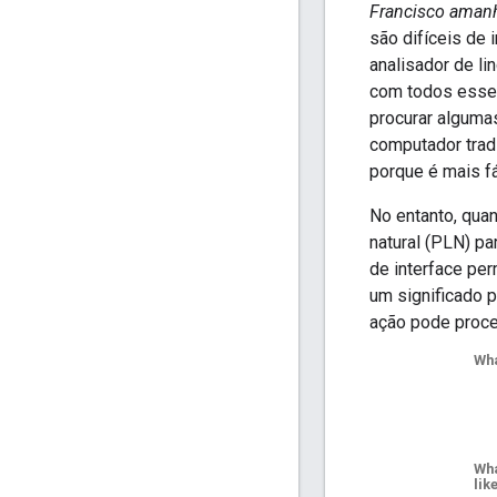
Francisco aman
são difíceis de
analisador de l
com todos esses
procurar alguma
computador tradi
porque é mais fá
No entanto, qua
natural (PLN) pa
de interface pe
um significado 
ação pode proce