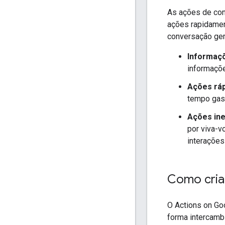
As ações de con
ações rapidamen
conversação ger
Informaç
informaçõe
Ações ráp
tempo gast
Ações in
por viva-v
interações
Como cria
O Actions on Go
forma intercamb