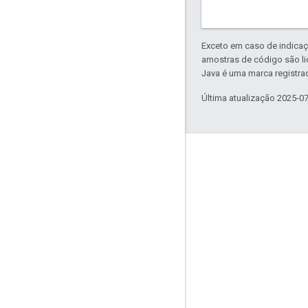
Exceto em caso de indicaç
amostras de código são l
Java é uma marca registrad
Última atualização 2025-0
Mais informações
Google Assistant
Por que criar para o Assistente?
Como o Google Assistente funciona
Diretório do Assistente
Suporte
Comunidade