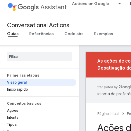
Actions on Google
Assistant
Conversational Actions
Guias
Referências
Codelabs
Exemplos
As ações de co
Desativação d
Primeiras etapas
Visão geral
Início rápido
idioma de preferê
Conceitos básicos
Ações
Página inicial
Pr
Intents
Ações d
Tipos