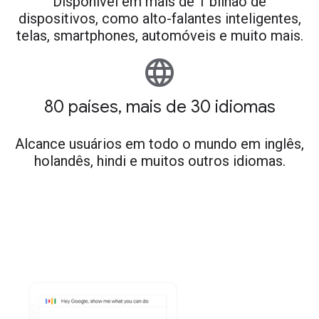
Disponível em mais de 1 bilhão de
dispositivos, como alto-falantes inteligentes,
telas, smartphones, automóveis e muito mais.
language
80 países, mais de 30 idiomas
Alcance usuários em todo o mundo em inglês,
holandês, hindi e muitos outros idiomas.